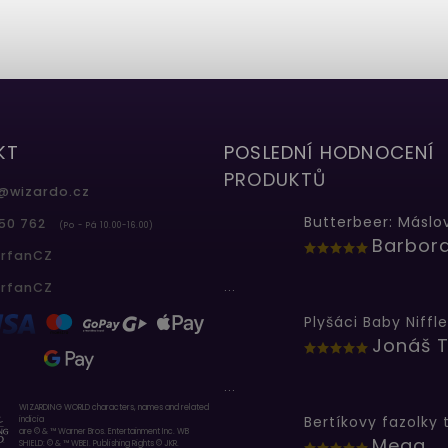
KT
POSLEDNÍ HODNOCENÍ
PRODUKTŮ
@
wizardo.cz
50 762
(Po - Pá 10.00-16.00)
erfanCZ
...
erfanCZ
Plyšáci Baby Niffle
Jonáš T
...
WIZARDING WORLD characters, names and related
indicia
are © & ™ Warner Bros. Entertainment Inc. WB
Mega
SHIELD: © & ™ WBEI. Publishing Rights © JKR.