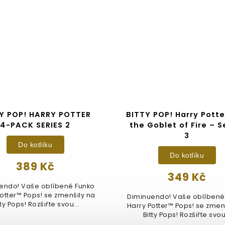
Y POP! HARRY POTTER
BITTY POP! Harry Pott
4-PACK SERIES 2
the Goblet of Fire – S
3
Do kotlíku
Do kotlíku
389 Kč
349 Kč
endo! Vaše oblíbené Funko
otter™ Pops! se zmenšily na
Diminuendo! Vaše oblíbené
tty Pops! Rozšiřte svou...
Harry Potter™ Pops! se zmen
Bitty Pops! Rozšiřte svou.