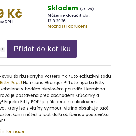
Skladem
9 Kč
(>5 ks)
Můžeme doručit do:
12.8.2026
bez DPH
Možnosti doručení
Přidat do kotlíku
e svou sbírku Harryho Pottera™ o tuto exkluzivní sadu
Bitty Pops!
Hermione Granger™! Tato figurka Bitty
e zabalena v tvrdém akrylovém pouzdře. Hermiona
rová je postavena před obchodem Krůcánky a
! Figurka Bitty POP! je přilepená na akrylovém
ci, který lze z vitríny vyjmout. Vitrína obsahuje také
rostor, kam můžeš přidat další oblíbenou postavičku
OP!
í informace