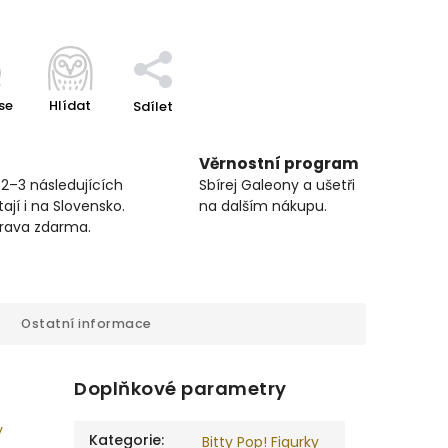
se
Hlídat
Sdílet
Věrnostní program
 2–3 následujících
Sbírej Galeony a ušetři
ají i na Slovensko.
na dalším nákupu.
prava zdarma.
Ostatní informace
Doplňkové parametry
y
Kategorie
:
Bitty Pop! Figurky