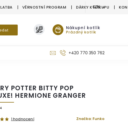
PLATBA
VĚRNOSTNÍ PROGRAM
DÁRKY K NÁKUPU
KON
CZK
Nákupní kotlík
edat
Prázdný kotlík
+420 770 350 762
RY POTTER BITTY POP
UXE! HERMIONE GRANGER
4
Značka:
Funko
1 hodnocení