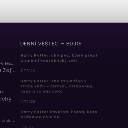
DENNÍ VĚŠTEC – BLOG
Harry Potter: chlapec, který přežil
a změnil kouzelnický svět
Butterbeer: Máslový ležák
Barbora Zajícová
31.7.2026
Harry Potter: The Exhibition v
Praze 2026 – termín, vstupenky,
ceny a co vás čeká
rs
ichý
15.7.2026
Harry Potter kavárna: Praha, Brno
a přehled celé ČR
Bertíkovy fazolky tisíckrát jinak
1.7.2026