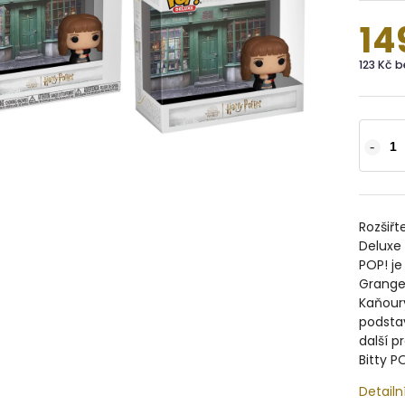
14
123 Kč 
Rozšiřt
Deluxe
POP! j
Grange
Kaňoury
podstav
další p
Bitty P
Detailn