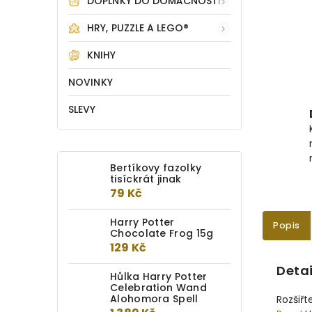
DOPLŇKY DO DOMÁCNOSTI
HRY, PUZZLE A LEGO®
KNIHY
NOVINKY
SLEVY
Bertíkovy fazolky
tisíckrát jinak
79 Kč
Harry Potter
Popis
Chocolate Frog 15g
129 Kč
Detai
Hůlka Harry Potter
Celebration Wand
Alohomora Spell
Rozšiřt