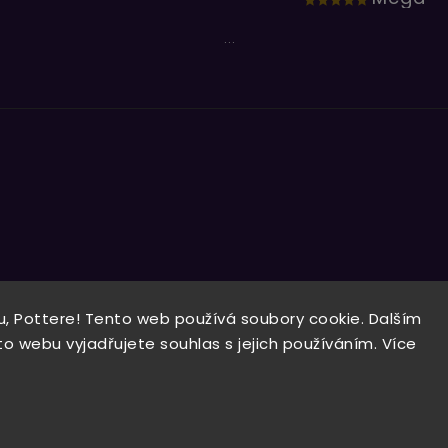
...
, Pottere! Tento web používá soubory cookie. Dalším
Copyright 2026
Wizardo
. Všechna práva vyhrazena.
 webu vyjadřujete souhlas s jejich používáním. Více
Vytvořil
Shoptet
| Design
Shoptak.cz.