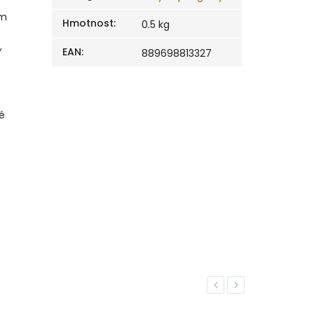
em
Hmotnost
:
0.5 kg
,
EAN
:
889698813327
é
Previous
Next