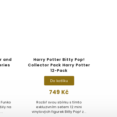
er and
Harry Potter Bitty Pop!
Bitt
eries
Collector Pack Harry Potter
the 
12-Pack
Do kotlíku
749 Kč
Dimi
Potte
 Funko
Rozšiř svou sbírku s tímto
Pop
šily na
exkluzivním setem 12 mini
..
vinylových figurek Bitty Pop! z...