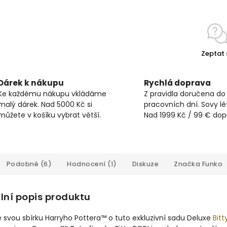
Zeptat 
Dárek k nákupu
Rychlá doprava
Ke každému nákupu vkládáme
Z pravidla doručena do
malý dárek. Nad 5000 Kč si
pracovních dní. Sovy lét
můžete v košíku vybrat větší.
Nad 1999 Kč / 99 € do
Podobné (6)
Hodnocení (1)
Diskuze
Značka
Funko
lní popis produktu
e svou sbírku Harryho Pottera™ o tuto exkluzivní sadu Deluxe
Bitt