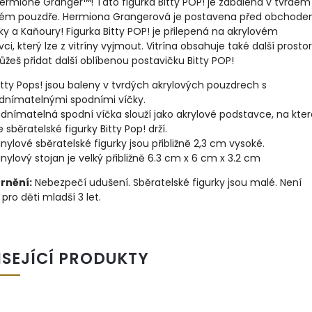
ermione Granger™! Tato figurka Bitty POP! je zabalena v tvrdém
vém pouzdře. Hermiona Grangerová je postavena před obchod
y a Kaňoury! Figurka Bitty POP! je přilepená na akrylovém
ci, který lze z vitríny vyjmout. Vitrína obsahuje také další prostor
eš přidat další oblíbenou postavičku Bitty POP!
itty Pops! jsou baleny v tvrdých akrylových pouzdrech s
dnímatelnými spodními víčky.
dnímatelná spodní víčka slouží jako akrylové podstavce, na kter
e sběratelské figurky Bitty Pop! drží.
inylové sběratelské figurky jsou přibližně 2,3 cm vysoké.
inylový stojan je velký přibližně 6.3 cm x 6 cm x 3.2 cm
rnění:
Nebezpečí udušení. Sběratelské figurky jsou malé. Není
pro děti mladší 3 let.
ISEJÍCÍ PRODUKTY