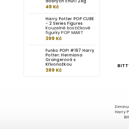
dobrých chutí 28g
49 Kč
Harry Potter POP CUBE
- 2 Series Figures
Kouzelné kostičkové
figurky POP MART
399 Kč
Funko POP! #167 Harry
Potter: Hermiona
Grangerová s
Křivonožkou
Harry Potter Bitty Pop
BITT
389 Kč
Town! Garrick Ollivander
Detail
219 Kč
Rozšiřte svou sbírku z
Diminu
Kouzelnického světa o sběratelské
Harry P
předměty Bitty Pop! Town Garrick...
Bi