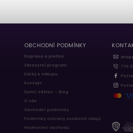
OBCHODNÍ PODMÍNKY
KONTA
Doprava a platba
shop
Věrnostní program
770 3
Dárky k nákupu
Pott
Kontakt
Pott
Denní Věštec – Blog
O nás
Obchodní podmínky
Podmínky ochrany osobních údajů
Hodnocení obchodu