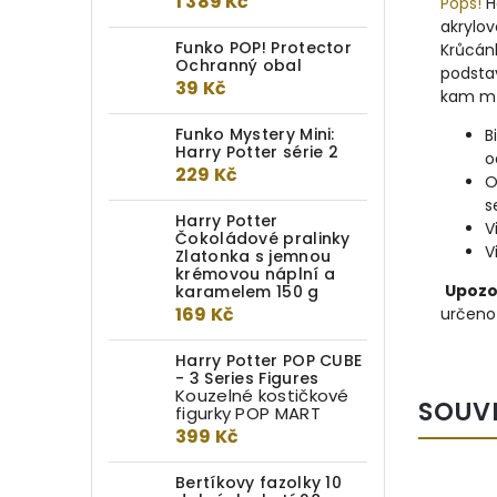
1 389 Kč
Pops!
H
akrylo
Funko POP! Protector
Krůcánk
Ochranný obal
podstav
39 Kč
kam můž
Funko Mystery Mini:
B
Harry Potter série 2
o
229 Kč
O
s
Harry Potter
V
Čokoládové pralinky
V
Zlatonka s jemnou
krémovou náplní a
Upozo
karamelem 150 g
169 Kč
určeno 
Harry Potter POP CUBE
- 3 Series Figures
Kouzelné kostičkové
SOUV
figurky POP MART
399 Kč
Bertíkovy fazolky 10