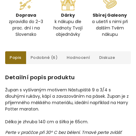
Doprava
Dárky
Sbírej Galeony
zpravidla do 2–3
k nákupu dle
a ušetři s nimi při
prac. dní i na
hodnoty Tvojí
dalším Tvém
Slovensko
objednávky
nákupu
Popis
Podobné (6)
Hodnocení
Diskuze
Detailní popis produktu
Župan s vyšívaným motivem Nástupiště 9 a 3/4 s
dlouhými rukávy, kápí a zavazováním na pásek. Župan je z
příjemného měkkého materiálu, ideální například na Harry
Potter maraton.
Délka je zhruba 140 cm a šířka je 65cm.
Perte v praččce při 30° C bez bělení. Tmavé perte zvlášť