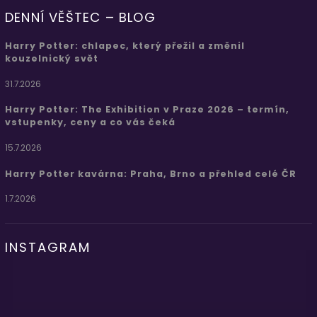
DENNÍ VĚŠTEC – BLOG
Harry Potter: chlapec, který přežil a změnil
kouzelnický svět
31.7.2026
Harry Potter: The Exhibition v Praze 2026 – termín,
vstupenky, ceny a co vás čeká
15.7.2026
Harry Potter kavárna: Praha, Brno a přehled celé ČR
1.7.2026
INSTAGRAM