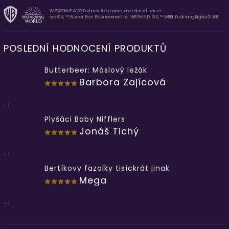
WIZARDING WORLD characters, names and related indicia
are © & ™ Warner Bros. Entertainment Inc. WB SHIELD: © & ™ WBEI. Publishing Rights © JKR.
POSLEDNÍ HODNOCENÍ PRODUKTŮ
Butterbeer: Máslový ležák
Barbora Zajícová
...
Plyšáci Baby Nifflers
Jonáš Tichý
...
Bertíkovy fazolky tisíckrát jinak
Mega
...