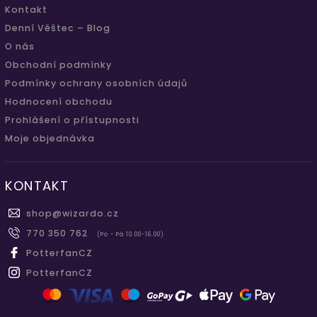
Kontakt
Denní Věštec – Blog
O nás
Obchodní podmínky
Podmínky ochrany osobních údajů
Hodnocení obchodu
Prohlášení o přístupnosti
Moje objednávka
KONTAKT
shop
@
wizardo.cz
770 350 762
(Po - Pá 10.00-16.00)
PotterfanCZ
PotterfanCZ