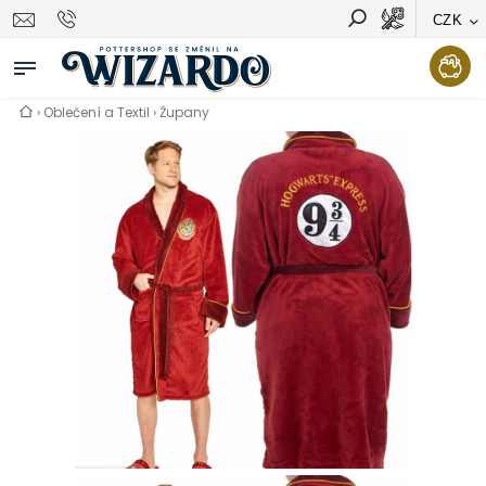
CZK
Vyhledávání
Hledat
›
Oblečení a Textil
›
Župany