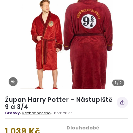
1 / 2
Župan Harry Potter - Nástupiště
9 a 3/4
Groovy
Neohodnoceno
Kód:
2627
Dlouhodobě
1 039 Kč