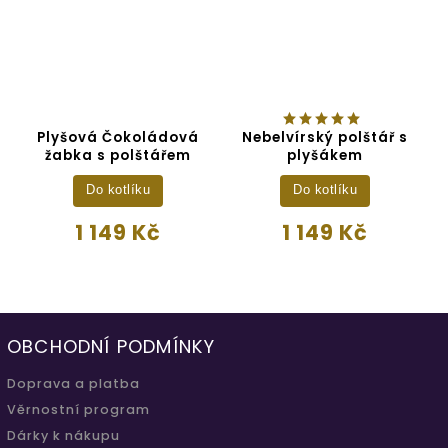
Plyšová Čokoládová
Nebelvírský polštář s
žabka s polštářem
plyšákem
Do kotlíku
Do kotlíku
1 149 Kč
1 149 Kč
OBCHODNÍ PODMÍNKY
Doprava a platba
Věrnostní program
Dárky k nákupu