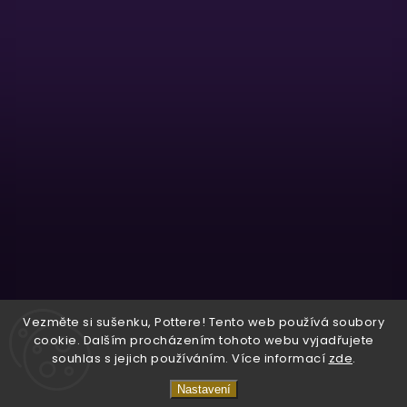
Sledovat na Instagramu
Vezměte si sušenku, Pottere! Tento web používá soubory
cookie. Dalším procházením tohoto webu vyjadřujete
souhlas s jejich používáním. Více informací
zde
.
Copyright 2026
Wizardo
. Všechna práva vyhrazena.
Nastavení
Vytvořil
Shoptet
| Design
Shoptak.cz.