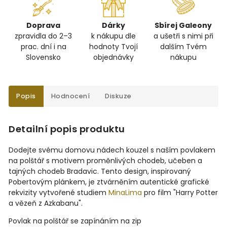
Doprava
Dárky
Sbírej Galeony
zpravidla do 2–3
k nákupu dle
a ušetři s nimi při
prac. dní i na
hodnoty Tvojí
dalším Tvém
Slovensko
objednávky
nákupu
Popis
Hodnocení
Diskuze
Detailní popis produktu
Dodejte svému domovu nádech kouzel s naším povlakem
na polštář s motivem proměnlivých chodeb, učeben a
tajných chodeb Bradavic. Tento design, inspirovaný
Pobertovým plánkem, je ztvárněním autentické grafické
rekvizity vytvořené
studiem
MinaLima
pro film "Harry Potter
a vězeň z Azkabanu".
Povlak na polštář se zapínáním na zip