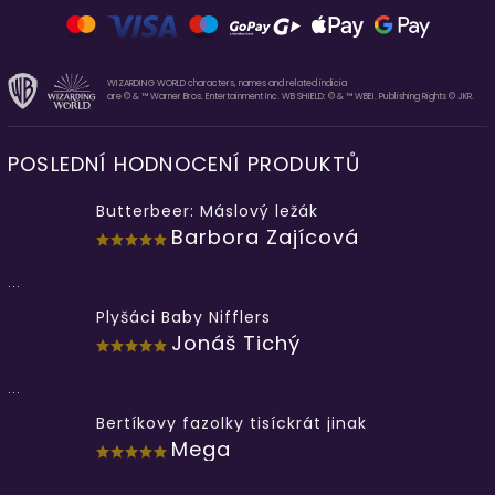
WIZARDING WORLD characters, names and related indicia
are © & ™ Warner Bros. Entertainment Inc. WB SHIELD: © & ™ WBEI. Publishing Rights © JKR.
POSLEDNÍ HODNOCENÍ PRODUKTŮ
Butterbeer: Máslový ležák
Barbora Zajícová
...
Plyšáci Baby Nifflers
Jonáš Tichý
...
Bertíkovy fazolky tisíckrát jinak
Mega
...