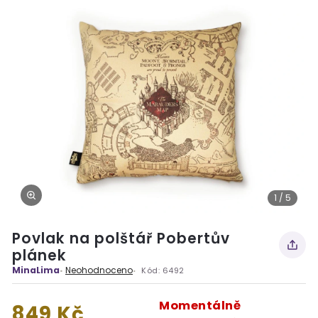
1 / 5
Povlak na polštář Pobertův
plánek
MinaLima
Neohodnoceno
Kód:
6492
Momentálně
849 Kč