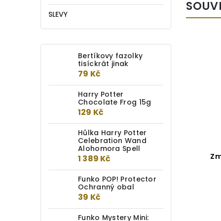
SOUV
SLEVY
Bertíkovy fazolky
tisíckrát jinak
79 Kč
Harry Potter
Chocolate Frog 15g
129 Kč
Hůlka Harry Potter
Celebration Wand
Alohomora Spell
Povlak na polštář
Zm
1 389 Kč
Rodokmen Blacků
Funko POP! Protector
Detail
Ochranný obal
39 Kč
849 Kč
Funko Mystery Mini: