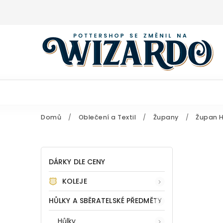
Domů
/
Oblečení a Textil
/
Župany
/
Župan H
DÁRKY DLE CENY
KOLEJE
HŮLKY A SBĚRATELSKÉ PŘEDMĚTY
Hůlky