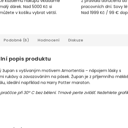
Ke každému nákupu vkládáme
Z pravidla doručena do
malý dárek. Nad 5000 Kč si
pracovních dní. Sovy lét
můžete v košíku vybrat větší.
Nad 1999 Kč / 99 € do
Podobné (6)
Hodnocení
Diskuze
lní popis produktu
 župan s vyšívaným motivem Amortentia – nápojem lásky s
mi rukávy a zavazováním na pásek. Župan je z příjemního měkk
lu, ideální například na Harry Potter maraton.
 praččce při 30° C bez bělení. Tmavé perte zvlášť. Nežehlete grafi