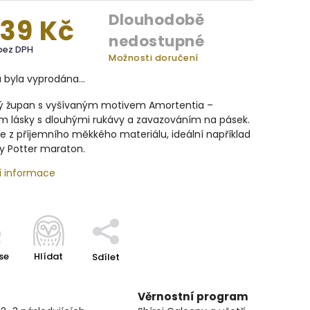
Dlouhodobě
039 Kč
nedostupné
bez DPH
Možnosti doručení
a byla vyprodána…
 župan s vyšívaným motivem Amortentia –
m lásky s dlouhými rukávy a zavazováním na pásek.
e z příjemního měkkého materiálu, ideální například
y Potter maraton.
í informace
se
Hlídat
Sdílet
Věrnostní program