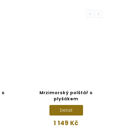
Previous
Next
 s
Mrzimorský polštář s
P
plyšákem
Detail
1 149 Kč