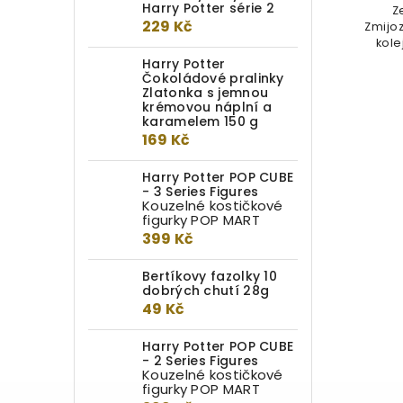
Harry Potter série 2
Dodejte svému domovu nádech
Z
229 Kč
kouzelnického dědictví s naším
Zmijo
povlakem na polštář s
kole
rozvětvenými...
Harry Potter
Čokoládové pralinky
Zlatonka s jemnou
krémovou náplní a
karamelem 150 g
169 Kč
Harry Potter POP CUBE
- 3 Series Figures
Kouzelné kostičkové
figurky POP MART
399 Kč
Bertíkovy fazolky 10
dobrých chutí 28g
49 Kč
Harry Potter POP CUBE
- 2 Series Figures
Kouzelné kostičkové
figurky POP MART