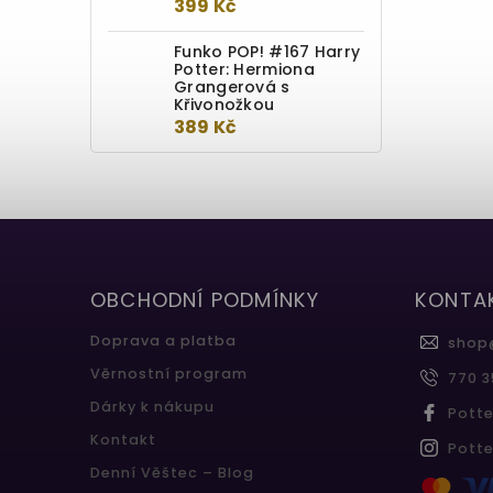
399 Kč
Funko POP! #167 Harry
Potter: Hermiona
Grangerová s
Křivonožkou
389 Kč
OBCHODNÍ PODMÍNKY
KONTA
Doprava a platba
shop
Věrnostní program
770 3
Dárky k nákupu
Pott
Kontakt
Pott
Denní Věštec – Blog