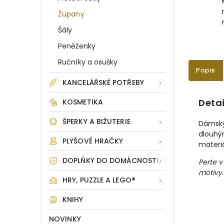
Župany
Šály
Peněženky
Ručníky a osušky
Popis
KANCELÁŘSKÉ POTŘEBY
Detai
KOSMETIKA
ŠPERKY A BIŽUTERIE
Dámský
dlouhý
PLYŠOVÉ HRAČKY
materiá
DOPLŇKY DO DOMÁCNOSTI
Perte v
motivy.
HRY, PUZZLE A LEGO®
KNIHY
NOVINKY