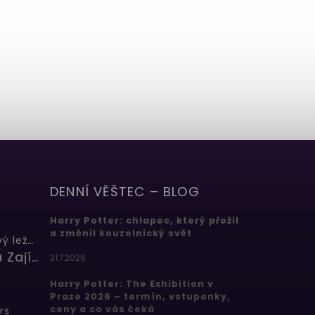
DENNÍ VĚŠTEC – BLOG
Harry Potter: chlapec, který přežil
a změnil kouzelnický svět
Butterbeer: Máslový ležák
Barbora Zajícová
31.7.2026
Harry Potter: The Exhibition v
Praze 2026 – termín, vstupenky,
ceny a co vás čeká
rs