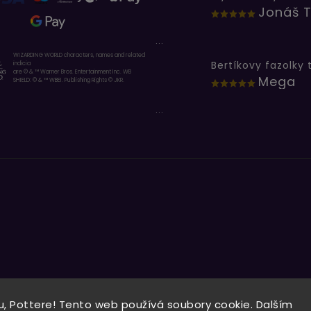
Jonáš T
...
WIZARDING WORLD characters, names and related
indicia
are © & ™ Warner Bros. Entertainment Inc. WB
Mega
SHIELD: © & ™ WBEI. Publishing Rights © JKR.
...
, Pottere! Tento web používá soubory cookie. Dalším