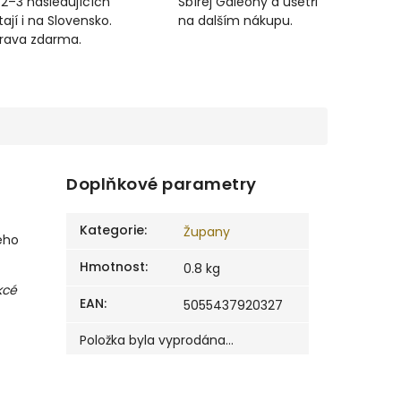
 2–3 následujících
Sbírej Galeony a ušetři
ají i na Slovensko.
na dalším nákupu.
prava zdarma.
Doplňkové parametry
Kategorie
:
Župany
ého
Hmotnost
:
0.8 kg
kcé
EAN
:
5055437920327
Položka byla vyprodána…