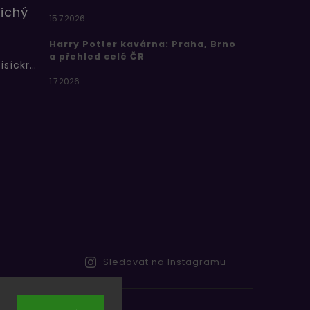
ichý
15.7.2026
Harry Potter kavárna: Praha, Brno
a přehled celé ČR
Bertíkovy fazolky tisíckrát jinak
1.7.2026
Sledovat na Instagramu