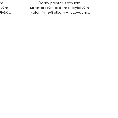
ým
Černý polštář s vyšitým
D
šovým
Mrzimorským erbem a plyšovým
Nebe
Plyšák
kolejním zvířátkem – jezevcem.
Ha
Plyšáka lze...