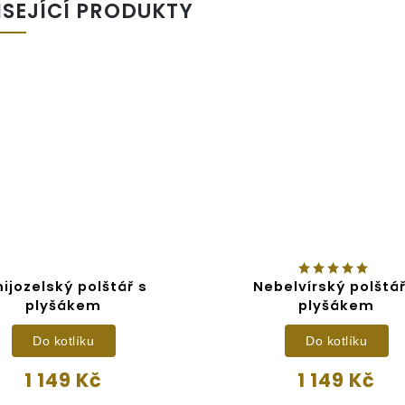
ISEJÍCÍ PRODUKTY
ijozelský polštář s
Nebelvírský polštář
plyšákem
plyšákem
Do kotlíku
Do kotlíku
1 149 Kč
1 149 Kč