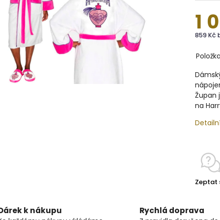
1 
859 Kč 
Položk
Dámský
nápoje
Župan j
na Harr
Detailn
Zeptat 
Dárek k nákupu
Rychlá doprava