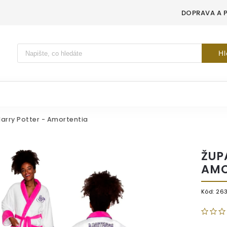
DOPRAVA A 
Vyhledávání
Hl
arry Potter - Amortentia
ŽUP
AMO
Kód:
26