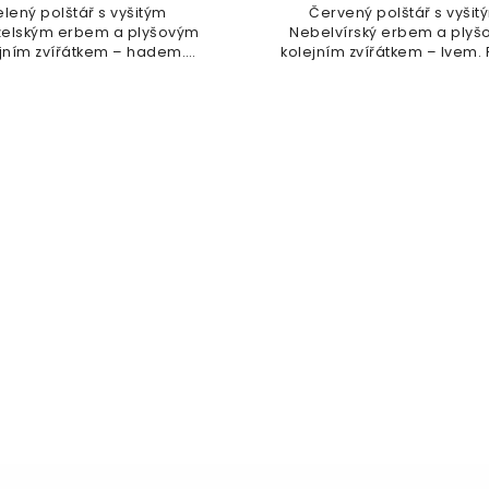
elený polštář s vyšitým
Červený polštář s vyšit
zelským erbem a plyšovým
Nebelvírský erbem a ply
jním zvířátkem – hadem.
kolejním zvířátkem – lvem. 
Plyšáka lze...
lze...