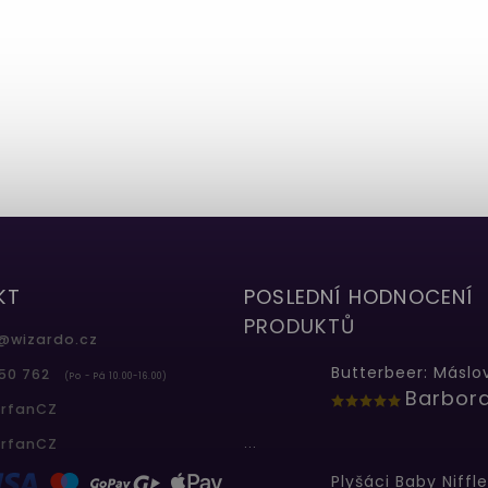
KT
POSLEDNÍ HODNOCENÍ
PRODUKTŮ
@
wizardo.cz
50 762
(Po - Pá 10.00-16.00)
erfanCZ
...
erfanCZ
Plyšáci Baby Niffle