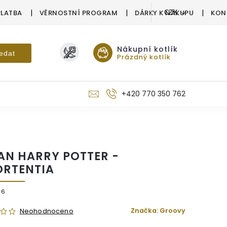
PLATBA
VĚRNOSTNÍ PROGRAM
DÁRKY K NÁKUPU
KON
CZK
Nákupní kotlík
edat
Prázdný kotlík
+420 770 350 762
AN HARRY POTTER -
RTENTIA
36
Značka:
Groovy
Neohodnoceno