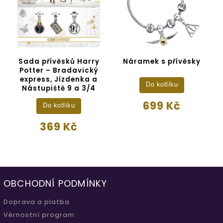
Sada přívěsků Harry
Náramek s přívěsky
Potter – Bradavický
express, Jízdenka a
Do kotlíku
Nástupiště 9 a 3/4
699 Kč
Do kotlíku
369 Kč
OBCHODNÍ PODMÍNKY
Doprava a platba
Věrnostní program