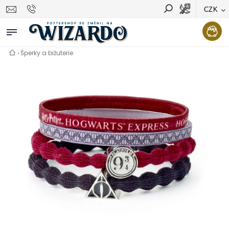
CZK
Vyhledávání
Hledat
›
Šperky a bižuterie