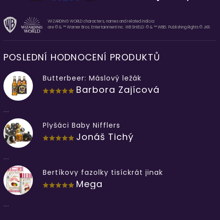
WIZARDING WORLD characters, names and related indicia
are © & ™ Warner Bros. Entertainment Inc. WB SHIELD: © & ™ WBEI. Publishing Rights © JKR.
POSLEDNÍ HODNOCENÍ PRODUKTŮ
Butterbeer: Máslový ležák
Barbora Zajícová
...
Plyšáci Baby Nifflers
Jonáš Tichý
...
Bertíkovy fazolky tisíckrát jinak
Mega
...