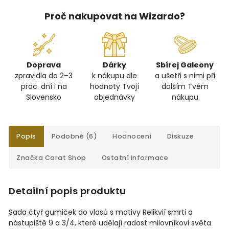
Proč nakupovat na Wizardo?
Doprava
Dárky
Sbírej Galeony
zpravidla do 2–3
k nákupu dle
a ušetři s nimi při
prac. dní i na
hodnoty Tvojí
dalším Tvém
Slovensko
objednávky
nákupu
Popis
Podobné (6)
Hodnocení
Diskuze
Značka
Carat Shop
Ostatní informace
Detailní popis produktu
Sada čtyř gumiček do vlasů s motivy Relikvií smrti a
nástupiště 9 a 3/4, které udělají radost milovníkovi světa