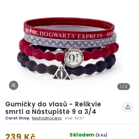
1 / 2
Gumičky do vlasů - Relikvie
smrti a Nástupiště 9 a 3/4
Carat Shop
Neohodnoceno
Kód:
6697
Skladem
239 Kč
(5 ks)