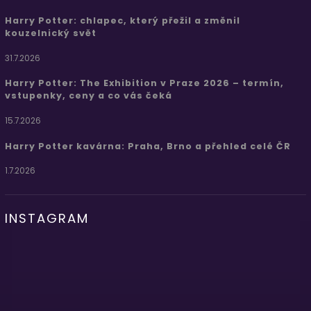
Harry Potter: chlapec, který přežil a změnil
kouzelnický svět
31.7.2026
Harry Potter: The Exhibition v Praze 2026 – termín,
vstupenky, ceny a co vás čeká
15.7.2026
Harry Potter kavárna: Praha, Brno a přehled celé ČR
1.7.2026
INSTAGRAM