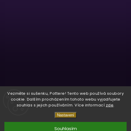
Sledovat na Instagramu
Vezměte si sušenku, Pottere! Tento web používá soubory
cookie. Dalším procházením tohoto webu vyjadřujete
souhlas s jejich používáním. Více informací
zde
.
Copyright 2026
Wizardo
. Všechna práva vyhrazena.
Nastavení
Vytvořil
Shoptet
| Design
Shoptak.cz.
Souhlasím