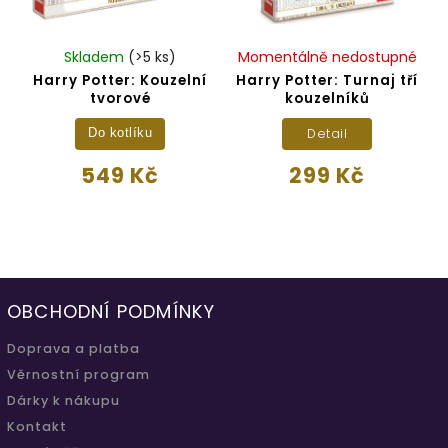
Skladem
(>5 ks)
Momentálně nedostupné
Harry Potter: Kouzelní
Harry Potter: Turnaj tří
tvorové
kouzelníků
Detail
Do kotlíku
549 Kč
299 Kč
OBCHODNÍ PODMÍNKY
Doprava a platba
Věrnostní program
Dárky k nákupu
Kontakt