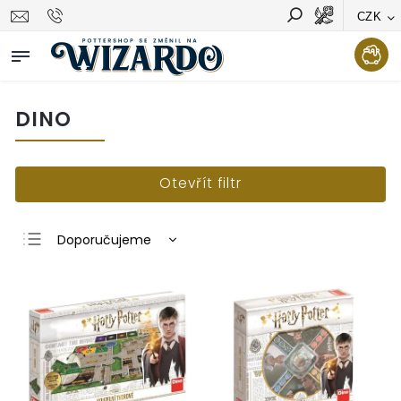
CZK
Vyhledávání
Hledat
DINO
Otevřít filtr
Doporučujeme
Nejlevnější
Nejdražší
Nejprodávanější
Abecedně