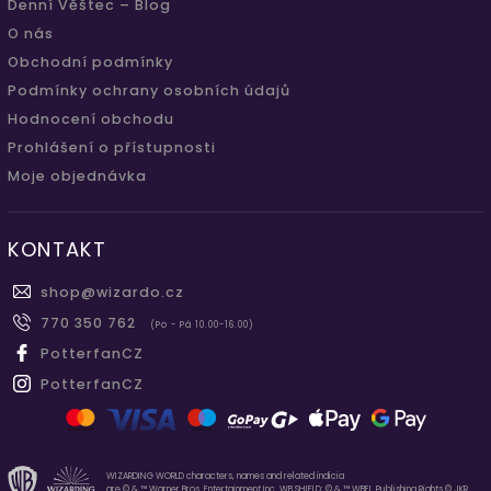
Denní Věštec – Blog
O nás
Obchodní podmínky
Podmínky ochrany osobních údajů
Hodnocení obchodu
Prohlášení o přístupnosti
Moje objednávka
KONTAKT
shop
@
wizardo.cz
770 350 762
(Po - Pá 10.00-16.00)
PotterfanCZ
PotterfanCZ
WIZARDING WORLD characters, names and related indicia
are © & ™ Warner Bros. Entertainment Inc. WB SHIELD: © & ™ WBEI. Publishing Rights © JKR.