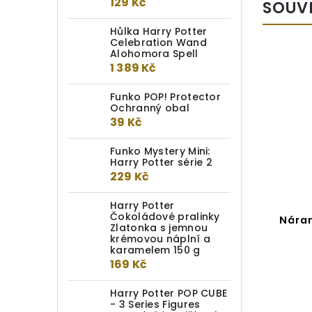
129 Kč
SOUV
Hůlka Harry Potter
Celebration Wand
Alohomora Spell
1 389 Kč
Funko POP! Protector
Ochranný obal
39 Kč
Funko Mystery Mini:
Harry Potter série 2
229 Kč
Harry Potter
Čokoládové pralinky
Náramek na přívěsky Harry
Náram
Zlatonka s jemnou
Potter
krémovou náplní a
karamelem 150 g
Detail
169 Kč
164 Kč
Harry Potter POP CUBE
- 3 Series Figures