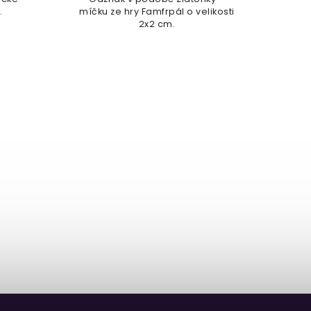
.
míčku ze hry Famfrpál o velikosti
sad
2x2 cm.
včet