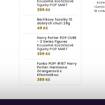
Kouzelné kostičkové
Postříbřený náramek na přívěsky v
Kože
figurky POP MART
různých velikostech. XS - 17 cmS -
různýc
399 Kč
18 cmM - 19 cmL - 20 cmXL -...
18 cmM
Bertíkovy fazolky 10
dobrých chutí 28g
49 Kč
Harry Potter POP CUBE
- 2 Series Figures
Kouzelné kostičkové
figurky POP MART
399 Kč
Funko POP! #167 Harry
Potter: Hermiona
Grangerová s
Křivonožkou
389 Kč