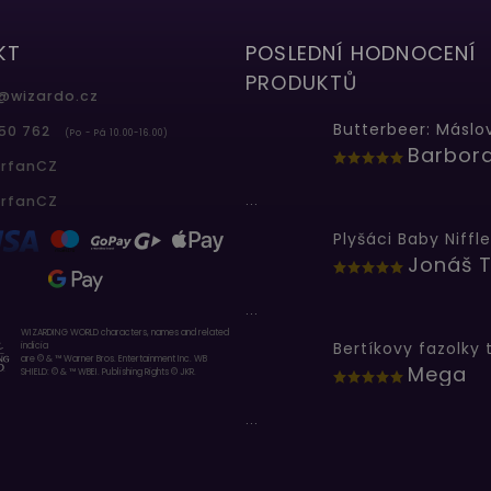
KT
POSLEDNÍ HODNOCENÍ
PRODUKTŮ
@
wizardo.cz
50 762
(Po - Pá 10.00-16.00)
erfanCZ
...
erfanCZ
Plyšáci Baby Niffle
Jonáš T
...
WIZARDING WORLD characters, names and related
indicia
are © & ™ Warner Bros. Entertainment Inc. WB
Mega
SHIELD: © & ™ WBEI. Publishing Rights © JKR.
...