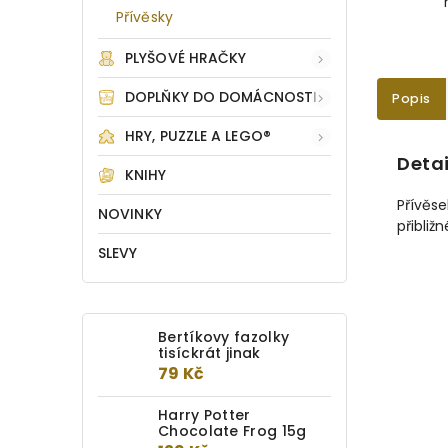
Přívěsky
PLYŠOVÉ HRAČKY
DOPLŇKY DO DOMÁCNOSTI
Popis
HRY, PUZZLE A LEGO®
Detai
KNIHY
Přívěse
NOVINKY
přibliž
SLEVY
Bertíkovy fazolky
tisíckrát jinak
79 Kč
Harry Potter
Chocolate Frog 15g