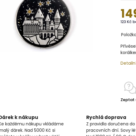
14
123 Kč 
Položk
Přívěse
korálke
Detailn
Zeptat 
Dárek k nákupu
Rychlá doprava
Ke každému nákupu vkládáme
Z pravidla doručena do
malý dárek. Nad 5000 Kč si
pracovních dní. Sovy lét