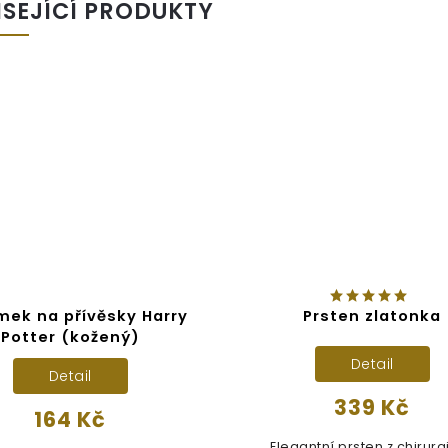
ISEJÍCÍ PRODUKTY
ek na přívěsky Harry
Prsten zlatonka
Potter (kožený)
Detail
Detail
339 Kč
164 Kč
Elegantní prsten z chirurg