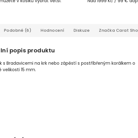
můžete v košíku vybrat větší.
Nad 1999 Kč / 99 € do
Podobné (6)
Hodnocení
Diskuze
Značka
Carat Sh
lní popis produktu
k s Bradavicemi na krk
nebo zápěstí s postříbřeným korálkem o
né velikosti 15 mm.