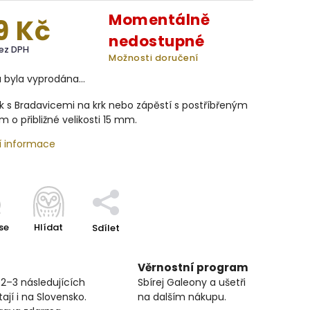
Momentálně
9 Kč
nedostupné
bez DPH
Možnosti doručení
a byla vyprodána…
k s Bradavicemi na krk
nebo zápěstí s postříbřeným
m o přibližné velikosti 15 mm.
í informace
se
Hlídat
Sdílet
Věrnostní program
 2–3 následujících
Sbírej Galeony a ušetři
ají i na Slovensko.
na dalším nákupu.