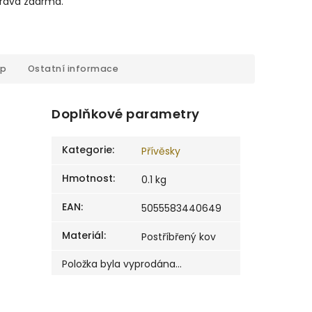
prava zdarma.
op
Ostatní informace
Doplňkové parametry
Kategorie
:
Přívěsky
Hmotnost
:
0.1 kg
EAN
:
5055583440649
Materiál
:
Postříbřený kov
Položka byla vyprodána…