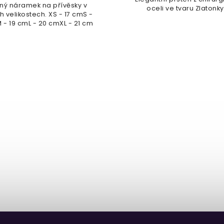
ný náramek na přívěsky v
oceli ve tvaru Zlatonky
h velikostech. XS - 17 cmS -
 - 19 cmL - 20 cmXL - 21 cm