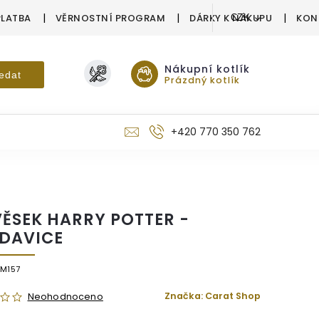
PLATBA
VĚRNOSTNÍ PROGRAM
DÁRKY K NÁKUPU
KON
CZK
Nákupní kotlík
edat
Prázdný kotlík
+420 770 350 762
VĚSEK HARRY POTTER -
DAVICE
M157
Značka:
Carat Shop
Neohodnoceno