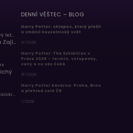
DENNÍ VĚŠTEC – BLOG
Harry Potter: chlapec, který přežil
a změnil kouzelnický svět
Butterbeer: Máslový ležák
Barbora Zajícová
31.7.2026
Harry Potter: The Exhibition v
Praze 2026 – termín, vstupenky,
ceny a co vás čeká
rs
ichý
15.7.2026
Harry Potter kavárna: Praha, Brno
a přehled celé ČR
Bertíkovy fazolky tisíckrát jinak
1.7.2026