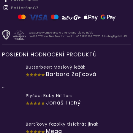
PotterfanCZ
WIZARDING WORLD characters, names and related indicia
are © & ™ Warner Bros. Entertainment Inc. WB SHIELD: © & ™ WBEI. Publishing Rights © JKR.
POSLEDNÍ HODNOCENÍ PRODUKTŮ
Butterbeer: Máslový ležák
Barbora Zajícová
...
Plyšáci Baby Nifflers
Jonáš Tichý
...
Bertíkovy fazolky tisíckrát jinak
Mega