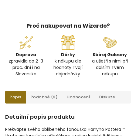
Proč nakupovat na Wizardo?
Doprava
Dárky
Sbírej Galeony
zpravidla do 2–3
k nákupu dle
a ušetři s nimi při
prac. dní i na
hodnoty Tvojí
dalším Tvém
Slovensko
objednávky
nákupu
Popis
Podobné (6)
Hodnocení
Diskuze
Detailní popis produktu
Překvapte svého oblíbeného fanouška Harryho Pottera™
tímto vystupujícím přáníčkem z edice Insight Editions s