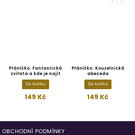
Previous
Next
Přáníčko: Fantastická
Přáníčko: Kouzelnická
P
zvířata a kde je najít
abeceda
Do kotlíku
Do kotlíku
149 Kč
149 Kč
OBCHODNÍ PODMÍNKY