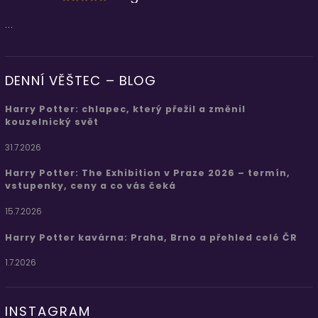
...
DENNÍ VĚŠTEC – BLOG
Harry Potter: chlapec, který přežil a změnil
kouzelnický svět
31.7.2026
Harry Potter: The Exhibition v Praze 2026 – termín,
vstupenky, ceny a co vás čeká
15.7.2026
Harry Potter kavárna: Praha, Brno a přehled celé ČR
1.7.2026
INSTAGRAM