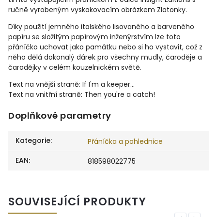
ručně vyrobeným vyskakovacím obrázkem Zlatonky.
Díky použití jemného italského lisovaného a barveného
papíru se složitým papírovým inženýrstvím lze toto
přáníčko uchovat jako památku nebo si ho vystavit, což z
něho dělá dokonalý dárek pro všechny mudly, čaroděje a
čarodějky v celém kouzelnickém světě.
Text na vnější straně: If I'm a keeper...
Text na vnitřní straně: Then you're a catch!
Doplňkové parametry
Kategorie
:
Přáníčka a pohlednice
EAN
:
818598022775
SOUVISEJÍCÍ PRODUKTY