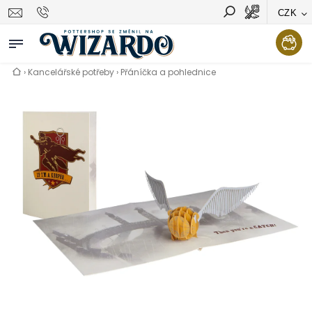
CZK
Vyhledávání
Hledat
›
Kancelářské potřeby
›
Přáníčka a pohlednice