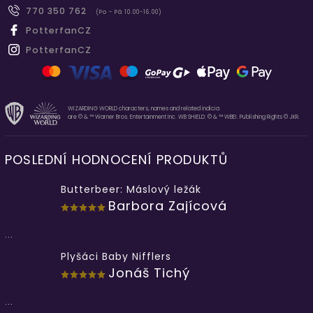
770 350 762
(Po - Pá 10.00-16.00)
PotterfanCZ
PotterfanCZ
WIZARDING WORLD characters, names and related indicia
are © & ™ Warner Bros. Entertainment Inc. WB SHIELD: © & ™ WBEI. Publishing Rights © JKR.
POSLEDNÍ HODNOCENÍ PRODUKTŮ
Butterbeer: Máslový ležák
Barbora Zajícová
...
Plyšáci Baby Nifflers
Jonáš Tichý
...