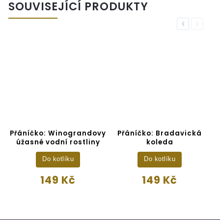
SOUVISEJÍCÍ PRODUKTY
Previous
Next
Přáníčko: Winograndovy
Přáníčko: Bradavická
úžasné vodní rostliny
koleda
Do kotlíku
Do kotlíku
149 Kč
149 Kč