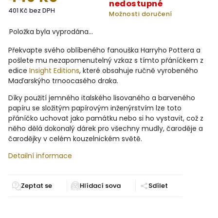
nedostupné
401 Kč bez DPH
Možnosti doručení
Položka byla vyprodána…
Překvapte svého oblíbeného fanouška Harryho Pottera a
pošlete mu nezapomenutelný vzkaz s tímto přáníčkem z
edice
Insight Editions
, které obsahuje ručně vyrobeného
Maďarskýho trnoocasého draka.
Díky použití jemného italského lisovaného a barveného
papíru se složitým papírovým inženýrstvím lze toto
přáníčko uchovat jako památku nebo si ho vystavit, což z
něho dělá dokonalý dárek pro všechny mudly, čaroděje a
čarodějky v celém kouzelnickém světě.
Detailní informace
Zeptat se
Sdílet