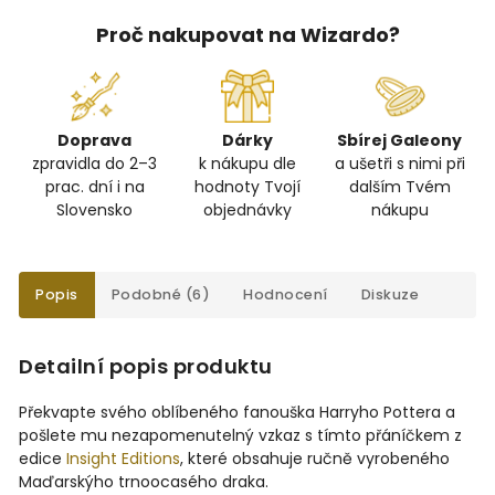
Proč nakupovat na Wizardo?
Doprava
Dárky
Sbírej Galeony
zpravidla do 2–3
k nákupu dle
a ušetři s nimi při
prac. dní i na
hodnoty Tvojí
dalším Tvém
Slovensko
objednávky
nákupu
Popis
Podobné (6)
Hodnocení
Diskuze
Detailní popis produktu
Překvapte svého oblíbeného fanouška Harryho Pottera a
pošlete mu nezapomenutelný vzkaz s tímto přáníčkem z
edice
Insight Editions
, které obsahuje ručně vyrobeného
Maďarskýho trnoocasého draka.