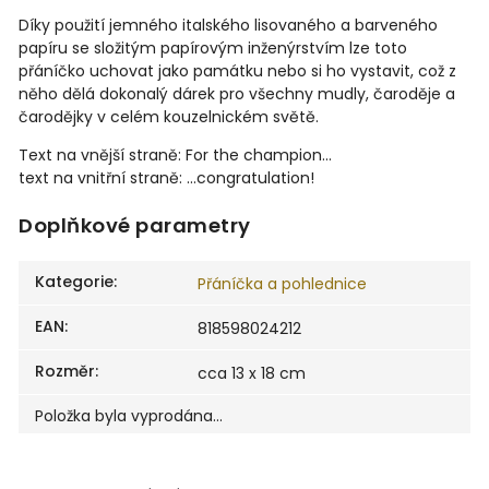
Díky použití jemného italského lisovaného a barveného
papíru se složitým papírovým inženýrstvím lze toto
přáníčko uchovat jako památku nebo si ho vystavit, což z
něho dělá dokonalý dárek pro všechny mudly, čaroděje a
čarodějky v celém kouzelnickém světě.
Text na vnější straně: For the champion...
text na vnitřní straně: ...congratulation!
Doplňkové parametry
Kategorie
:
Přáníčka a pohlednice
EAN
:
818598024212
Rozměr
:
cca 13 x 18 cm
Položka byla vyprodána…