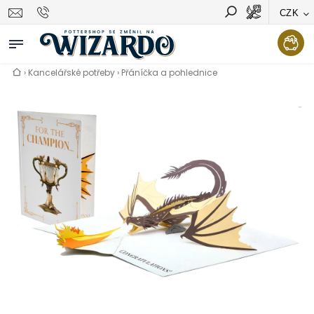
CZK
Vyhledávání
Hledat
›
Kancelářské potřeby
›
Přáníčka a pohlednice