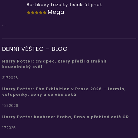
Bertíkovy fazolky tisíckrát jinak
Mega
...
DENNÍ VĚŠTEC – BLOG
Harry Potter: chlapec, který přežil a změnil
kouzelnický svět
31.7.2026
Harry Potter: The Exhibition v Praze 2026 – termín,
vstupenky, ceny a co vás čeká
15.7.2026
Harry Potter kavárna: Praha, Brno a přehled celé ČR
1.7.2026