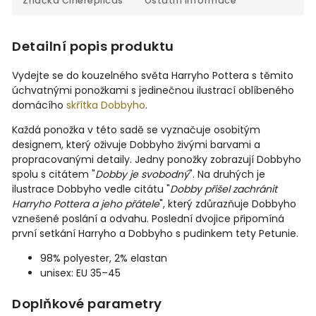
Značka
Cinereplicas
Ostatní informace
Detailní popis produktu
Vydejte se do kouzelného světa Harryho Pottera s těmito
úchvatnými ponožkami s jedinečnou ilustrací oblíbeného
domácího
skřítka Dobbyho
.
Každá ponožka v této sadě se vyznačuje osobitým
designem, který oživuje Dobbyho živými barvami a
propracovanými detaily. Jedny ponožky zobrazují Dobbyho
spolu s citátem "
Dobby je svobodný
". Na druhých je
ilustrace Dobbyho vedle citátu "
Dobby přišel zachránit
Harryho Pottera a jeho přátele
", který zdůrazňuje Dobbyho
vznešené poslání a odvahu. Poslední dvojice připomíná
první setkání Harryho a Dobbyho s pudinkem tety Petunie.
98% polyester, 2% elastan
unisex: EU 35–45
Doplňkové parametry