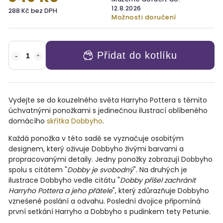
12.8.2026
288 Kč bez DPH
Možnosti doručení
Přidat do kotlíku
Vydejte se do kouzelného světa Harryho Pottera s těmito
úchvatnými ponožkami s jedinečnou ilustrací oblíbeného
domácího
skřítka Dobbyho
.
Každá ponožka v této sadě se vyznačuje osobitým
designem, který oživuje Dobbyho živými barvami a
propracovanými detaily. Jedny ponožky zobrazují Dobbyho
spolu s citátem "
Dobby je svobodný
". Na druhých je
ilustrace Dobbyho vedle citátu "
Dobby přišel zachránit
Harryho Pottera a jeho přátele
", který zdůrazňuje Dobbyho
vznešené poslání a odvahu. Poslední dvojice připomíná
první setkání Harryho a Dobbyho s pudinkem tety Petunie.