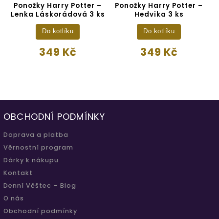
Ponožky Harry Potter –
Ponožky Harry Potter –
P
l
Lenka Láskorádová 3 ks
Hedvika 3 ks
Do kotlíku
Do kotlíku
349 Kč
349 Kč
OBCHODNÍ PODMÍNKY
Doprava a platba
Věrnostní program
Dárky k nákupu
Kontakt
Denní Věštec – Blog
O nás
Obchodní podmínky