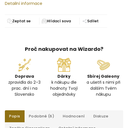
Detailní informace
Zeptat se
Sdílet
Proč nakupovat na Wizardo?
Doprava
Dárky
Sbírej Galeony
zpravidla do 2–3
k nákupu dle
a ušetři s nimi při
prac. dní i na
hodnoty Tvojí
dalším Tvém
Slovensko
objednávky
nákupu
Popis
Podobné (6)
Hodnocení
Diskuze