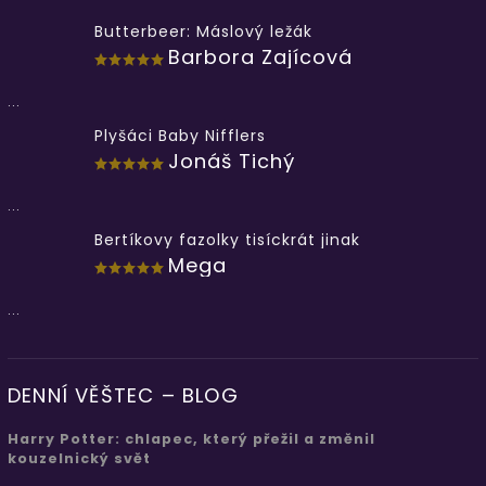
Butterbeer: Máslový ležák
Barbora Zajícová
...
Plyšáci Baby Nifflers
Jonáš Tichý
...
Bertíkovy fazolky tisíckrát jinak
Mega
...
DENNÍ VĚŠTEC – BLOG
Harry Potter: chlapec, který přežil a změnil
kouzelnický svět