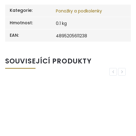
Kategorie
:
Ponožky a podkolenky
Hmotnost
:
0.1 kg
EAN
:
4895205611238
SOUVISEJÍCÍ PRODUKTY
Previous
Next