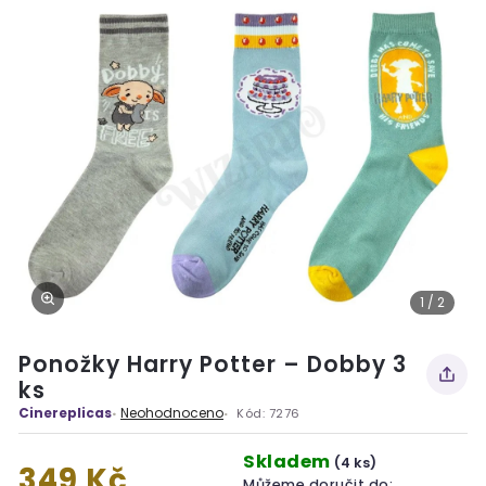
1 / 2
Ponožky Harry Potter – Dobby 3
ks
Cinereplicas
Neohodnoceno
Kód:
7276
Skladem
(4 ks)
349 Kč
Můžeme doručit do: