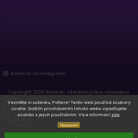
Sledovat na Instagramu
Copyright 2026
Wizardo
. Všechna práva vyhrazena.
Vytvořil
Shoptet
| Design
Shoptak.cz.
Vezměte si sušenku, Pottere! Tento web používá soubory
cookie. Dalším procházením tohoto webu vyjadřujete
souhlas s jejich používáním. Více informací
zde
.
Nastavení