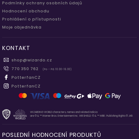
Podmínky ochrany osobních údajů
Hodnocení obchodu
Prohlášení o přístupnosti
Moje objednávka
KONTAKT
shop
@
wizardo.cz
770 350 762
(Po - Pá 10.00-16.00)
PotterfanCZ
PotterfanCZ
WIZARDING WORLD characters, names and related indicia
are © & ™ Warner Bros. Entertainment Inc. WB SHIELD: © & ™ WBEI. Publishing Rights © JKR.
POSLEDNÍ HODNOCENÍ PRODUKTŮ