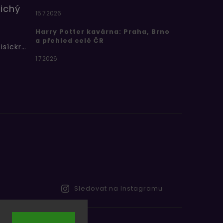
ichý
15.7.2026
Harry Potter kavárna: Praha, Brno
a přehled celé ČR
Bertíkovy fazolky tisíckrát jinak
1.7.2026
Sledovat na Instagramu