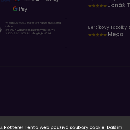
Jonáš T
...
WIZARDING WORLD characters, names and related
indicia
are © & ™ Warner Bros. Entertainment Inc. WB
Mega
SHIELD: © & ™ WBEI. Publishing Rights © JKR.
...
, Pottere! Tento web používá soubory cookie. Dalším