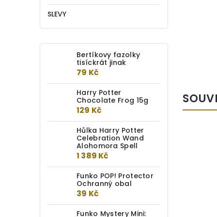
SLEVY
Bertíkovy fazolky
tisíckrát jinak
79 Kč
Harry Potter
SOUV
Chocolate Frog 15g
129 Kč
Hůlka Harry Potter
Celebration Wand
Alohomora Spell
1 389 Kč
Funko POP! Protector
Ochranný obal
39 Kč
Funko Mystery Mini: