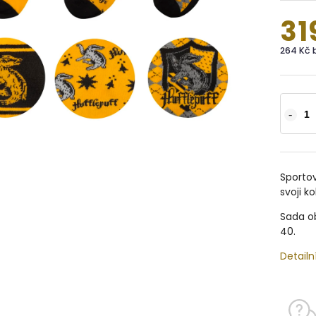
31
264 Kč 
Sportov
svoji k
Sada ob
40.
Detailn