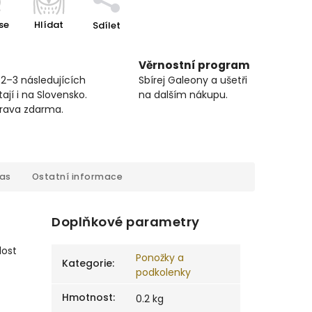
se
Hlídat
Sdílet
Věrnostní program
 2–3 následujících
Sbírej Galeony a ušetři
ají i na Slovensko.
na dalším nákupu.
prava zdarma.
cas
Ostatní informace
Doplňkové parametry
dost
Ponožky a
Kategorie
:
podkolenky
Hmotnost
:
0.2 kg