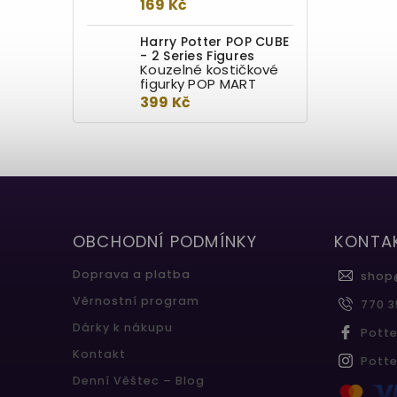
169 Kč
Harry Potter POP CUBE
- 2 Series Figures
Kouzelné kostičkové
figurky POP MART
399 Kč
OBCHODNÍ PODMÍNKY
KONTA
Doprava a platba
shop
Věrnostní program
770 3
Dárky k nákupu
Pott
Kontakt
Pott
Denní Věštec – Blog