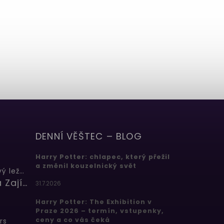
DENNÍ VĚŠTEC – BLOG
Harry Potter: chlapec, který přežil
a změnil kouzelnický svět
Butterbeer: Máslový ležák
Barbora Zajícová
31.7.2026
Harry Potter: The Exhibition v
Praze 2026 – termín, vstupenky,
ceny a co vás čeká
rs