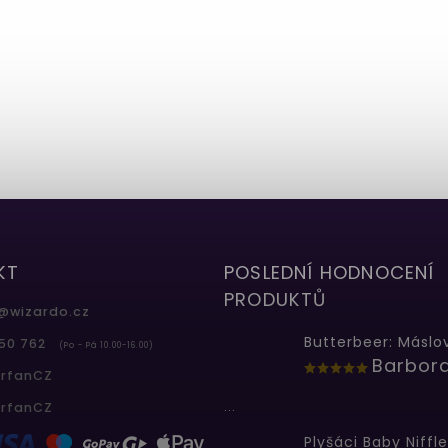
KT
POSLEDNÍ HODNOCENÍ
PRODUKTŮ
@
wizardo.cz
50 762
(Po - Pá 10.00-16.00)
erfanCZ
...
erfanCZ
Plyšáci Baby Niffle