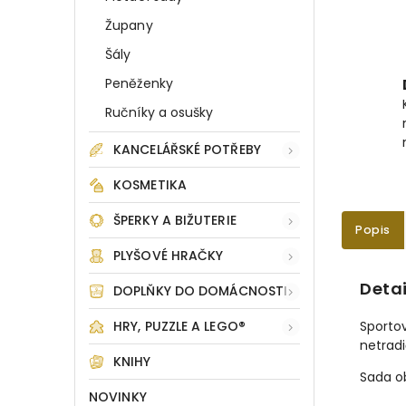
Župany
Šály
Peněženky
Ručníky a osušky
KANCELÁŘSKÉ POTŘEBY
KOSMETIKA
ŠPERKY A BIŽUTERIE
Popis
PLYŠOVÉ HRAČKY
Detai
DOPLŇKY DO DOMÁCNOSTI
HRY, PUZZLE A LEGO®
Sportov
netrad
KNIHY
Sada ob
NOVINKY