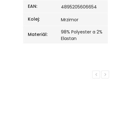
EAN
:
4895205606654
Kolej
:
Mrzimor
98% Polyester a 2%
Materiál
:
Elastan
Previous
Next