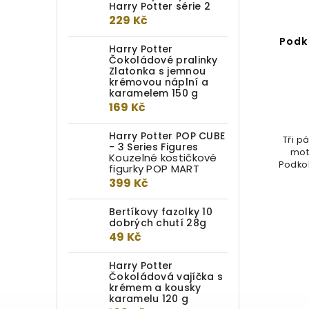
Harry Potter série 2
229 Kč
Pletací sada: Zmijozelské
Podk
Harry Potter
podkolenky a rukavice
Čokoládové pralinky
Zlatonka s jemnou
krémovou náplní a
Detail
karamelem 150 g
169 Kč
499 Kč
Harry Potter POP CUBE
Licencovaná pletací sada
Tři p
- 3 Series Figures
zmijozelských podkolenek a
mot
Kouzelné kostičkové
rukavic (bez prstů) se všemi
Podkol
figurky POP MART
materiály,...
399 Kč
Bertíkovy fazolky 10
dobrých chutí 28g
49 Kč
Harry Potter
Čokoládová vajíčka s
krémem a kousky
karamelu 120 g