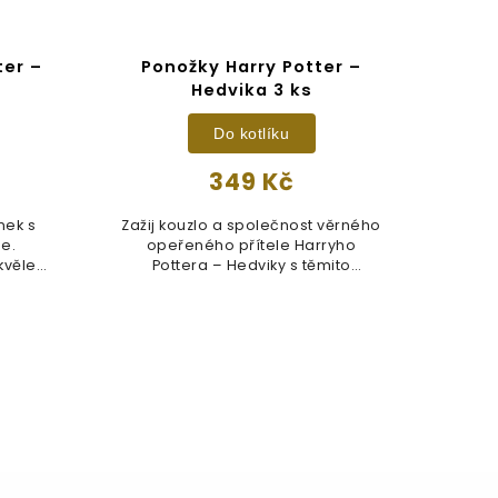
ter –
Ponožky Harry Potter –
Kot
Hedvika 3 ks
Do kotlíku
349 Kč
nek s
Zažij kouzlo a společnost věrného
Spor
je.
opeřeného přítele Harryho
po
kvěle
Pottera – Hedviky s těmito
ko
kouzelnými...