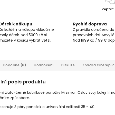
Zeptat 
Dárek k nákupu
Rychlá doprava
Ke každému nákupu vkládáme
Z pravidla doručena do
malý dárek. Nad 5000 Kč si
pracovních dní. Sovy lét
můžete v košíku vybrat větší.
Nad 1999 Kč / 99 € do
Podobné (6)
Hodnocení
Diskuze
Značka
Cinerepli
lní popis produktu
ní žluto-černé kotníkové ponožky Mrzimor. Oslav svoji kolejní hr
ičním způsobem.
sahuje 3 páry ponožek o univerzální velikosti 35 – 40.