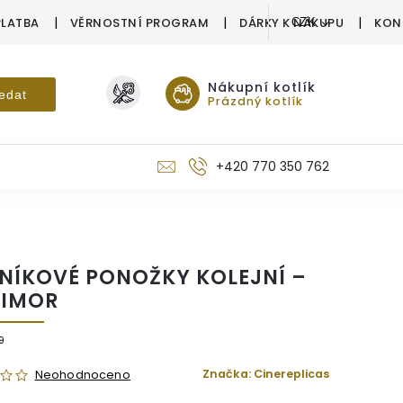
PLATBA
VĚRNOSTNÍ PROGRAM
DÁRKY K NÁKUPU
KON
CZK
Nákupní kotlík
edat
Prázdný kotlík
+420 770 350 762
NÍKOVÉ PONOŽKY KOLEJNÍ –
IMOR
9
Značka:
Cinereplicas
Neohodnoceno