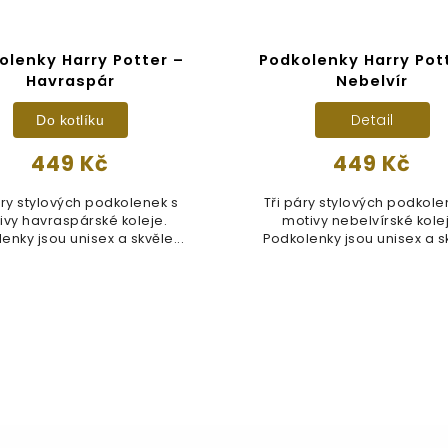
olenky Harry Potter –
Podkolenky Harry Pot
Havraspár
Nebelvír
Detail
Do kotlíku
449 Kč
449 Kč
áry stylových podkolenek s
Tři páry stylových podkole
ivy havraspárské koleje.
motivy nebelvírské kole
enky jsou unisex a skvěle...
Podkolenky jsou unisex a s
padnou...