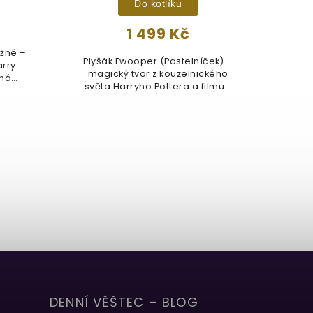
Do kotlíku
1 499 Kč
ěžné –
Plyšák Fwooper (Pastelníček) –
Pl
arry
magický tvor z kouzelnického
neb
aná
světa Harryho Pottera a filmu...
DENNÍ VĚŠTEC – BLOG