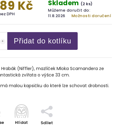
089 Kč
Skladem
(2 ks)
Můžeme doručit do:
bez DPH
11.8.2026
Možnosti doručení
Přidat do kotlíku
 Hrabák (Niffler), mazlíček Mloka Scamandera ze
antastická zvířata o výšce 33 cm.
má malou kapsičku do které lze schovat drobnosti.
se
Hlídat
Sdílet