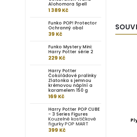
Alohomora Spell
1 389 Kč
Funko POP! Protector
SOUV
Ochranný obal
39 Kč
Funko Mystery Mini:
Harry Potter série 2
EXKLUZIVNĚ
229 Kč
Harry Potter
Čokoládové pralinky
Zlatonka s jemnou
krémovou náplní a
karamelem 150 g
169 Kč
Harry Potter POP CUBE
- 3 Series Figures
Kouzelné kostičkové
Plyšový Křivonožka
Pl
figurky POP MART
399 Kč
Detail