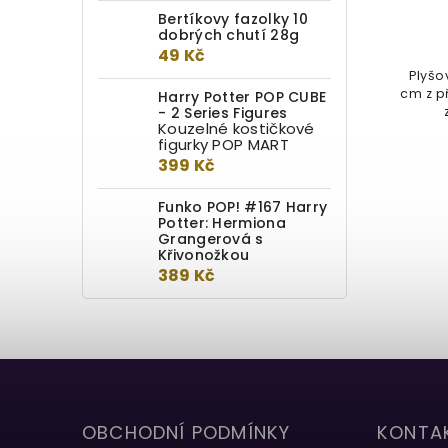
Bertíkovy fazolky 10
1 299 Kč
dobrých chutí 28g
49 Kč
Nejlepším čtyřnohým kamarádem
Plyšo
Hermiony byl Křivonožka. Plyšová
cm z p
Harry Potter POP CUBE
- 2 Series Figures
hračka má akrylové oči a je
Kouzelné kostičkové
dlouhá...
figurky POP MART
399 Kč
Funko POP! #167 Harry
Potter: Hermiona
Grangerová s
Křivonožkou
389 Kč
OBCHODNÍ PODMÍNKY
KONTA