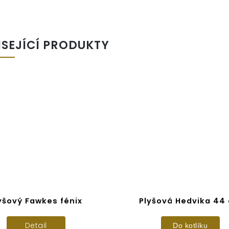
ISEJÍCÍ PRODUKTY
yšový Fawkes fénix
Plyšová Hedvika 44
Detail
Do kotlíku