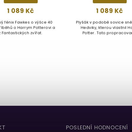
1 089 Kč
1 089 Kč
vý fénix Fawkes o výšce 40
Plyšák v podobě sovice sn
říběhů o Harrym Potterovi a
Hedviky, kterou vlastnil H
z Fantastických zvířat.
Potter. Tato propracov
replika...
KT
POSLEDNÍ HODNOCENÍ