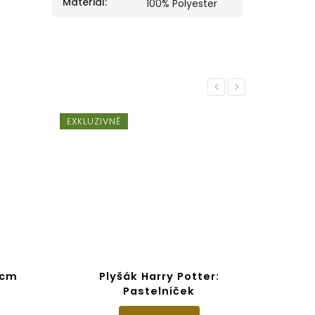
Materiál
:
100% Polyester
Previous
Next
EXKLUZIVNĚ
 cm
Plyšák Harry Potter:
P
Pastelníček