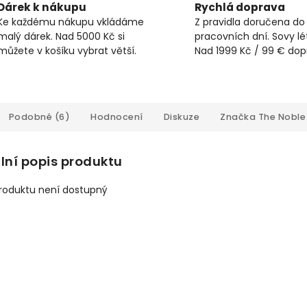
Dárek k nákupu
Rychlá doprava
Ke každému nákupu vkládáme
Z pravidla doručena do
malý dárek. Nad 5000 Kč si
pracovních dní. Sovy lét
můžete v košíku vybrat větší.
Nad 1999 Kč / 99 € do
Podobné (6)
Hodnocení
Diskuze
Značka
The Noble 
lní popis produktu
produktu není dostupný