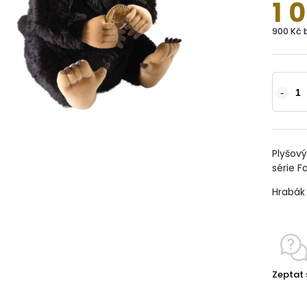
1 
900 Kč 
Plyšový
série F
Hrabák 
Zeptat 