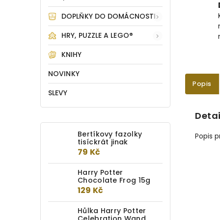
DOPLŇKY DO DOMÁCNOSTI
HRY, PUZZLE A LEGO®
KNIHY
NOVINKY
Popis
SLEVY
Detai
Bertíkovy fazolky
Popis 
tisíckrát jinak
79 Kč
Harry Potter
Chocolate Frog 15g
129 Kč
Hůlka Harry Potter
Celebration Wand