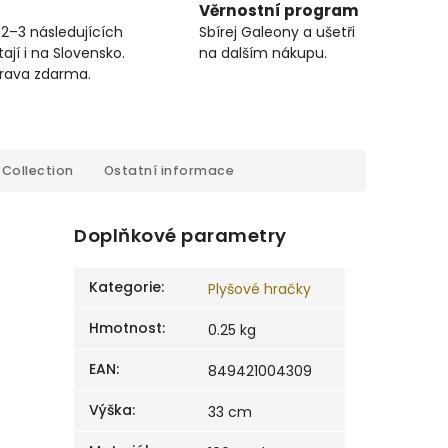
Věrnostní program
 2–3 následujících
Sbírej Galeony a ušetři
ají i na Slovensko.
na dalším nákupu.
prava zdarma.
Collection
Ostatní informace
Doplňkové parametry
Kategorie
:
Plyšové hračky
Hmotnost
:
0.25 kg
EAN
:
849421004309
Výška
:
33 cm