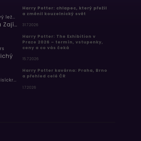
Harry Potter: chlapec, který přežil
a změnil kouzelnický svět
Butterbeer: Máslový ležák
Barbora Zajícová
31.7.2026
Harry Potter: The Exhibition v
Praze 2026 – termín, vstupenky,
ceny a co vás čeká
rs
ichý
15.7.2026
Harry Potter kavárna: Praha, Brno
a přehled celé ČR
Bertíkovy fazolky tisíckrát jinak
1.7.2026