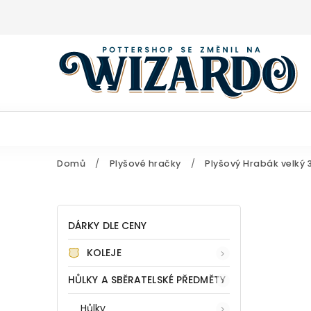
Domů
/
Plyšové hračky
/
Plyšový Hrabák velký 
DÁRKY DLE CENY
KOLEJE
HŮLKY A SBĚRATELSKÉ PŘEDMĚTY
Hůlky