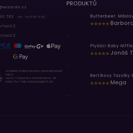
PRODUKTŮ
@
wizardo.cz
50 762
(Po - Pá 10.00-16.00)
erfanCZ
...
erfanCZ
Plyšáci Baby Niffle
Jonáš T
...
WIZARDING WORLD characters, names and related
indicia
are © & ™ Warner Bros. Entertainment Inc. WB
Mega
SHIELD: © & ™ WBEI. Publishing Rights © JKR.
...