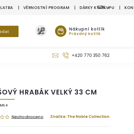
PLATBA
VĚRNOSTNÍ PROGRAM
DÁRKY K NÁKUPU
KON
CZK
Nákupní kotlík
edat
Prázdný kotlík
+420 770 350 762
ŠOVÝ HRABÁK VELKÝ 33 CM
/M54
Značka:
The Noble Collection
Neohodnoceno