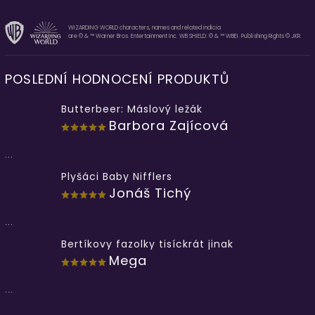
WIZARDING WORLD characters, names and related indicia
are © & ™ Warner Bros. Entertainment Inc. WB SHIELD: © & ™ WBEI. Publishing Rights © JKR.
POSLEDNÍ HODNOCENÍ PRODUKTŮ
Butterbeer: Máslový ležák
Barbora Zajícová
...
Plyšáci Baby Nifflers
Jonáš Tichý
...
Bertíkovy fazolky tisíckrát jinak
Mega
...