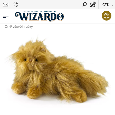
CZK
Vyhledávání
Hledat
›
Plyšové hračky