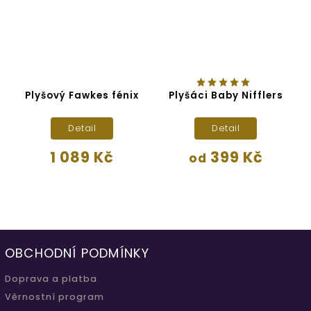
Plyšový Fawkes fénix
Plyšáci Baby Nifflers
c
Detail
Detail
1 089 Kč
399 Kč
od
OBCHODNÍ PODMÍNKY
Doprava a platba
Věrnostní program