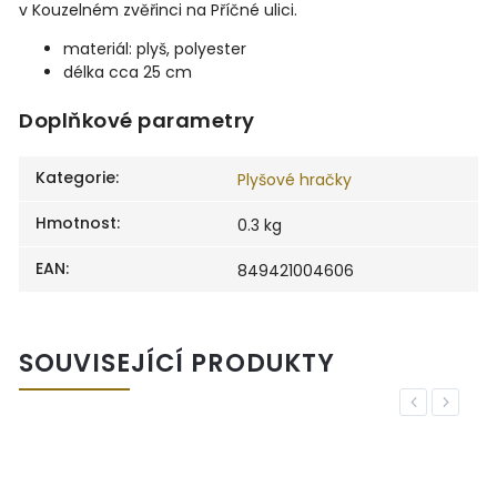
v Kouzelném zvěřinci na Příčné ulici.
materiál: plyš, polyester
délka cca 25 cm
Doplňkové parametry
Kategorie
:
Plyšové hračky
Hmotnost
:
0.3 kg
EAN
:
849421004606
SOUVISEJÍCÍ PRODUKTY
Previous
Next