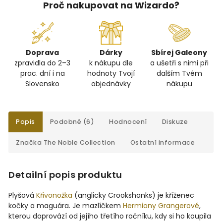
Proč nakupovat na Wizardo?
Doprava
Dárky
Sbírej Galeony
zpravidla do 2–3
k nákupu dle
a ušetři s nimi při
prac. dní i na
hodnoty Tvojí
dalším Tvém
Slovensko
objednávky
nákupu
Popis
Podobné (6)
Hodnocení
Diskuze
Značka
The Noble Collection
Ostatní informace
Detailní popis produktu
Plyšová
Křivonožka
(anglicky Crookshanks) je kříženec
kočky a maguára. Je mazlíčkem
Hermiony Grangerové
,
kterou doprovází od jejího třetího ročníku, kdy si ho koupila