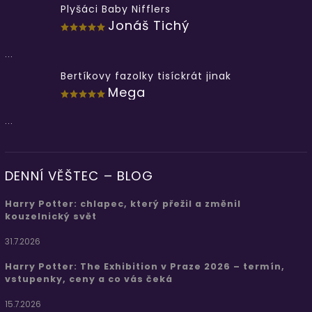
Plyšáci Baby Nifflers
Jonáš Tichý
...
Bertíkovy fazolky tisíckrát jinak
Mega
...
DENNÍ VĚŠTEC – BLOG
Harry Potter: chlapec, který přežil a změnil
kouzelnický svět
31.7.2026
Harry Potter: The Exhibition v Praze 2026 – termín,
vstupenky, ceny a co vás čeká
15.7.2026