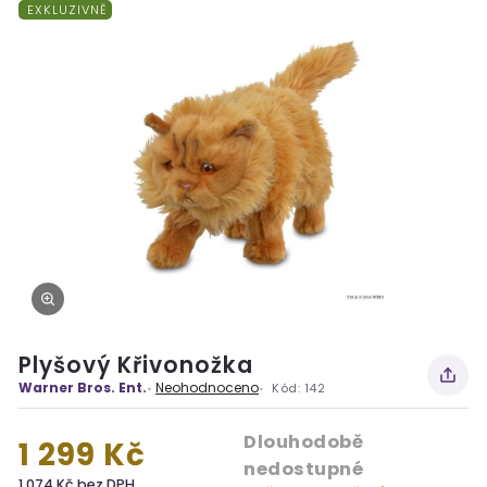
EXKLUZIVNĚ
Plyšový Křivonožka
Warner Bros. Ent.
Neohodnoceno
Kód:
142
Dlouhodobě
1 299 Kč
nedostupné
1 074 Kč bez DPH