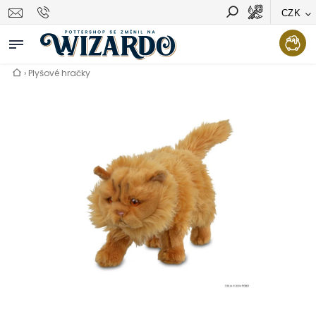
CZK
Vyhledávání
Hledat
›
Plyšové hračky