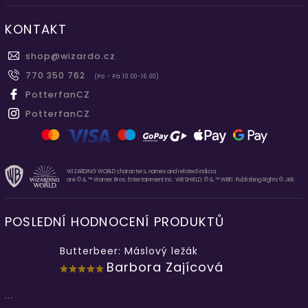
KONTAKT
shop
@
wizardo.cz
770 350 762
(Po - Pá 10.00-16.00)
PotterfanCZ
PotterfanCZ
WIZARDING WORLD characters, names and related indicia
are © & ™ Warner Bros. Entertainment Inc. WB SHIELD: © & ™ WBEI. Publishing Rights © JKR.
POSLEDNÍ HODNOCENÍ PRODUKTŮ
Butterbeer: Máslový ležák
Barbora Zajícová
...