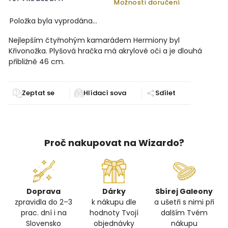
Možnosti doručení
Položka byla vyprodána…
Nejlepším čtyřnohým kamarádem Hermiony byl
Křivonožka. Plyšová hračka má akrylové oči a je dlouhá
přibližně 46 cm.
Zeptat se
Sdílet
Proč nakupovat na Wizardo?
Doprava
Dárky
Sbírej Galeony
zpravidla do 2–3
k nákupu dle
a ušetři s nimi při
prac. dní i na
hodnoty Tvojí
dalším Tvém
Slovensko
objednávky
nákupu