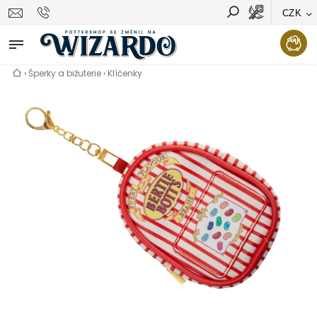
CZK
Vyhledávání
Hledat
›
Šperky a bižuterie
›
Klíčenky