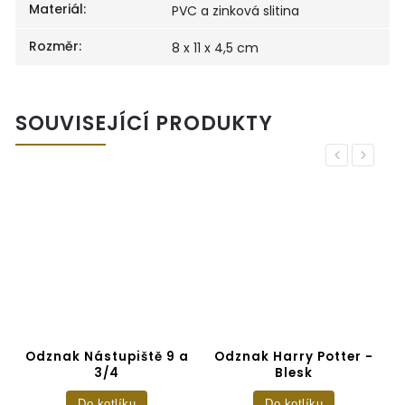
Materiál
:
PVC a zinková slitina
Rozměr
:
8 x 11 x 4,5 cm
SOUVISEJÍCÍ PRODUKTY
Previous
Next
ů
Odznak Nástupiště 9 a
Odznak Harry Potter -
3/4
Blesk
Do kotlíku
Do kotlíku