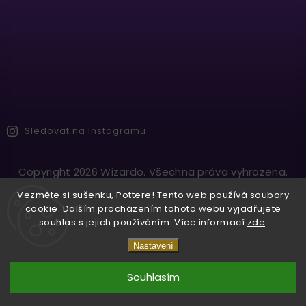
Sledovat na Instagramu
Copyright 2026
Wizardo
. Všechna práva vyhrazena.
Vytvořil
Shoptet
| Design
Shoptak.cz.
Vezměte si sušenku, Pottere! Tento web používá soubory
cookie. Dalším procházením tohoto webu vyjadřujete
souhlas s jejich používáním. Více informací
zde
.
Nastavení
Souhlasím