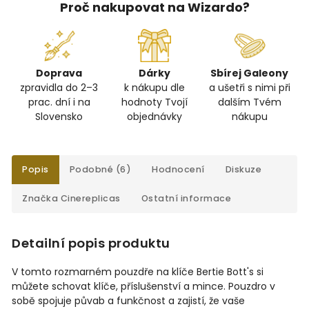
Proč nakupovat na Wizardo?
Doprava
Dárky
Sbírej Galeony
zpravidla do 2–3
k nákupu dle
a ušetři s nimi při
prac. dní i na
hodnoty Tvojí
dalším Tvém
Slovensko
objednávky
nákupu
Popis
Podobné (6)
Hodnocení
Diskuze
Značka
Cinereplicas
Ostatní informace
Detailní popis produktu
V tomto rozmarném pouzdře na klíče Bertie Bott's si
můžete schovat klíče, příslušenství a mince. Pouzdro v
sobě spojuje půvab a funkčnost a zajistí, že vaše