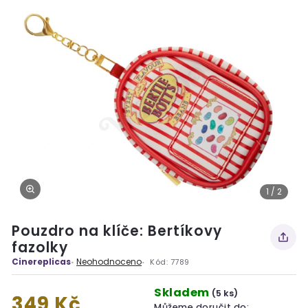
1 / 2
Pouzdro na klíče: Bertíkovy
fazolky
Cinereplicas
Neohodnoceno
Kód:
7789
Skladem
(5 ks)
349 Kč
Můžeme doručit do: