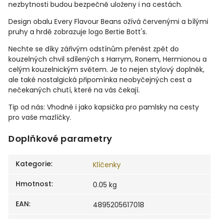
nezbytnosti budou bezpečně uloženy i na cestách.
Design obalu Every Flavour Beans ožívá červenými a bílými
pruhy a hrdě zobrazuje logo Bertie Bott's.
Nechte se díky zářivým odstínům přenést zpět do
kouzelných chvil sdílených s Harrym, Ronem, Hermionou a
celým kouzelnickým světem. Je to nejen stylový doplněk,
ale také nostalgická připomínka neobyčejných cest a
nečekaných chutí, které na vás čekají.
Tip od nás: Vhodné i jako kapsička pro pamlsky na cesty
pro vaše mazlíčky.
Doplňkové parametry
Kategorie
:
Klíčenky
Hmotnost
:
0.05 kg
EAN
:
4895205617018