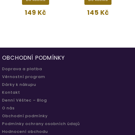
149 Kč
145 Kč
OBCHODNÍ PODMÍNKY
Doprava a platba
Věrnostní program
Dárky k nákupu
Kontakt
Denní Věštec – Blog
O nás
Obchodní podmínky
Podmínky ochrany osobních údajů
Hodnocení obchodu