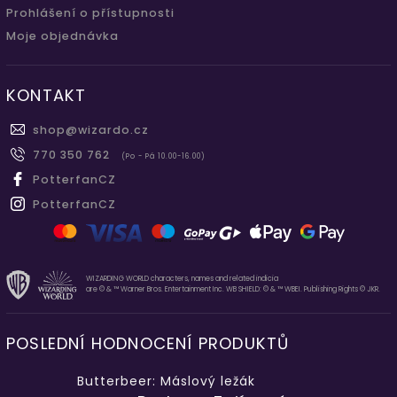
Prohlášení o přístupnosti
Moje objednávka
KONTAKT
shop
@
wizardo.cz
770 350 762
(Po - Pá 10.00-16.00)
PotterfanCZ
PotterfanCZ
WIZARDING WORLD characters, names and related indicia
are © & ™ Warner Bros. Entertainment Inc. WB SHIELD: © & ™ WBEI. Publishing Rights © JKR.
POSLEDNÍ HODNOCENÍ PRODUKTŮ
Butterbeer: Máslový ležák