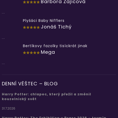
Barbora Zajícová
...
Plyšáci Baby Nifflers
Jonáš Tichý
...
Bertíkovy fazolky tisíckrát jinak
Mega
...
DENNÍ VĚŠTEC – BLOG
Harry Potter: chlapec, který přežil a změnil
kouzelnický svět
31.7.2026
Harry Potter: The Exhibition v Praze 2026 – termín,