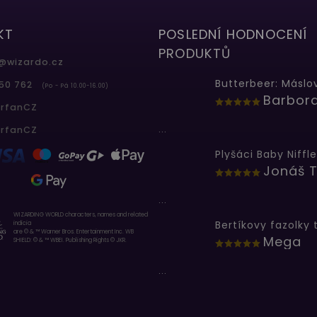
KT
POSLEDNÍ HODNOCENÍ
PRODUKTŮ
@
wizardo.cz
50 762
(Po - Pá 10.00-16.00)
erfanCZ
...
erfanCZ
Plyšáci Baby Niffle
Jonáš T
...
WIZARDING WORLD characters, names and related
indicia
are © & ™ Warner Bros. Entertainment Inc. WB
Mega
SHIELD: © & ™ WBEI. Publishing Rights © JKR.
...