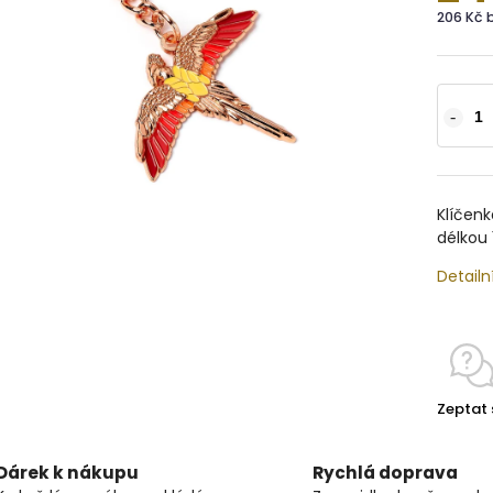
206 Kč 
Klíčenk
délkou
Detailn
Zeptat 
Dárek k nákupu
Rychlá doprava