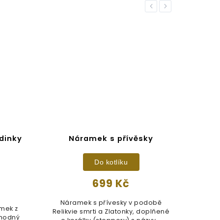
Previous
Next
dinky
Náramek s přívěsky
Sa
Do kotlíku
699 Kč
Náramek s přívesky v podobě
amek z
Kosm
Relikvie smrti a Zlatonky, doplňené
vhodný
to