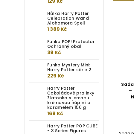
129 Kč
Hůlka Harry Potter
Celebration Wand
Alohomora Spell
1 389 Kč
Funko POP! Protector
Ochranný obal
39 Kč
Funko Mystery Mini:
Harry Potter série 2
229 Kč
Odznak Lektvar lásky
Sada
Harry Potter
– 
Čokoládové pralinky
N
Zlatonka s jemnou
Do kotlíku
krémovou náplní a
karamelem 150 g
210 Kč
169 Kč
Harry Potter POP CUBE
- 3 Series Figures
Sada p