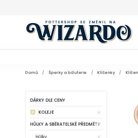
Domů
/
Šperky a bižuterie
/
Klíčenky
/
Klíče
DÁRKY DLE CENY
KOLEJE
HŮLKY A SBĚRATELSKÉ PŘEDMĚTY
Hůlky