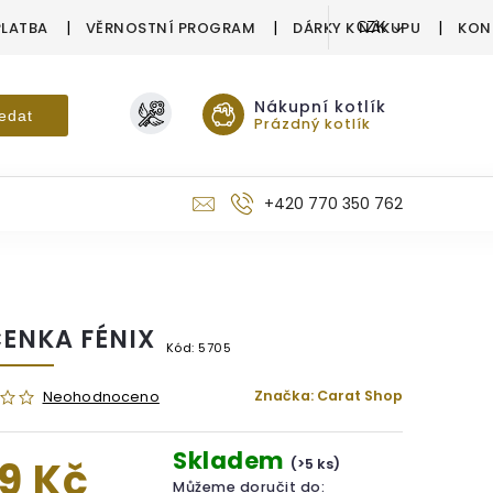
PLATBA
VĚRNOSTNÍ PROGRAM
DÁRKY K NÁKUPU
KON
CZK
Nákupní kotlík
edat
Prázdný kotlík
+420 770 350 762
ČENKA FÉNIX
Kód:
5705
Značka:
Carat Shop
Neohodnoceno
Skladem
9 Kč
(>5 ks)
Můžeme doručit do: