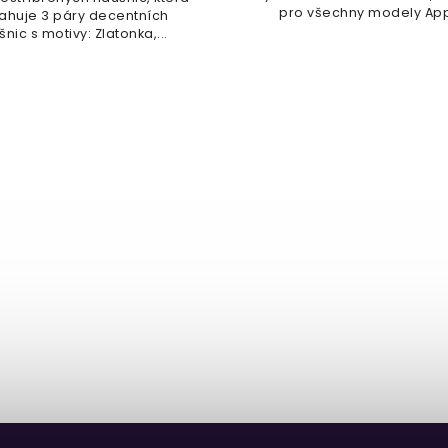
pro všechny modely Ap
ahuje 3 páry decentních
Watch...
nic s motivy: Zlatonka,...