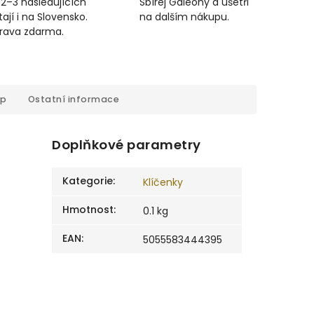
 2–3 následujících
Sbírej Galeony a ušetři
ají i na Slovensko.
na dalším nákupu.
prava zdarma.
op
Ostatní informace
Doplňkové parametry
Kategorie
:
Klíčenky
Hmotnost
:
0.1 kg
EAN
:
5055583444395