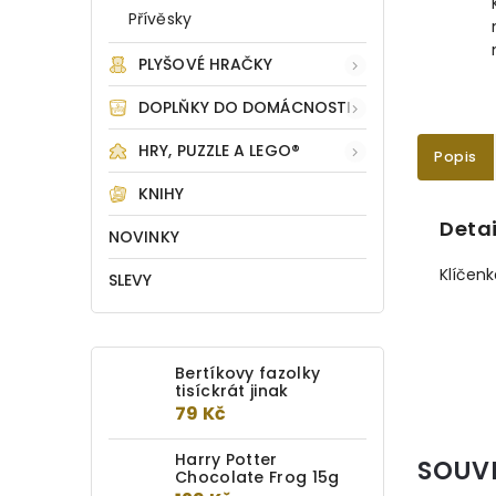
Přívěsky
PLYŠOVÉ HRAČKY
DOPLŇKY DO DOMÁCNOSTI
HRY, PUZZLE A LEGO®
Popis
KNIHY
Detai
NOVINKY
Klíčenk
SLEVY
Bertíkovy fazolky
tisíckrát jinak
79 Kč
Harry Potter
SOUV
Chocolate Frog 15g