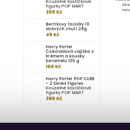
Kouzelné kostičkové
obs
figurky POP MART
nauš
399 Kč
Bertíkovy fazolky 10
dobrých chutí 28g
49 Kč
Harry Potter
Čokoládová vajíčka s
krémem a kousky
karamelu 120 g
169 Kč
Harry Potter POP CUBE
- 2 Series Figures
Kouzelné kostičkové
figurky POP MART
399 Kč