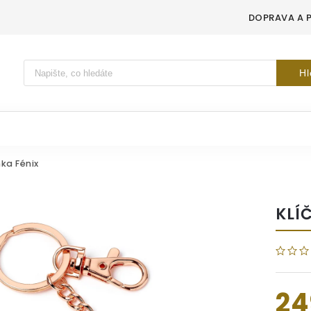
DOPRAVA A 
Vyhledávání
Hl
nka Fénix
KLÍ
24