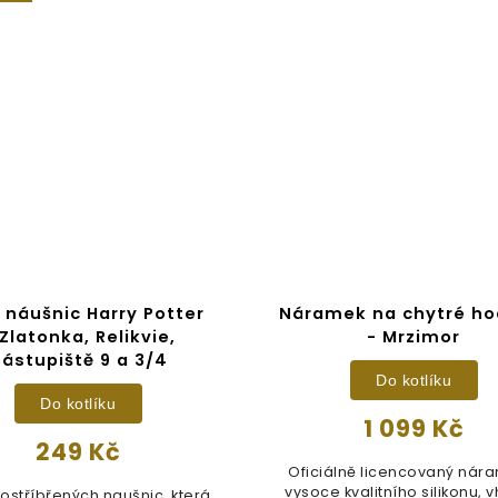
 náušnic Harry Potter
Náramek na chytré ho
Zlatonka, Relikvie,
- Mrzimor
ástupiště 9 a 3/4
Do kotlíku
Do kotlíku
1 099 Kč
249 Kč
Oficiálně licencovaný nár
vysoce kvalitního silikonu, 
ostříbřených naušnic, která