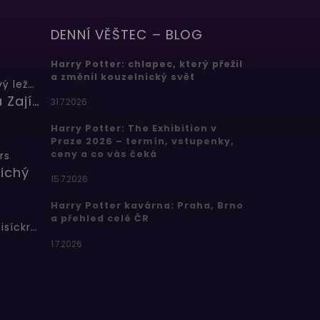
DENNÍ VĚŠTEC – BLOG
Harry Potter: chlapec, který přežil
a změnil kouzelnický svět
Butterbeer: Máslový ležák
Barbora Zajícová
31.7.2026
Harry Potter: The Exhibition v
Praze 2026 – termín, vstupenky,
ceny a co vás čeká
rs
ichý
15.7.2026
Harry Potter kavárna: Praha, Brno
a přehled celé ČR
Bertíkovy fazolky tisíckrát jinak
1.7.2026