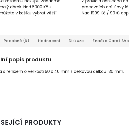
Ke každému nákupu vkládáme
Z pravidla doručena do
malý dárek. Nad 5000 Kč si
pracovních dní. Sovy lét
můžete v košíku vybrat větší.
Nad 1999 Kč / 99 € do
Podobné (6)
Hodnocení
Diskuze
Značka
Carat Sh
lní popis produktu
a s fénixem o velikosti 50 x 40 mm s celkovou délkou 130 mm.
ISEJÍCÍ PRODUKTY