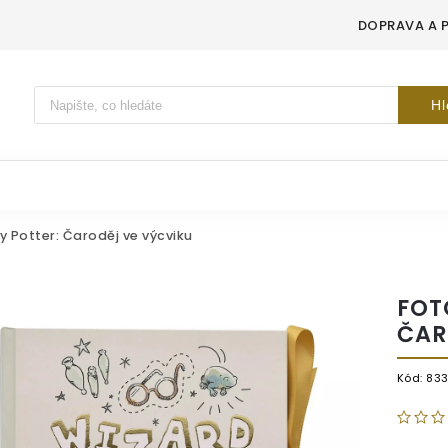
DOPRAVA A 
Vyhledávání
Hl
 Potter: Čaroděj ve výcviku
FOT
ČAR
Kód:
83