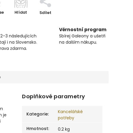
se
Hlídat
Sdílet
Věrnostní program
 2–3 následujících
Sbírej Galeony a ušetři
ají i na Slovensko.
na dalším nákupu.
prava zdarma.
e
Doplňkové parametry
ém
Kancelářské
Kategorie
:
m je
potřeby
i
Hmotnost
:
0.2 kg