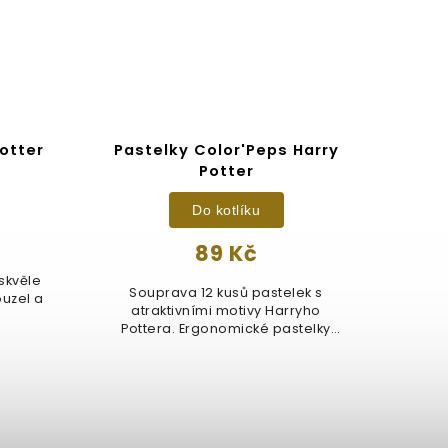
otter
Pastelky Color'Peps Harry
Po
Potter
Do kotlíku
89 Kč
skvěle
Souprava 12 kusů pastelek s
Ob
ouzel a
atraktivními motivy Harryho
.
Pottera. Ergonomické pastelky
nejs
Maped...