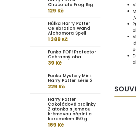
Chocolate Frog 15g
V
129 Kč
M
„
Hůlka Harry Potter
P
Celebration Wand
o
Alohomora Spell
V
1 389 Kč
i
p
Funko POP! Protector
D
Ochranný obal
a
39 Kč
Funko Mystery Mini:
Harry Potter série 2
229 Kč
SOUV
Harry Potter
Čokoládové pralinky
Zlatonka s jemnou
krémovou náplní a
karamelem 150 g
169 Kč