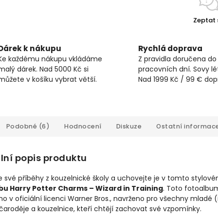
Zeptat 
Dárek k nákupu
Rychlá doprava
Ke každému nákupu vkládáme
Z pravidla doručena do
malý dárek. Nad 5000 Kč si
pracovních dní. Sovy lét
můžete v košíku vybrat větší.
Nad 1999 Kč / 99 € do
Podobné (6)
Hodnocení
Diskuze
Ostatní informac
lní popis produktu
 své příběhy z kouzelnické školy a uchovejte je v tomto stylov
bu Harry Potter Charms – Wizard in Training
. Toto fotoalbu
o v oficiální licenci Warner Bros., navrženo pro všechny mladé (
 čaroděje a kouzelnice, kteří chtějí zachovat své vzpomínky.