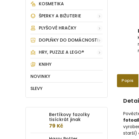
KOSMETIKA
ŠPERKY A BIŽUTERIE
PLYŠOVÉ HRAČKY
DOPLŇKY DO DOMÁCNOSTI
HRY, PUZZLE A LEGO®
KNIHY
NOVINKY
Popis
SLEVY
Detai
Povězte
Bertíkovy fazolky
tisíckrát jinak
fotoal
79 Kč
vyroben
starší)
Harry Potter