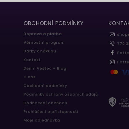
OBCHODNÍ PODMÍNKY
KONTA
Doprava a platba
shop
Věrnostní program
770 3
Dárky k nákupu
Pott
Kontakt
Pott
Denní Věštec – Blog
O nás
Obchodní podmínky
Podmínky ochrany osobních údajů
Hodnocení obchodu
Prohlášení o přístupnosti
Moje objednávka