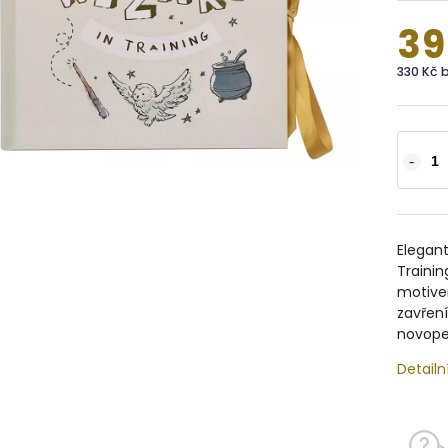
39
330 Kč 
Elegant
Traini
motivem
zavření
novope
Detailn