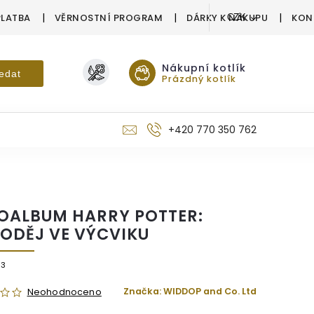
PLATBA
VĚRNOSTNÍ PROGRAM
DÁRKY K NÁKUPU
KON
CZK
Nákupní kotlík
edat
Prázdný kotlík
+420 770 350 762
OALBUM HARRY POTTER:
ODĚJ VE VÝCVIKU
33
Značka:
WIDDOP and Co. Ltd
Neohodnoceno