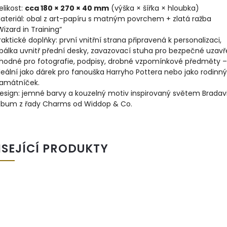
elikost:
cca 180 × 270 × 40 mm
(výška × šířka × hloubka)
ateriál: obal z art-papíru s matným povrchem + zlatá ražba
Wizard in Training“
raktické doplňky: první vnitřní strana připravená k personalizaci,
bálka uvnitř přední desky, zavazovací stuha pro bezpečné uzavř
hodné pro fotografie, podpisy, drobné vzpomínkové předměty –
deální jako dárek pro fanouška Harryho Pottera nebo jako rodinný
amátníček.
esign: jemné barvy a kouzelný motiv inspirovaný světem Bradav
lbum z řady Charms od Widdop & Co.
ISEJÍCÍ PRODUKTY