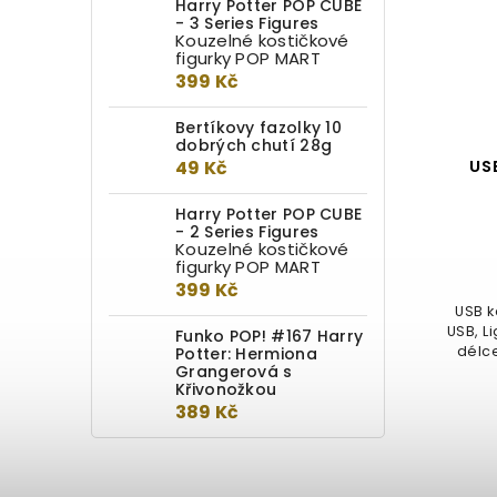
Harry Potter POP CUBE
- 3 Series Figures
Kouzelné kostičkové
figurky POP MART
399 Kč
Bertíkovy fazolky 10
dobrých chutí 28g
49 Kč
Obal na pas Harry Potter:
US
Ministerstvo kouzel
Harry Potter POP CUBE
- 2 Series Figures
Do kotlíku
Kouzelné kostičkové
figurky POP MART
1 149 Kč
399 Kč
USB k
Stylové pouzdro na pas Ministry of
USB, L
Funko POP! #167 Harry
Magic – Identity Card od studia
délce
Potter: Hermiona
MinaLima je inspirované...
Grangerová s
Křivonožkou
389 Kč