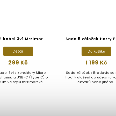
B kabel 3v1 Mrzimor
Sada 5 záložek Harry P
Detail
Do kotlíku
299 Kč
1 199 Kč
abel 3v1 s konektory Micro
Sada záložek z Bradavic se 
ightning a USB-C (Type C) o
hodí k uložení do učebnic k
 1m ve stylu mrzimorské...
lektvarů nebo jiného..