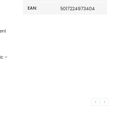
EAN
:
5017224973404
ení
ic –
Previous
Next