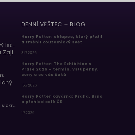
DENNÍ VĚŠTEC – BLOG
Harry Potter: chlapec, který přežil
a změnil kouzelnický svět
Butterbeer: Máslový ležák
Barbora Zajícová
31.7.2026
Harry Potter: The Exhibition v
Praze 2026 – termín, vstupenky,
ceny a co vás čeká
rs
ichý
15.7.2026
Harry Potter kavárna: Praha, Brno
a přehled celé ČR
Bertíkovy fazolky tisíckrát jinak
1.7.2026