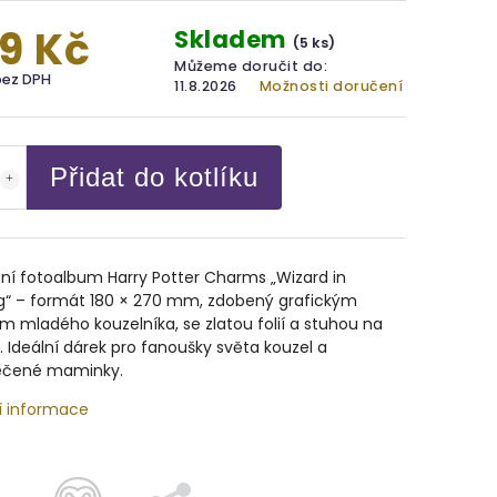
9 Kč
Skladem
(5 ks)
Můžeme doručit do:
bez DPH
11.8.2026
Možnosti doručení
Přidat do kotlíku
ní fotoalbum Harry Potter Charms „Wizard in
ng“ – formát 180 × 270 mm, zdobený grafickým
 mladého kouzelníka, se zlatou folií a stuhou na
. Ideální dárek pro fanoušky světa kouzel a
čené maminky.
í informace