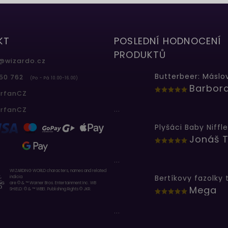
KT
POSLEDNÍ HODNOCENÍ
PRODUKTŮ
@
wizardo.cz
50 762
(Po - Pá 10.00-16.00)
erfanCZ
...
erfanCZ
Plyšáci Baby Niffle
Jonáš T
...
WIZARDING WORLD characters, names and related
indicia
are © & ™ Warner Bros. Entertainment Inc. WB
Mega
SHIELD: © & ™ WBEI. Publishing Rights © JKR.
...