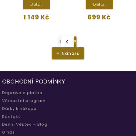
Detail
Detail
1 149 Kč
699 Kč
1
6
Nahoru
OBCHODNÍ PODMÍNKY
Doprava a platba
Věrnostní program
Dárky k nákupu
Kontakt
Denní Věštec – Blog
O nás