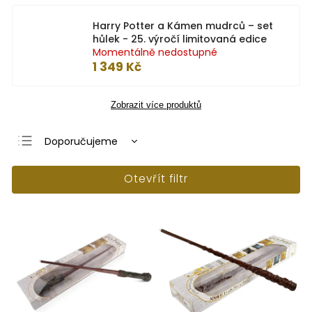
Harry Potter a Kámen mudrců – set
hůlek - 25. výročí limitovaná edice
Momentálně nedostupné
1 349 Kč
Zobrazit více produktů
Doporučujeme
Nejlevnější
Otevřít filtr
Nejdražší
Nejprodávanější
Abecedně