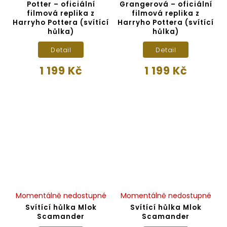
Potter – oficiální
Grangerová – oficiální
filmová replika z
filmová replika z
Harryho Pottera (svítící
Harryho Pottera (svítící
hůlka)
hůlka)
Detail
Detail
1 199 Kč
1 199 Kč
Momentálně nedostupné
Momentálně nedostupné
Svítící hůlka Mlok
Svítící hůlka Mlok
Scamander
Scamander