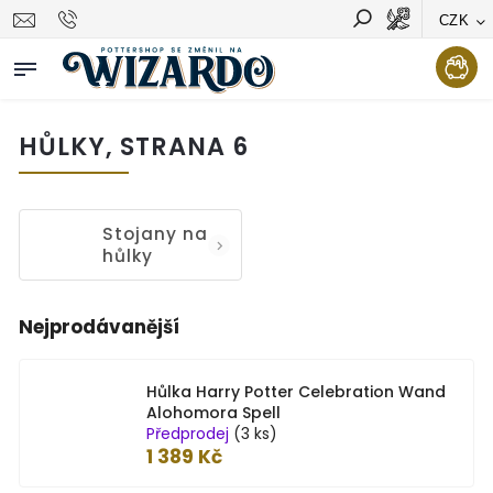
CZK
Vyhledávání
Hledat
HŮLKY
, STRANA 6
Stojany na
hůlky
Nejprodávanější
Hůlka Harry Potter Celebration Wand
Alohomora Spell
Předprodej
(3 ks)
1 389 Kč