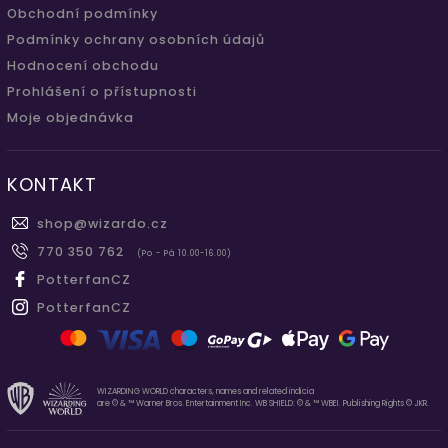
Obchodní podmínky
Podmínky ochrany osobních údajů
Hodnocení obchodu
Prohlášení o přístupnosti
Moje objednávka
KONTAKT
shop
@
wizardo.cz
770 350 762
(Po - Pá 10.00-16.00)
PotterfanCZ
PotterfanCZ
WIZARDING WORLD characters, names and related indicia
are © & ™ Warner Bros. Entertainment Inc. WB SHIELD: © & ™ WBEI. Publishing Rights © JKR.