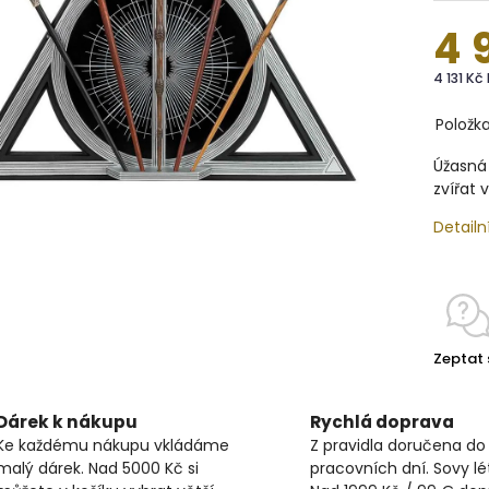
4 
4 131 Kč
Položk
Úžasná 
zvířat 
Detailn
Zeptat 
Dárek k nákupu
Rychlá doprava
Ke každému nákupu vkládáme
Z pravidla doručena do
malý dárek. Nad 5000 Kč si
pracovních dní. Sovy lét