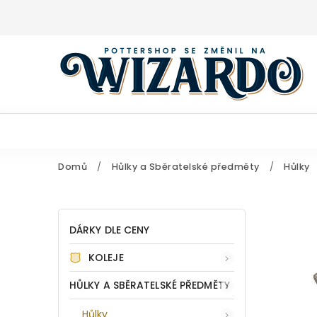
Domů
/
Hůlky a Sběratelské předměty
/
Hůlky
DÁRKY DLE CENY
KOLEJE
HŮLKY A SBĚRATELSKÉ PŘEDMĚTY
Hůlky