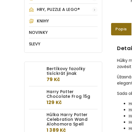
HRY, PUZZLE A LEGO®
KNIHY
Popis
NOVINKY
SLEVY
Detai
Hůlky m
zavěsit
Bertíkovy fazolky
tisíckrát jinak
Úžasná 
79 Kč
elegant
Harry Potter
Sada o
Chocolate Frog 15g
129 Kč
H
H
Hůlka Harry Potter
H
Celebration Wand
H
Alohomora Spell
H
1 389 Kč