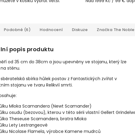
můžete v košíku vybrat větší.
Nad 1999 Kč / 99 € do
Podobné (6)
Hodnocení
Diskuze
Značka
The Noble 
lní popis produktu
ěří od 35 cm do 38cm a jsou upevněny ve stojanu, který lze
 na stěnu.
sběratelská sbírka hůlek postav z Fantastických zvířat v
ním stojanu ve tvaru Relikvií smrti.
bsahuje:
ůlku Mloka Scamandera (Newt Scamander)
ůlku osudu (bezovou), kterou v této sérii vlastní Gellert Grindelw
ůlka Theseuse Scamandera, bratra Mloka
ůlku Lety Lestrangeové
ůlku Nicolase Flamela, výrobce Kamene mudrců