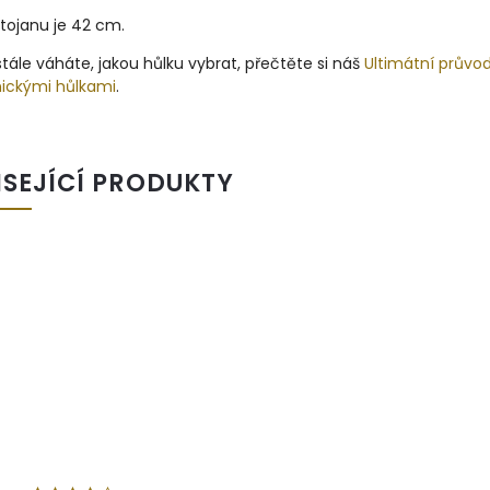
tojanu je 42 cm.
tále váháte, jakou hůlku vybrat, přečtěte si náš
Ultimátní průvo
nickými hůlkami
.
ISEJÍCÍ PRODUKTY