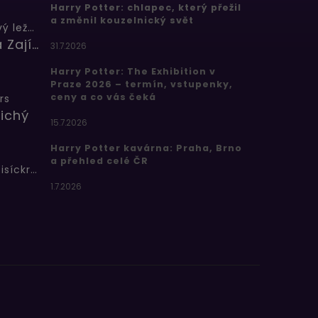
Harry Potter: chlapec, který přežil
a změnil kouzelnický svět
Butterbeer: Máslový ležák
Barbora Zajícová
31.7.2026
Harry Potter: The Exhibition v
Praze 2026 – termín, vstupenky,
ceny a co vás čeká
rs
ichý
15.7.2026
Harry Potter kavárna: Praha, Brno
a přehled celé ČR
Bertíkovy fazolky tisíckrát jinak
1.7.2026