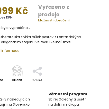
Vyřazeno z
999 Kč
prodeje
 bez DPH
Možnosti doručení
a byla vyprodána…
sběratelská sbírka hůlek postav z Fantastických
v elegantním stojanu ve tvaru Relikvií smrti.
í informace
se
Hlídat
Sdílet
Věrnostní program
 2–3 následujících
Sbírej Galeony a ušetři
ají i na Slovensko.
na dalším nákupu.