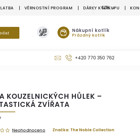
PLATBA
VĚRNOSTNÍ PROGRAM
DÁRKY K NÁKUPU
KON
CZK
Nákupní kotlík
edat
Prázdný kotlík
+420 770 350 762
A KOUZELNICKÝCH HŮLEK –
TASTICKÁ ZVÍŘATA
7
Značka:
The Noble Collection
Neohodnoceno