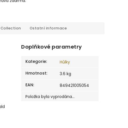
prava zdarma.
Collection
Ostatní informace
Doplňkové parametry
Kategorie
:
Hůlky
Hmotnost
:
3.6 kg
EAN
:
849421005054
Položka byla vyprodána…
ald