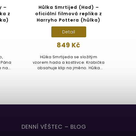
y –
Hůlka Smrtijed (Had) –
Hů
ika z
oficiální filmová replika z
lka)
Harryho Pottera (hůlka)
Detail
849 Kč
Smr
desig
o,
Hůlka Smrtijeda se složitým
k
 Pána
vzorem hada a kostlivce. Krabička
p na
obsahuje klip na jméno. Hůlka
měří...
DENNÍ VĚŠTEC – BLOG