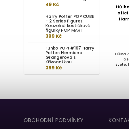
49 Kč
Hůlka Harry Potter
Hůlka
Celebration wand Patronus
ofic
Harry Potter POP CUBE
Charm
Har
- 2 Series Figures
Kouzelné kostičkové
figurky POP MART
Do kotlíku
399 Kč
1 399 Kč
Funko POP! #167 Harry
Potter: Hermiona
Limitovaná edice sběratelské
Hůlka 
Grangerová s
hůlky Harry Potter™ inspirovaná
os
Křivonožkou
kouzlem Patronus, doplněná
světe,
389 Kč
stříbrným...
OBCHODNÍ PODMÍNKY
KONTA