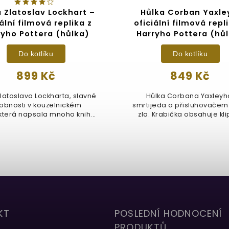
 Zlatoslav Lockhart –
Hůlka Corban Yaxle
iální filmová replika z
oficiální filmová repl
ryho Pottera (hůlka)
Harryho Pottera (hů
Do kotlíku
Do kotlíku
899 Kč
849 Kč
Zlatoslava Lockharta, slavné
Hůlka Corbana Yaxleyh
obnosti v kouzelnickém
smrtijeda a přisluhovačem
 která napsala mnoho knih...
zla. Krabička obsahuje kli
jméno....
KT
POSLEDNÍ HODNOCENÍ
PRODUKTŮ