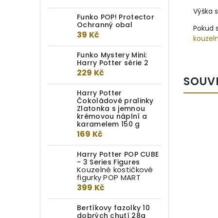
Výška s
Funko POP! Protector
Ochranný obal
Pokud s
39 Kč
kouzel
Funko Mystery Mini:
Harry Potter série 2
229 Kč
SOUV
Harry Potter
Čokoládové pralinky
Zlatonka s jemnou
krémovou náplní a
LIMITOVANÁ
karamelem 150 g
EDICE
169 Kč
Harry Potter POP CUBE
- 3 Series Figures
Kouzelné kostičkové
figurky POP MART
399 Kč
Bertíkovy fazolky 10
dobrých chutí 28g