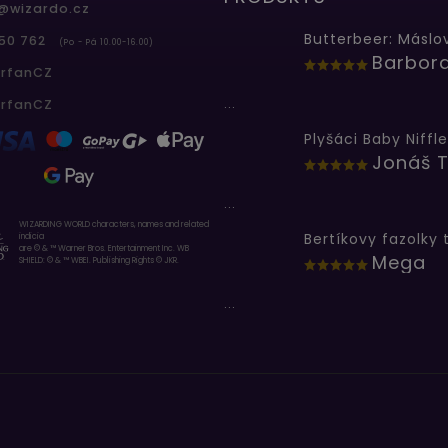
@
wizardo.cz
50 762
(Po - Pá 10.00-16.00)
erfanCZ
...
erfanCZ
Plyšáci Baby Niffle
Jonáš T
...
WIZARDING WORLD characters, names and related
indicia
are © & ™ Warner Bros. Entertainment Inc. WB
Mega
SHIELD: © & ™ WBEI. Publishing Rights © JKR.
...