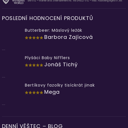
are © & ™ Warner Bros. Entertainment Inc. WB SHIELD: © & ™ WBEI. Publishing Rights © JKR.
POSLEDNÍ HODNOCENÍ PRODUKTŮ
Butterbeer: Máslový ležák
Barbora Zajícová
...
Plyšáci Baby Nifflers
Jonáš Tichý
...
Bertíkovy fazolky tisíckrát jinak
Mega
...
DENNÍ VĚŠTEC – BLOG