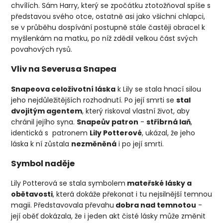
chvílích. Sám Harry, který se zpočátku ztotožňoval spíše s
představou svého otce, ostatně asi jako všichni chlapci,
se v průběhu dospívání postupně stále častěji obracel k
myšlenkám na matku, po níž zdědil velkou část svých
povahových rysů.
Vliv na Severusa Snapea
Snapeova celoživotní láska
k Lily se stala hnací silou
jeho nejdůležitějších rozhodnutí. Po její smrti se
stal
dvojitým agentem
, který riskoval vlastní život, aby
chránil jejího syna.
Snapeův patron
-
stříbrná laň
,
identická s
patronem
Lily Potterové
, ukázal, že jeho
láska k ní zůstala
nezměněná
i po její smrti.
Symbol naděje
Lily Potterová se stala symbolem
mateřské lásky a
obětavosti
, která dokáže překonat i tu nejsilnější temnou
magii. Představovala převahu
dobra nad temnotou
-
její oběť dokázala, že i jeden akt čisté lásky může změnit