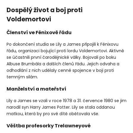
Dospělý život a boj proti
Voldemortovi
Členství ve Fénixově řádu
Po dokončení studia se Lily a James připojili k Fénixovu
řádu, organizaci bojující proti lordu Voldemortovi. Aktivně
se účastnili první čarodějnické války. Bojovali po boku
Albuse Brumbála a dalších členů řádu. Jejich odvaha a
odhodlání z nich udělaly cenné spojence v boji proti
temným silám.
Manželství a mateřství
Lily a James se vzali v roce 1978 a 31. července 1980 se jim
narodil syn Harry James Potter. Lily se stala oddanou
matkou, která by pro své dítě obětovala vše.
Věštba profesorky Trelawneyové