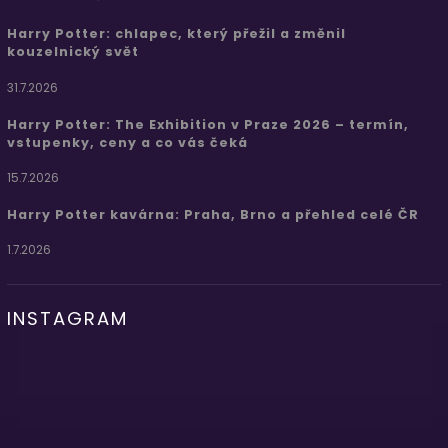
Harry Potter: chlapec, který přežil a změnil
kouzelnický svět
31.7.2026
Harry Potter: The Exhibition v Praze 2026 – termín,
vstupenky, ceny a co vás čeká
15.7.2026
Harry Potter kavárna: Praha, Brno a přehled celé ČR
1.7.2026
INSTAGRAM