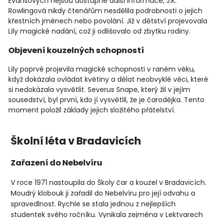
Evansových nejsou dostupné další informace, J.K.
Rowlingová nikdy čtenářům nesdělila podrobnosti o jejich
křestních jménech nebo povolání. Již v dětství projevovala
Lily magické nadání, což ji odlišovalo od zbytku rodiny.
Objevení kouzelných schopností
Lily poprvé projevila magické schopnosti v raném věku,
když dokázala ovládat květiny a dělat neobvyklé věci, které
si nedokázala vysvětlit. Severus Snape, který žil v jejím
sousedství, byl první, kdo jí vysvětlil, že je čarodějka. Tento
moment položil základy jejich složitého přátelství.
Školní léta v Bradavicích
Zařazení do Nebelvíru
V roce 1971 nastoupila do Školy čar a kouzel v Bradavicích.
Moudrý klobouk ji zařadil do Nebelvíru pro její odvahu a
spravedlnost. Rychle se stala jednou z nejlepších
studentek svého ročníku. Vynikala zejména v Lektvarech