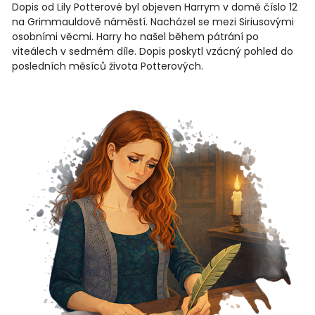
Dopis od Lily Potterové byl objeven Harrym v domě číslo 12
na Grimmauldově náměstí. Nacházel se mezi Siriusovými
osobními věcmi. Harry ho našel během pátrání po
viteálech v sedmém díle. Dopis poskytl vzácný pohled do
posledních měsíců života Potterových.