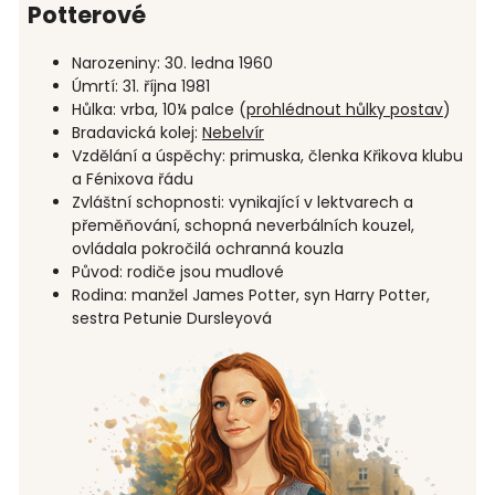
Potterové
Narozeniny: 30. ledna 1960
Úmrtí: 31. října 1981
Hůlka: vrba, 10¼ palce (
prohlédnout hůlky postav
)
Bradavická kolej:
Nebelvír
Vzdělání a úspěchy: primuska, členka Křikova klubu
a Fénixova řádu
Zvláštní schopnosti: vynikající v lektvarech a
přeměňování, schopná neverbálních kouzel,
ovládala pokročilá ochranná kouzla
Původ: rodiče jsou mudlové
Rodina: manžel James Potter, syn Harry Potter,
sestra Petunie Dursleyová