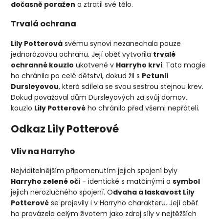
dočasně poražen
a ztratil své tělo.
Trvalá ochrana
Lily Potterová
svému synovi nezanechala pouze
jednorázovou ochranu. Její oběť vytvořila
trvalé
ochranné kouzlo
ukotvené v
Harryho krvi
. Tato magie
ho chránila po celé dětství, dokud žil s
Petunií
Dursleyovou
, která sdílela se svou sestrou stejnou krev.
Dokud považoval dům Dursleyových za svůj domov,
kouzlo
Lily Potterové
ho chránilo před všemi nepřáteli.
Odkaz Lily Potterové
Vliv na Harryho
Nejviditelnějším připomenutím jejich spojení byly
Harryho zelené oči
- identické s matčinými a
symbol
jejich nerozlučného spojení. O
dvaha a laskavost Lily
Potterové
se projevily i v Harryho charakteru. Její oběť
ho provázela celým životem jako zdroj síly v nejtěžších