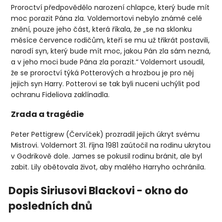
Proroctví předpovědělo narození chlapce, který bude mít
moc porazit Pána zla. Voldemortovi nebylo známé celé
znění, pouze jeho část, která říkala, že „se na sklonku
měsíce července rodičům, kteří se mu už třikrát postavili,
narodí syn, který bude mít moc, jakou Pán zla sám nezná,
a v jeho moci bude Pána zla porazit.“ Voldemort usoudil,
že se proroctví týká Potterových a hrozbou je pro něj
jejich syn Harry. Potterovi se tak byli nuceni uchýlit pod
ochranu Fideliova zaklínadla.
Zrada a tragédie
Peter Pettigrew (Červíček) prozradil jejich úkryt svému
Mistrovi. Voldemort 31. října 1981 zaútočil na rodinu ukrytou
v Godrikově dole. James se pokusil rodinu bránit, ale byl
zabit. Lily obětovala život, aby malého Harryho ochránila.
Dopis Siriusovi Blackovi - okno do
posledních dnů