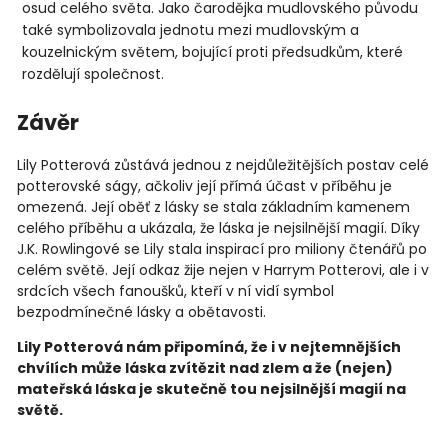
osud celého světa. Jako čarodějka mudlovského původu
také symbolizovala jednotu mezi mudlovským a
kouzelnickým světem, bojující proti předsudkům, které
rozdělují společnost.
Závěr
Lily Potterová zůstává jednou z nejdůležitějších postav celé
potterovské ságy, ačkoliv její přímá účast v příběhu je
omezená. Její oběť z lásky se stala základním kamenem
celého příběhu a ukázala, že láska je nejsilnější magií. Díky
J.K. Rowlingové se Lily stala inspirací pro miliony čtenářů po
celém světě. Její odkaz žije nejen v Harrym Potterovi, ale i v
srdcích všech fanoušků, kteří v ní vidí symbol
bezpodmínečné lásky a obětavosti.
Lily Potterová nám připomíná, že i v nejtemnějších
chvílích může láska zvítězit nad zlem a že (nejen)
mateřská láska je skutečně tou nejsilnější magií na
světě.