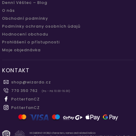
Denní Věštec – Blog
O nás
Obchodní podmínky
Podmínky ochrany osobních údajů
Hodnocení obchodu
Prohlášení o přístupnosti
Moje objednávka
KONTAKT
shop
@
wizardo.cz
770 350 762
(Po - Pá 10.00-16.00)
PotterfanCZ
PotterfanCZ
WIZARDING WORLD characters, names and related indicia