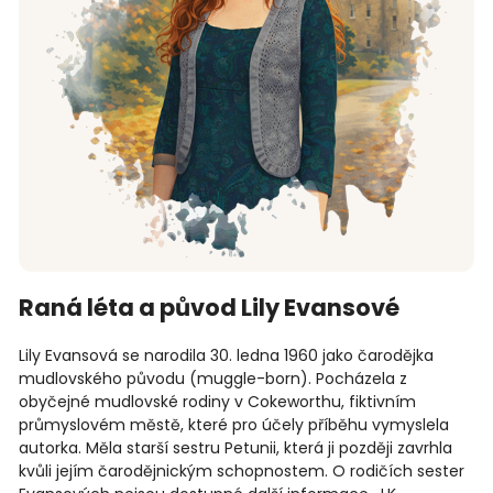
Raná léta a původ Lily Evansové
Lily Evansová se narodila 30. ledna 1960 jako čarodějka
mudlovského původu (muggle-born). Pocházela z
obyčejné mudlovské rodiny v Cokeworthu, fiktivním
průmyslovém městě, které pro účely příběhu vymyslela
autorka. Měla starší sestru Petunii, která ji později zavrhla
kvůli jejím čarodějnickým schopnostem. O rodičích sester