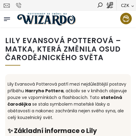
CZK
Vyhledávání
Hledat
LILY EVANSOVÁ POTTEROVÁ –
MATKA, KTERÁ ZMĚNILA OSUD
ČARODĚJNICKÉHO SVĚTA
Lily Evansová Potterová patří mezi nejdůležitější postavy
příběhu
Harryho Pottera
, ačkoliv se v knihách objevuje
pouze ve vzpomínkách a flashbacích. Tato
statečná
čarodějka
se stala symbolem mateřské lásky a
obětavosti a nakonec zachránila nejen svého syna, ale
celý kouzelnický svět.
✨ Základní informace o Lily