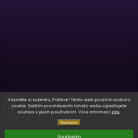
Sledovat na Instagramu
Vezměte si sušenku, Pottere! Tento web používá soubory
cookie. Dalším procházením tohoto webu vyjadřujete
souhlas s jejich používáním. Více informací
zde
.
Copyright 2026
Wizardo
. Všechna práva vyhrazena.
Nastavení
Vytvořil
Shoptet
| Design
Shoptak.cz.
Souhlasím