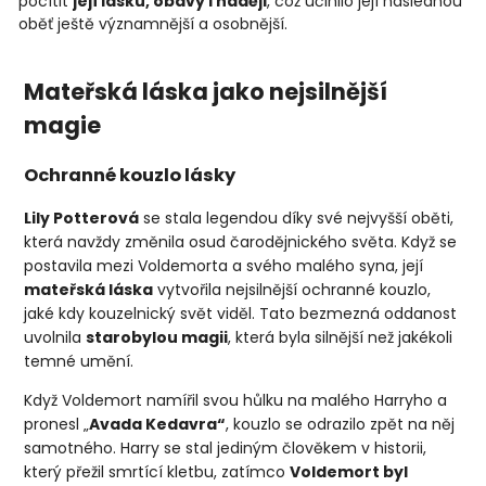
pocítit
její lásku, obavy i naději
, což učinilo její následnou
oběť ještě významnější a osobnější.
Mateřská láska jako nejsilnější
magie
Ochranné kouzlo lásky
Lily Potterová
se stala legendou díky své nejvyšší oběti,
která navždy změnila osud čarodějnického světa. Když se
postavila mezi Voldemorta a svého malého syna, její
mateřská láska
vytvořila nejsilnější ochranné kouzlo,
jaké kdy kouzelnický svět viděl. Tato bezmezná oddanost
uvolnila
starobylou magii
, která byla silnější než jakékoli
temné umění.
Když Voldemort namířil svou hůlku na malého Harryho a
pronesl „
Avada Kedavra“
, kouzlo se odrazilo zpět na něj
samotného. Harry se stal jediným člověkem v historii,
který přežil smrtící kletbu, zatímco
Voldemort byl