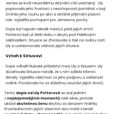
James se kvůli neustálému skrývání cítil uvězněný.
Lily
popisovala jeho frustraci z neschopnosti pomáhat v boji.
Zmínila jeho touhu po akci a obtížné přijímání pasivní
role. Vyjádřila pochopení pro Jamesovy pocity.
Dopis byl napsán několik měsíců před jejich smrtí.
Potterovi byli už delší dobu v úkrytu pod Fideliovým
zaklínadlem. Situace se zhoršovala a tlak na rodinu rostl.
Lily si uvědomovala vážnost jejich situace.
Vztah k Siriusovi
Dopis odhalil hluboké přátelství mezi Lily a Siriusem. Lily
důvěřovala Siriusovi natolik, že s ním sdílela intimní
detaily. Vyjádřila vděčnost za jeho podporu a oddanost
rodině. Považovala ho za důležitou součást jejich životů.
Tento
dopis od Lily Potterové
se stal jedním
z
nejdojemnějších momentů
celé série, protože
ukázal
skutečnou ženu
skrytou za obrazem hrdinky.
Prostřednictvím jejích vlastních slov mohli čtenáři