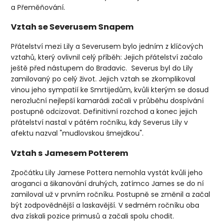
a Přeměňování.
Vztah se Severusem Snapem
Přátelství mezi Lily a Severusem bylo jedním z klíčových
vztahů, který ovlivnil celý příběh: Jejich přátelství začalo
ještě před nástupem do Bradavic.
Severus byl do Lily
zamilovaný po celý život. Jejich vztah se zkomplikoval
vinou jeho sympatií ke Smrtijedům, kvůli kterým se dosud
nerozluční nejlepší kamarádi začali v průběhu dospívání
postupně odcizovat. Definitivní rozchod a konec jejich
přátelství nastal v pátém ročníku, kdy Severus Lily v
afektu nazval "mudlovskou šmejdkou".
Vztah s Jamesem Potterem
Zpočátku Lily Jamese Pottera nemohla vystát kvůli jeho
aroganci a šikanování druhých, zatímco James se do ní
zamiloval už v prvním ročníku. Postupně se změnil a začal
být zodpovědnější a laskavější. V sedmém ročníku oba
dva získali pozice primusů a začali spolu chodit.