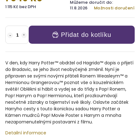
Můžeme doručit do:
1 115 Kč bez DPH
11.8.2026
Možnosti doručení
Přidat do kotlíku
V den, kdy Harry Potter™ obdržel od Hagrida™ dopis o přijetí
do Bradavic, se jeho život neobyčejně změnil. Nyní je
připraven se svými novými přáteli Ronem Weasleym™ a
Hermionou Grangerovou™ poznat vše o kouzelnickém
světě! Oblékni si hábit a vydej se do třídy s Pop! Ronem,
Pop! Harrym a Pop! Hermionou, kteří prozkoumávají
nesčetné zázraky a tajemství své školy. Oslavte začátek
Harryho cesty s touto ikonickou sadou Harry Potter a
Kámen mudrců Pop! Movie Poster s Harrym a mnoha
nezapomenutelnými postavami z filmu.
Detailní informace