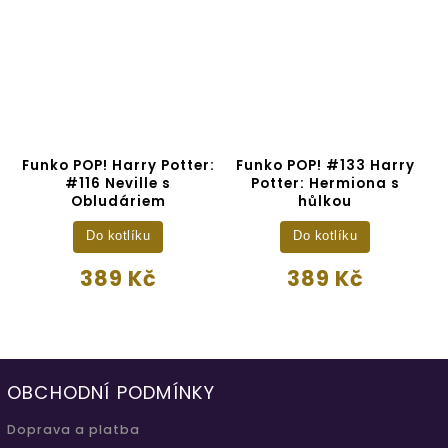
Funko POP! Harry Potter:
Funko POP! #133 Harry
B
#116 Neville s
Potter: Hermiona s
a
Obludáriem
hůlkou
Do kotlíku
Do kotlíku
389 Kč
389 Kč
OBCHODNÍ PODMÍNKY
Doprava a platba