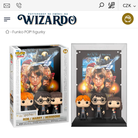
CZK
Vyhledávání
Hledat
›
Funko POP! figurky