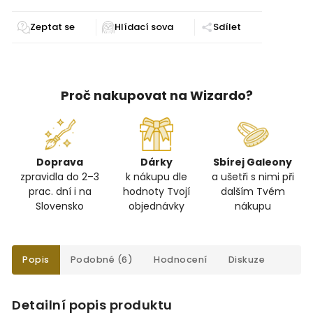
Zeptat se
Sdílet
Proč nakupovat na Wizardo?
Doprava
Dárky
Sbírej Galeony
zpravidla do 2–3
k nákupu dle
a ušetři s nimi při
prac. dní i na
hodnoty Tvojí
dalším Tvém
Slovensko
objednávky
nákupu
Popis
Podobné (6)
Hodnocení
Diskuze
Detailní popis produktu