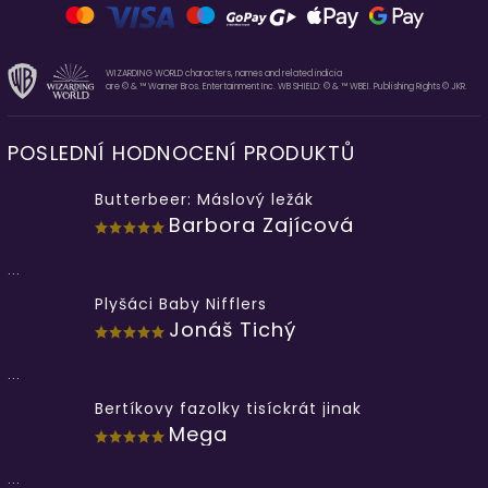
WIZARDING WORLD characters, names and related indicia
are © & ™ Warner Bros. Entertainment Inc. WB SHIELD: © & ™ WBEI. Publishing Rights © JKR.
POSLEDNÍ HODNOCENÍ PRODUKTŮ
Butterbeer: Máslový ležák
Barbora Zajícová
...
Plyšáci Baby Nifflers
Jonáš Tichý
...
Bertíkovy fazolky tisíckrát jinak
Mega
...