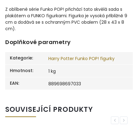
Z oblíbené série Funko POP! přichází tato skvělá sada s
plakátem a FUNKO figurkami. Figurka je vysoká přibližně 9
cm a dodává se s ochranným PVC obalem (28 x 43 x 8
cm).
Doplňkové parametry
Kategorie
:
Harry Potter Funko POP! figurky
Hmotnost
:
1 kg
EAN
:
889698697033
SOUVISEJÍCÍ PRODUKTY
Previous
Next