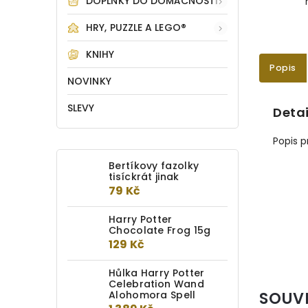
DOPLŇKY DO DOMÁCNOSTI
HRY, PUZZLE A LEGO®
KNIHY
Popis
NOVINKY
SLEVY
Detai
Popis 
Bertíkovy fazolky
tisíckrát jinak
79 Kč
Harry Potter
Chocolate Frog 15g
129 Kč
Hůlka Harry Potter
Celebration Wand
SOUV
Alohomora Spell