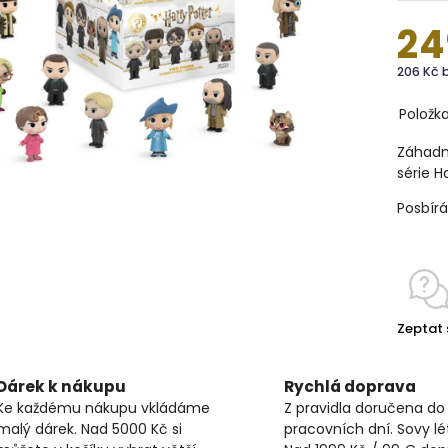
24
206 Kč 
Položk
Záhadná
série H
Posbír
Zeptat 
Dárek k nákupu
Rychlá doprava
Ke každému nákupu vkládáme
Z pravidla doručena do
malý dárek. Nad 5000 Kč si
pracovních dní. Sovy lét