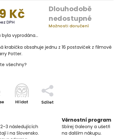
Dlouhodobě
9 Kč
nedostupné
bez DPH
Možnosti doručení
a byla vyprodána…
 krabička obsahuje jednu z 16 postaviček z filmové
arry Potter.
áte všechny?
se
Hlídat
Sdílet
Věrnostní program
 2–3 následujících
Sbírej Galeony a ušetři
ají i na Slovensko.
na dalším nákupu.