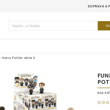
DOPRAVA A 
Vyhledávání
Hl
: Harry Potter série 3
FUN
POT
Kód:
64