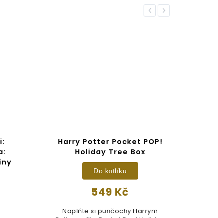
Previous
Next
i:
Harry Potter Pocket POP!
F
a:
Holiday Tree Box
Pot
iny
Do kotlíku
549 Kč
Naplňte si punčochy Harrym