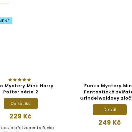
 MÉNĚ
o Mystery Mini: Harry
Funko Mystery Min
Potter série 2
Fantastická zvířat
Grindelwaldovy zloč
Do kotlíku
Detail
229 Kč
249 Kč
 kouzlo překvapení s Funko