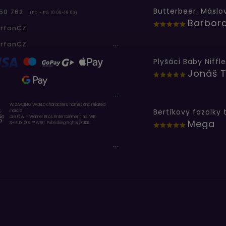
50 762
(Po - Pá 10.00-16.00)
erfanCZ
...
erfanCZ
Plyšáci Baby Niffle
Jonáš T
...
WIZARDING WORLD characters, names and related
indicia
are © & ™ Warner Bros. Entertainment Inc. WB
Mega
SHIELD: © & ™ WBEI. Publishing Rights © JKR.
...