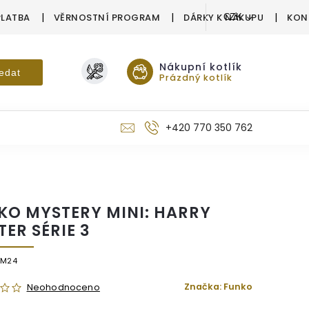
PLATBA
VĚRNOSTNÍ PROGRAM
DÁRKY K NÁKUPU
KON
CZK
Nákupní kotlík
edat
Prázdný kotlík
+420 770 350 762
KO MYSTERY MINI: HARRY
TER SÉRIE 3
/M24
Značka:
Funko
Neohodnoceno