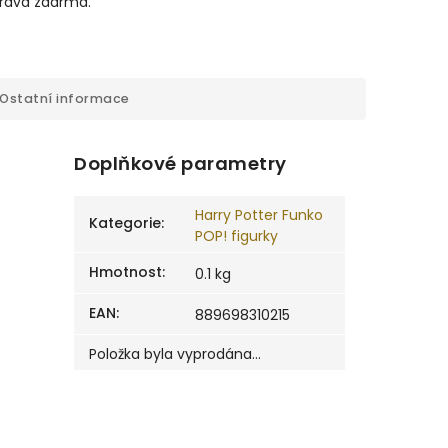
prava zdarma.
Ostatní informace
Doplňkové parametry
Harry Potter Funko
Kategorie
:
POP! figurky
Hmotnost
:
0.1 kg
EAN
:
889698310215
Položka byla vyprodána…