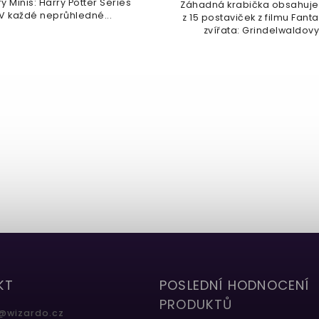
y Minis: Harry Potter Series
Záhadná krabička obsahuje
 V každé neprůhledné...
z 15 postaviček z filmu Fant
zvířata: Grindelwaldovy.
KT
POSLEDNÍ HODNOCENÍ
PRODUKTŮ
@
wizardo.cz