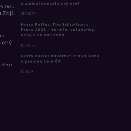
a změnil kouzelnický svět
Butterbeer: Máslový ležák
Barbora Zajícová
31.7.2026
Harry Potter: The Exhibition v
Praze 2026 – termín, vstupenky,
ceny a co vás čeká
rs
ichý
15.7.2026
Harry Potter kavárna: Praha, Brno
a přehled celé ČR
Bertíkovy fazolky tisíckrát jinak
1.7.2026