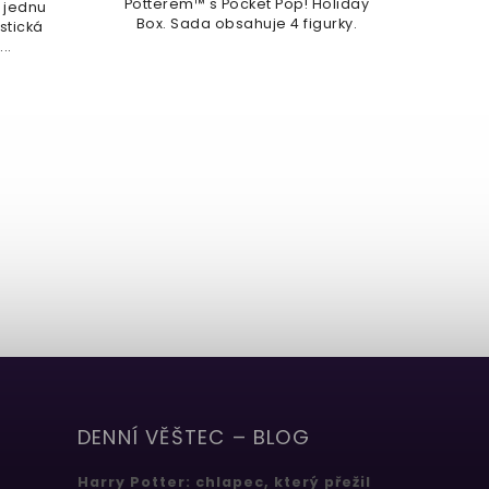
Potterem™ s Pocket Pop! Holiday
 jednu
Fig
Box. Sada obsahuje 4 figurky.
astická
..
DENNÍ VĚŠTEC – BLOG
Harry Potter: chlapec, který přežil