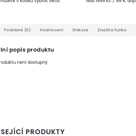
můžete v košíku vybrat větší.
Nad 1999 Kč / 99 € do
Podobné (6)
Hodnocení
Diskuze
Značka
Funko
lní popis produktu
produktu není dostupný
ISEJÍCÍ PRODUKTY