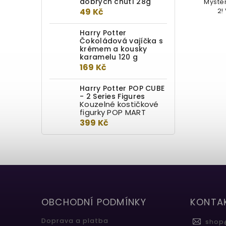
dobrých chutí 28g
z 16 postaviček z filmové série
Myster
49 Kč
Harry Potter. Posbíráte všechny?
2!
Harry Potter
Čokoládová vajíčka s
krémem a kousky
karamelu 120 g
169 Kč
Harry Potter POP CUBE
- 2 Series Figures
Kouzelné kostičkové
figurky POP MART
399 Kč
OBCHODNÍ PODMÍNKY
KONTA
Doprava a platba
shop