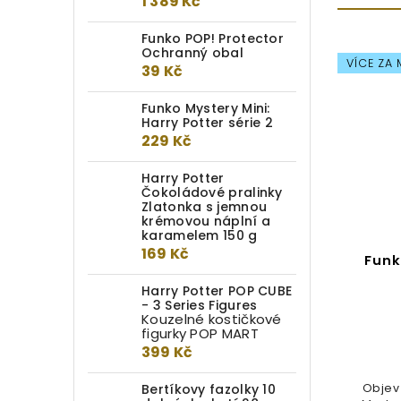
1 389 Kč
Funko POP! Protector
Ochranný obal
VÍCE ZA
39 Kč
Funko Mystery Mini:
Harry Potter série 2
229 Kč
Harry Potter
Čokoládové pralinky
Zlatonka s jemnou
krémovou náplní a
karamelem 150 g
169 Kč
Funko Mystery Mini: Harry
Funk
Potter série 1
Harry Potter POP CUBE
- 3 Series Figures
Detail
Kouzelné kostičkové
figurky POP MART
249 Kč
399 Kč
Bertíkovy fazolky 10
Záhadná krabička obsahuje jednu
Objev