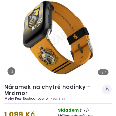
1 / 7
Náramek na chytré hodinky -
Mrzimor
Moby Fox
Neohodnoceno
Kód:
6131
Skladem
(1 ks)
1 099 Kč
Můžeme doručit do: