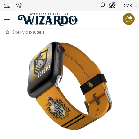
CZK
Vyhledávání
Hledat
›
Šperky a bižuterie