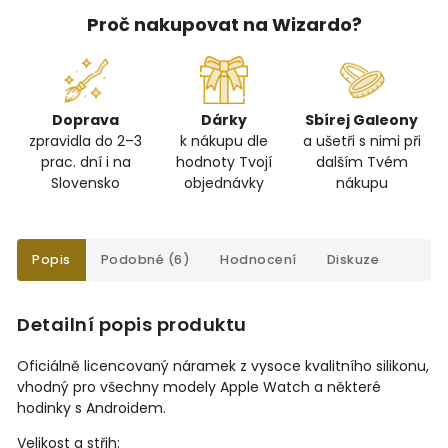
Proč nakupovat na Wizardo?
Doprava
Dárky
Sbírej Galeony
zpravidla do 2–3
k nákupu dle
a ušetři s nimi při
prac. dní i na
hodnoty Tvojí
dalším Tvém
Slovensko
objednávky
nákupu
Popis
Podobné (6)
Hodnocení
Diskuze
Detailní popis produktu
Oficiálně licencovaný náramek z vysoce kvalitního silikonu,
vhodný pro všechny modely Apple Watch a některé
hodinky s Androidem.
Velikost a střih: