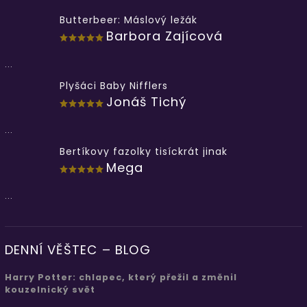
Butterbeer: Máslový ležák
Barbora Zajícová
...
Plyšáci Baby Nifflers
Jonáš Tichý
...
Bertíkovy fazolky tisíckrát jinak
Mega
...
DENNÍ VĚŠTEC – BLOG
Harry Potter: chlapec, který přežil a změnil
kouzelnický svět