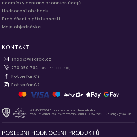
Podmínky ochrany osobních údajů
Hodnocení obchodu
Prohlášení o přístupnosti
Moje objednávka
KONTAKT
shop
@
wizardo.cz
770 350 762
(Po - Pá 10.00-16.00)
PotterfanCZ
PotterfanCZ
WIZARDING WORLD characters, names and related indicia
are © & ™ Warner Bros. Entertainment Inc. WB SHIELD: © & ™ WBEI. Publishing Rights © JKR.
POSLEDNÍ HODNOCENÍ PRODUKTŮ