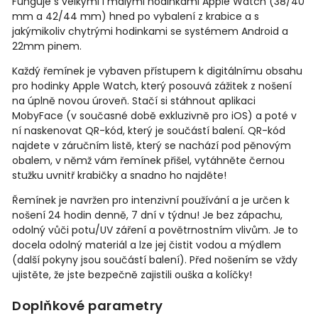
Funguje s velkými i malými hodinkami Apple Watch (38/40
mm a 42/44 mm) hned po vybalení z krabice a s
jakýmikoliv chytrými hodinkami se systémem Android a
22mm pinem.
Každý řemínek je vybaven přístupem k digitálnímu obsahu
pro hodinky Apple Watch, který posouvá zážitek z nošení
na úplně novou úroveň. Stačí si stáhnout aplikaci
MobyFace (v současné době exkluzivně pro iOS) a poté v
ní naskenovat QR-kód, který je součástí balení. QR-kód
najdete v záručním listě, který se nachází pod pěnovým
obalem, v němž vám řemínek přišel, vytáhněte černou
stužku uvnitř krabičky a snadno ho najděte!
Řemínek je navržen pro intenzivní používání a je určen k
nošení 24 hodin denně, 7 dní v týdnu! Je bez zápachu,
odolný vůči potu/UV záření a povětrnostním vlivům. Je to
docela odolný materiál a lze jej čistit vodou a mýdlem
(další pokyny jsou součástí balení). Před nošením se vždy
ujistěte, že jste bezpečně zajistili ouška a kolíčky!
Doplňkové parametry