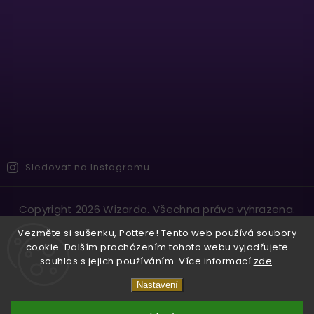
Sledovat na Instagramu
Copyright 2026
Wizardo
. Všechna práva vyhrazena.
Vytvořil
Shoptet
| Design
Shoptak.cz.
Vezměte si sušenku, Pottere! Tento web používá soubory
cookie. Dalším procházením tohoto webu vyjadřujete
souhlas s jejich používáním. Více informací
zde
.
Nastavení