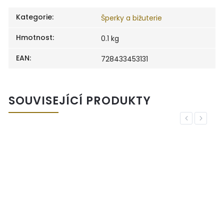
Kategorie
:
Šperky a bižuterie
Hmotnost
:
0.1 kg
EAN
:
728433453131
SOUVISEJÍCÍ PRODUKTY
Previous
Next