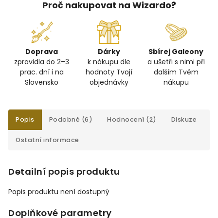
Proč nakupovat na Wizardo?
Doprava
Dárky
Sbírej Galeony
zpravidla do 2–3
k nákupu dle
a ušetři s nimi při
prac. dní i na
hodnoty Tvojí
dalším Tvém
Slovensko
objednávky
nákupu
Popis
Podobné (6)
Hodnocení (2)
Diskuze
Ostatní informace
Detailní popis produktu
Popis produktu není dostupný
Doplňkové parametry