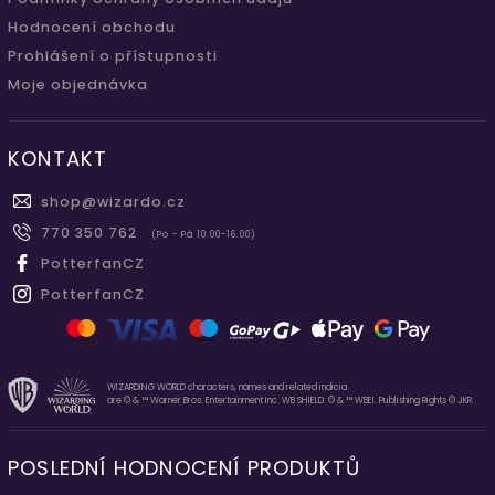
Hodnocení obchodu
Prohlášení o přístupnosti
Moje objednávka
KONTAKT
shop
@
wizardo.cz
770 350 762
(Po - Pá 10.00-16.00)
PotterfanCZ
PotterfanCZ
WIZARDING WORLD characters, names and related indicia
are © & ™ Warner Bros. Entertainment Inc. WB SHIELD: © & ™ WBEI. Publishing Rights © JKR.
POSLEDNÍ HODNOCENÍ PRODUKTŮ