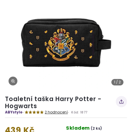
1 / 2
Toaletní taška Harry Potter -
Hogwarts
ABYstyle
2 hodnocení
Kód:
1877
Skladem
439 Kč
(2 ks)