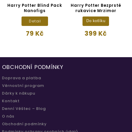
Harry Potter Blind Pack
Harry Potter Bezprsté
Nanofigs
rukavice Mrzimor
Detail
Do kotlíku
79 Kč
399 Kč
OBCHODNÍ PODMÍNKY
Doprava a platba
Věrnostní program
Dárky k nákupu
Kontakt
Denní Věštec – Blog
O nás
Obchodní podmínky
Podmínky ochrany osobních údajů