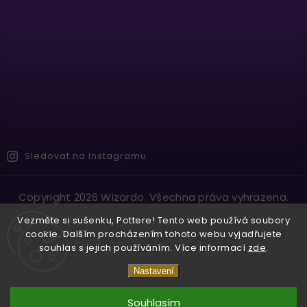
Sledovat na Instagramu
Copyright 2026
Wizardo
. Všechna práva vyhrazena.
Vytvořil
Shoptet
| Design
Shoptak.cz.
Vezměte si sušenku, Pottere! Tento web používá soubory
cookie. Dalším procházením tohoto webu vyjadřujete
souhlas s jejich používáním. Více informací
zde
.
Nastavení
Souhlasím