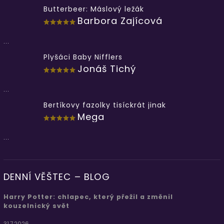
Butterbeer: Máslový ležák
Barbora Zajícová
...
Plyšáci Baby Nifflers
Jonáš Tichý
...
Bertíkovy fazolky tisíckrát jinak
Mega
...
DENNÍ VĚŠTEC – BLOG
Harry Potter: chlapec, který přežil a změnil
kouzelnický svět
31.7.2026