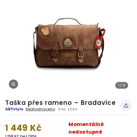
1 / 6
Taška přes rameno – Bradavice
ABYstyle
Neohodnoceno
Kód:
2084
Momentálně
1 449 Kč
nedostupné
1 198 Kč bez DPH