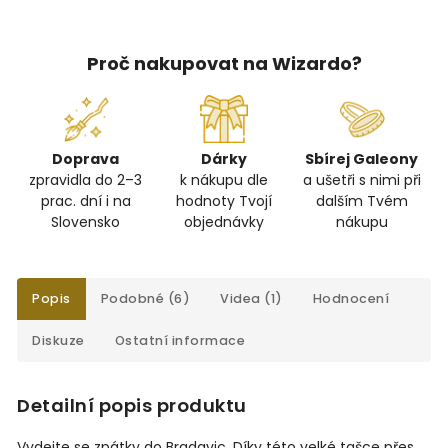
Proč nakupovat na Wizardo?
Doprava
Dárky
Sbírej Galeony
zpravidla do 2–3
k nákupu dle
a ušetři s nimi při
prac. dní i na
hodnoty Tvojí
dalším Tvém
Slovensko
objednávky
nákupu
Popis
Podobné (6)
Videa (1)
Hodnocení
Diskuze
Ostatní informace
Detailní popis produktu
Vydejte se zpátky do Bradavic. Díky této velké tašce přes