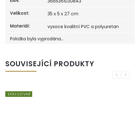
EAN
:
3665361030843
Velikost
:
35 x 5 x 27 cm
Materiál
:
vysoce kvalitní PVC a polyuretan
Položka byla vyprodána…
SOUVISEJÍCÍ PRODUKTY
Previous
Next
EXKLUZIVNĚ