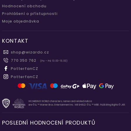
Hodnocení obchodu
Prohlášení o přístupnosti
Moje objednávka
KONTAKT
shop
@
wizardo.cz
770 350 762
(Po - Pá 10.00-16.00)
PotterfanCZ
PotterfanCZ
WIZARDING WORLD characters, names and related indicia
are © & ™ Warner Bros. Entertainment Inc. WB SHIELD: © & ™ WBEI. Publishing Rights © JKR.
POSLEDNÍ HODNOCENÍ PRODUKTŮ