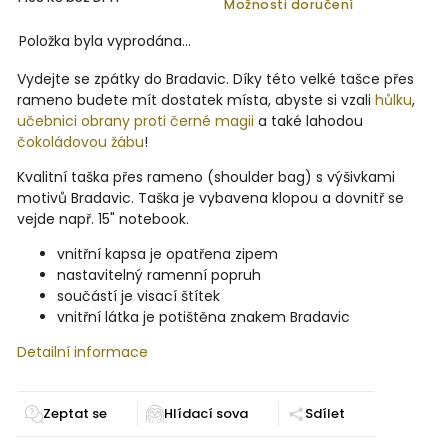
Možnosti doručení
Položka byla vyprodána…
Vydejte se zpátky do Bradavic. Díky této velké tašce přes
rameno budete mít dostatek místa, abyste si vzali
hůlku
,
učebnici obrany proti černé magii
a také lahodou
čokoládovou žábu
!
Kvalitní taška přes rameno (shoulder bag) s výšivkami
motivů Bradavic. Taška je vybavena klopou a dovnitř se
vejde např. 15" notebook.
vnitřní kapsa je opatřena zipem
nastavitelný ramenní popruh
součástí je visací štítek
vnitřní látka je potištěna znakem Bradavic
Detailní informace
Zeptat se
Sdílet