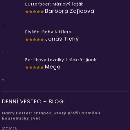
Butterbeer: Máslový ležák
Barbora Zajícová
...
Plyšáci Baby Nifflers
Jonáš Tichý
...
Bertíkovy fazolky tisíckrát jinak
Mega
...
DENNÍ VĚŠTEC – BLOG
Harry Potter: chlapec, který přežil a změnil
kouzelnický svět
31.7.2026