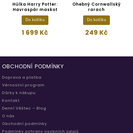
Hůlka Harry Potter:
Ohebný Cornwallský
Havraspár maskot
rarach
Do kotlíku
Do kotlíku
1 699 Kč
249 Kč
OBCHODNÍ PODMÍNKY
Doprava a platba
Věrnostní program
Dárky k nákupu
Kontakt
Denní Věštec – Blog
O nás
Obchodní podmínky
Podmínky ochrany osobních údajů