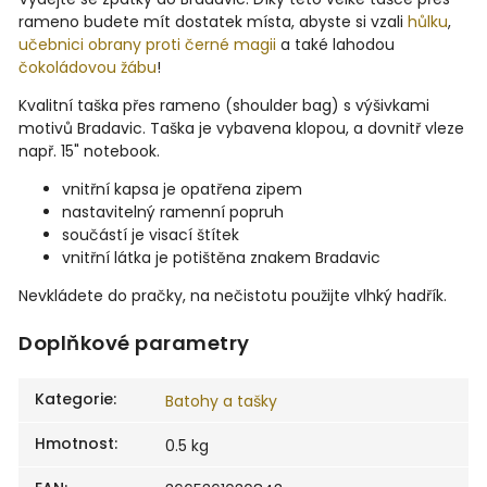
rameno budete mít dostatek místa, abyste si vzali
hůlku
,
učebnici obrany proti černé magii
a také lahodou
čokoládovou žábu
!
Kvalitní taška přes rameno (shoulder bag) s výšivkami
motivů Bradavic. Taška je vybavena klopou, a dovnitř vleze
např. 15" notebook.
vnitřní kapsa je opatřena zipem
nastavitelný ramenní popruh
součástí je visací štítek
vnitřní látka je potištěna znakem Bradavic
Nevkládete do pračky, na nečistotu použijte vlhký hadřík.
Doplňkové parametry
Kategorie
:
Batohy a tašky
Hmotnost
:
0.5 kg