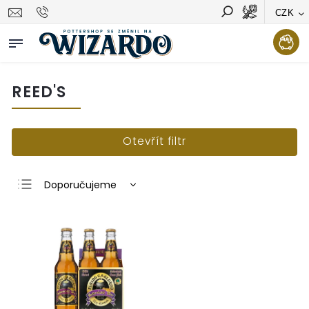
CZK
Vyhledávání
Hledat
REED'S
Otevřít filtr
Doporučujeme
Nejlevnější
Nejdražší
Nejprodávanější
Abecedně