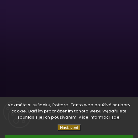
Sledovat na Instagramu
Vezměte si sušenku, Pottere! Tento web používá soubory
cookie. Dalším procházením tohoto webu vyjadřujete
souhlas s jejich používáním. Více informací
zde
.
Copyright 2026
Wizardo
. Všechna práva vyhrazena.
Nastavení
Vytvořil
Shoptet
| Design
Shoptak.cz.