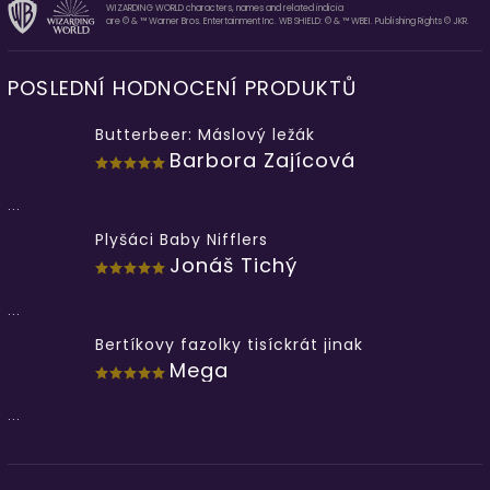
WIZARDING WORLD characters, names and related indicia
are © & ™ Warner Bros. Entertainment Inc. WB SHIELD: © & ™ WBEI. Publishing Rights © JKR.
POSLEDNÍ HODNOCENÍ PRODUKTŮ
Butterbeer: Máslový ležák
Barbora Zajícová
...
Plyšáci Baby Nifflers
Jonáš Tichý
...
Bertíkovy fazolky tisíckrát jinak
Mega
...