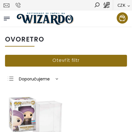
CZK
Vyhledávání
Hledat
OVORETRO
Otevřít filtr
Doporučujeme
Nejlevnější
Nejdražší
Nejprodávanější
Abecedně