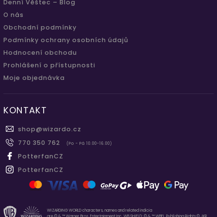
Denní Věštec – Blog
O nás
Obchodní podmínky
Podmínky ochrany osobních údajů
Hodnocení obchodu
Prohlášení o přístupnosti
Moje objednávka
KONTAKT
shop
@
wizardo.cz
770 350 762
(Po - Pá 10.00-16.00)
PotterfanCZ
PotterfanCZ
WIZARDING WORLD characters, names and related indicia
are © & ™ Warner Bros. Entertainment Inc. WB SHIELD: © & ™ WBEI. Publishing Rights © JKR.