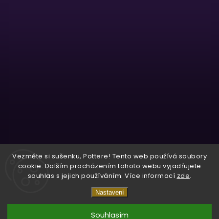
Sledovat na Instagramu
Vezměte si sušenku, Pottere! Tento web používá soubory
cookie. Dalším procházením tohoto webu vyjadřujete
souhlas s jejich používáním. Více informací
zde
.
Copyright 2026
Wizardo
. Všechna práva vyhrazena.
Nastavení
Vytvořil
Shoptet
| Design
Shoptak.cz.
Souhlasím