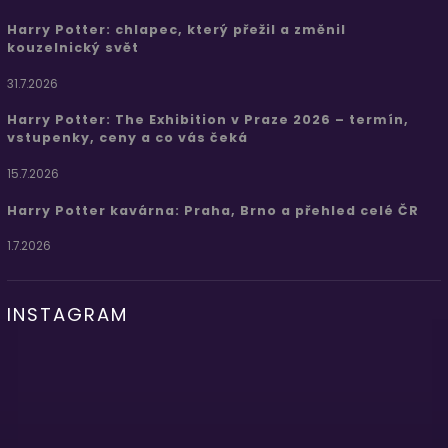
Harry Potter: chlapec, který přežil a změnil
kouzelnický svět
31.7.2026
Harry Potter: The Exhibition v Praze 2026 – termín,
vstupenky, ceny a co vás čeká
15.7.2026
Harry Potter kavárna: Praha, Brno a přehled celé ČR
1.7.2026
INSTAGRAM