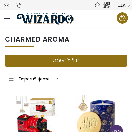
CZK
Vyhledávání
Hledat
CHARMED AROMA
Otevřít filtr
Doporučujeme
Nejlevnější
Nejdražší
Nejprodávanější
Abecedně
–15 %