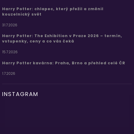
Harry Potter: chlapec, který přežil a změnil
kouzelnický svět
31.7.2026
Harry Potter: The Exhibition v Praze 2026 – termín,
vstupenky, ceny a co vás čeká
15.7.2026
Harry Potter kavárna: Praha, Brno a přehled celé ČR
1.7.2026
INSTAGRAM