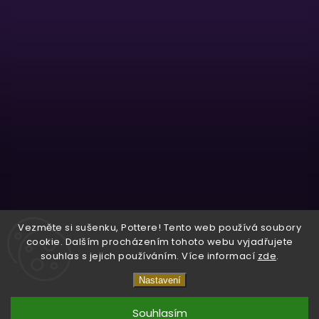
Sledovat na Instagramu
Vezměte si sušenku, Pottere! Tento web používá soubory
cookie. Dalším procházením tohoto webu vyjadřujete
souhlas s jejich používáním. Více informací
zde
.
Copyright 2026
Wizardo
. Všechna práva vyhrazena.
Nastavení
Vytvořil
Shoptet
| Design
Shoptak.cz.
Souhlasím