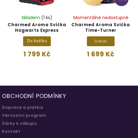
Skladem
(1 ks)
Momentálně nedostupné
Charmed Aroma Svíčka
Charmed Aroma Svíčka
Hogwarts Express
Time-Turner
Detail
Do kotlíku
1 799 Kč
1 699 Kč
OBCHODNÍ PODMÍNKY
Doprava a platba
Věrnostní program
Dárky k nákupu
Kontakt