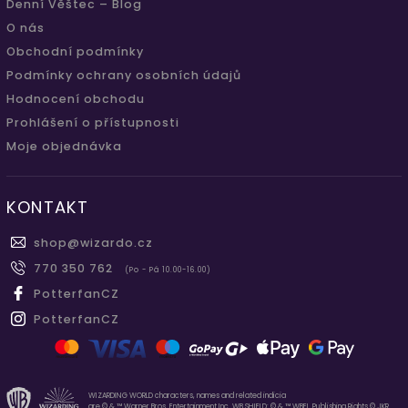
Denní Věštec – Blog
O nás
Obchodní podmínky
Podmínky ochrany osobních údajů
Hodnocení obchodu
Prohlášení o přístupnosti
Moje objednávka
KONTAKT
shop
@
wizardo.cz
770 350 762
(Po - Pá 10.00-16.00)
PotterfanCZ
PotterfanCZ
WIZARDING WORLD characters, names and related indicia
are © & ™ Warner Bros. Entertainment Inc. WB SHIELD: © & ™ WBEI. Publishing Rights © JKR.