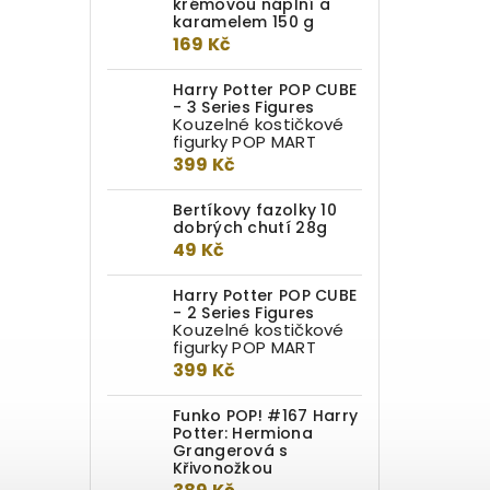
krémovou náplní a
karamelem 150 g
169 Kč
Harry Potter POP CUBE
- 3 Series Figures
Kouzelné kostičkové
figurky POP MART
399 Kč
Bertíkovy fazolky 10
dobrých chutí 28g
49 Kč
Harry Potter POP CUBE
- 2 Series Figures
Kouzelné kostičkové
figurky POP MART
399 Kč
Funko POP! #167 Harry
Potter: Hermiona
Grangerová s
Křivonožkou