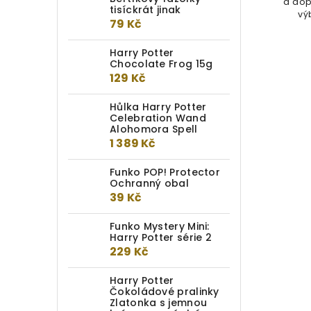
a dop
tisíckrát jinak
vý
79 Kč
Harry Potter
Chocolate Frog 15g
129 Kč
Hůlka Harry Potter
Celebration Wand
Alohomora Spell
1 389 Kč
Funko POP! Protector
Ochranný obal
39 Kč
Funko Mystery Mini:
Harry Potter série 2
229 Kč
Harry Potter
Čokoládové pralinky
Zlatonka s jemnou