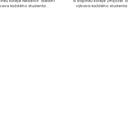
lňků koleje Nebelvír. Ideální
a doplňků koleje Zmijozel. I
bava každého studenta...
výbava každého studenta v