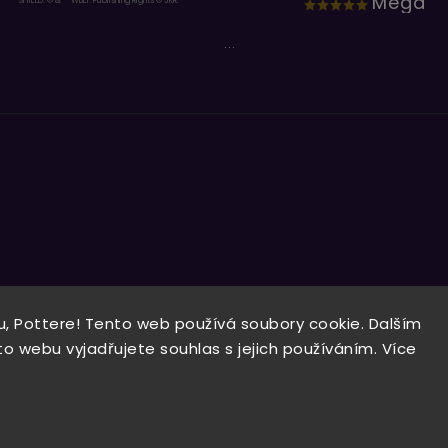
Mega
SHIELD: © & ™ WBEI. Publishing Rights © JKR.
...
, Pottere! Tento web používá soubory cookie. Dalším
Copyright 2026
Wizardo
. Všechna práva vyhrazena.
 webu vyjadřujete souhlas s jejich používáním. Více
Vytvořil
Shoptet
| Design
Shoptak.cz.