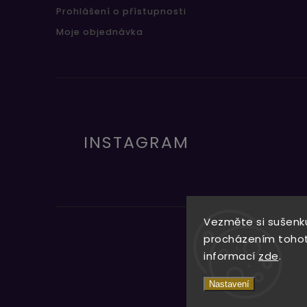
Prohlášení o přístupnosti
Moje objednávka
INSTAGRAM
Vezměte si sušenku
procházením tohoto
informací
zde
.
Nastavení