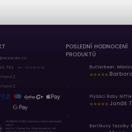
KT
POSLEDNÍ HODNOCENÍ
PRODUKTŮ
@
wizardo.cz
50 762
(Po - Pá 10.00-16.00)
erfanCZ
...
erfanCZ
Plyšáci Baby Niffle
Jonáš T
...
WIZARDING WORLD characters, names and related
indicia
are © & ™ Warner Bros. Entertainment Inc. WB