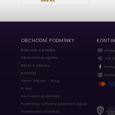
389 Kč
OBCHODNÍ PODMÍNKY
KONTA
Doprava a platba
shop
Věrnostní program
770 3
Dárky k nákupu
Pott
Kontakt
Pott
Denní Věštec – Blog
O nás
Obchodní podmínky
Podmínky ochrany osobních údajů
Hodnocení obchodu