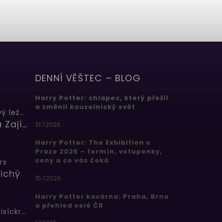
DENNÍ VĚŠTEC – BLOG
Harry Potter: chlapec, který přežil
a změnil kouzelnický svět
Butterbeer: Máslový ležák
Barbora Zajícová
31.7.2026
Harry Potter: The Exhibition v
Praze 2026 – termín, vstupenky,
ceny a co vás čeká
rs
ichý
15.7.2026
Harry Potter kavárna: Praha, Brno
a přehled celé ČR
Bertíkovy fazolky tisíckrát jinak