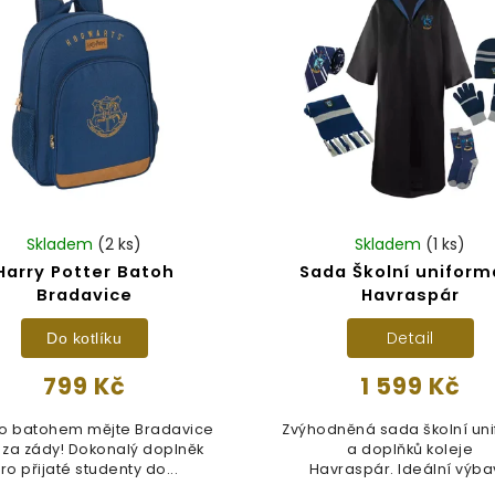
Skladem
(2 ks)
Skladem
(1 ks)
Harry Potter Batoh
Sada Školní uniform
Bradavice
Havraspár
Detail
Do kotlíku
799 Kč
1 599 Kč
to batohem mějte Bradavice
Zvýhodněná sada školní un
 za zády! Dokonalý doplněk
a doplňků koleje
ro přijaté studenty do...
Havraspár. Ideální výb
každého studenta...