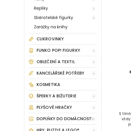
Repliky
Sběratelské figurky
Zarážky na knihy
CUKROVINKY
FUNKO POP! FIGURKY
OBLEČENÍ A TEXTIL
KANCELÁŘSKÉ POTŘEBY
KOSMETIKA
ŠPERKY A BIŽUTERIE
PLYŠOVÉ HRAČKY
S tím
DOPLŇKY DO DOMÁCNOSTI
vždy
p
HRY, PUZZLE A LEGO®