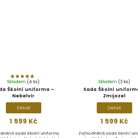
Skladem
(4 ks)
Skladem
(3 ks)
da Školní uniforma –
Sada Školní uniform
Nebelvír
Zmijozel
Detail
Detail
1 599 Kč
1 599 Kč
dněná sada školní uniformy
Zvýhodněná sada školní un