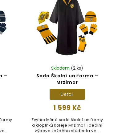
Skladem
(2 ks)
a –
Sada Školní uniforma –
Mrzimor
Detail
1 599 Kč
iformy
Zvýhodněná sada školní uniformy
a doplňků koleje Mrzimor. Ideální
ava
výbava každého studenta ve...