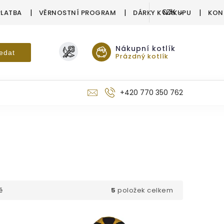
PLATBA
VĚRNOSTNÍ PROGRAM
DÁRKY K NÁKUPU
KON
CZK
Nákupní kotlík
edat
Prázdný kotlík
+420 770 350 762
5
položek celkem
ě