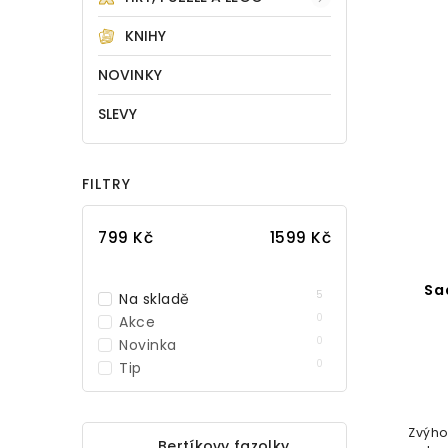
KNIHY
NOVINKY
SLEVY
FILTRY
799
Kč
1599
Kč
Sa
5
Na skladě
0
Akce
0
Novinka
0
Tip
Zvýho
Bertíkovy fazolky