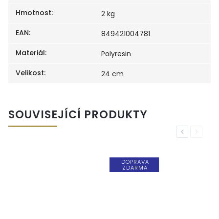
Hmotnost
:
2 kg
EAN
:
849421004781
Materiál
:
Polyresin
Velikost
:
24 cm
SOUVISEJÍCÍ PRODUKTY
Previous
Next
DOPRAVA
ZDARMA