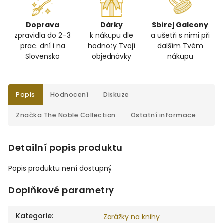
Doprava
Dárky
Sbírej Galeony
zpravidla do 2–3
k nákupu dle
a ušetři s nimi při
prac. dní i na
hodnoty Tvojí
dalším Tvém
Slovensko
objednávky
nákupu
Popis
Hodnocení
Diskuze
Značka
The Noble Collection
Ostatní informace
Detailní popis produktu
Popis produktu není dostupný
Doplňkové parametry
Kategorie
:
Zarážky na knihy