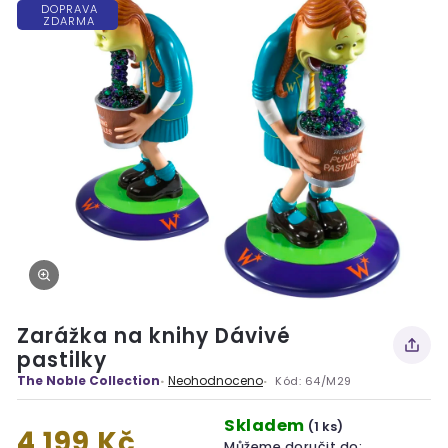
DOPRAVA
ZDARMA
Zarážka na knihy Dávivé
pastilky
The Noble Collection
Neohodnoceno
Kód:
64/M29
Skladem
(1 ks)
4 199 Kč
Můžeme doručit do: