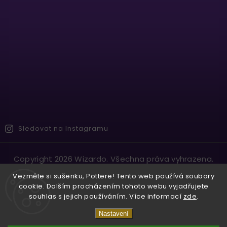
Sledovat na Instagramu
Copyright 2026
Wizardo
. Všechna práva vyhrazena.
Vytvořil
Shoptet
| Design
Shoptak.cz.
Vezměte si sušenku, Pottere! Tento web používá soubory
cookie. Dalším procházením tohoto webu vyjadřujete
souhlas s jejich používáním. Více informací
zde
.
Nastavení