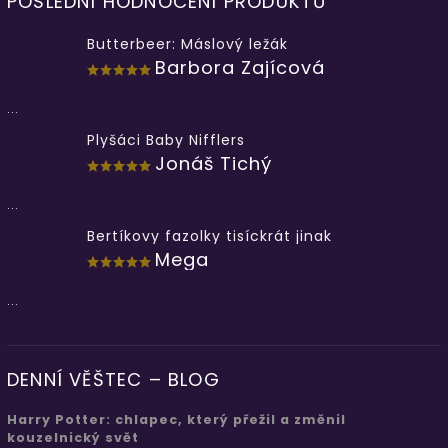
POSLEDNÍ HODNOCENÍ PRODUKTŮ
Butterbeer: Máslový ležák
Barbora Zajícová
...
Plyšáci Baby Nifflers
Jonáš Tichý
...
Bertíkovy fazolky tisíckrát jinak
Mega
...
DENNÍ VĚŠTEC – BLOG
Harry Potter: chlapec, který přežil a změnil
kouzelnický svět