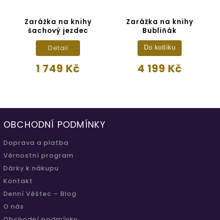
Zarážka na knihy
Zarážka na knihy
šachový jezdec
Bubliňák
Detail
Do kotlíku
1 749 Kč
4 199 Kč
OBCHODNÍ PODMÍNKY
Doprava a platba
Věrnostní program
Dárky k nákupu
Kontakt
Denní Věštec – Blog
O nás
Obchodní podmínky