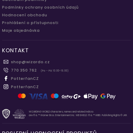
Podmínky ochrany osobních údajů
Hodnocení obchodu
Prohlášení o přístupnosti
Moje objednávka
KONTAKT
shop
@
wizardo.cz
770 350 762
(Po - Pá 10.00-16.00)
PotterfanCZ
PotterfanCZ
WIZARDING WORLD characters, names and related indicia
are © & ™ Warner Bros. Entertainment Inc. WB SHIELD: © & ™ WBEI. Publishing Rights © JKR.