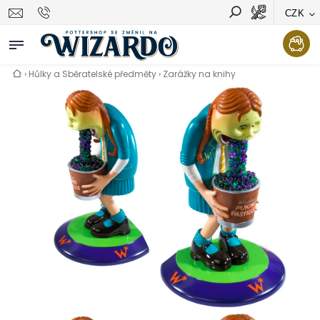
CZK
Vyhledávání
Hledat
›
Hůlky a Sběratelské předměty
›
Zarážky na knihy