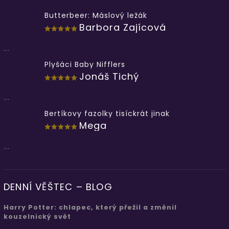
Butterbeer: Máslový ležák
Barbora Zajícová
...
Plyšáci Baby Nifflers
Jonáš Tichý
...
Bertíkovy fazolky tisíckrát jinak
Mega
...
DENNÍ VĚŠTEC – BLOG
Harry Potter: chlapec, který přežil a změnil
kouzelnický svět