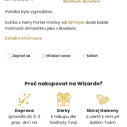
Možnosti doručení
Položka byla vyprodána…
Svíčka s Harry Potter motivy od
ABYstyle
dodá každé
místnosti atmosféru jako z Bradavic.
Detailní informace
Zeptat se
Sdílet
Proč nakupovat na Wizardo?
Doprava
Dárky
Sbírej Galeony
zpravidla do 2–3
k nákupu dle
a ušetři s nimi při
prac. dní i na
hodnoty Tvojí
dalším Tvém