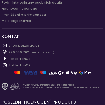
Podmínky ochrany osobních údajů
Hodnocení obchodu
Prohlášení o přístupnosti
Moje objednávka
KONTAKT
shop
@
wizardo.cz
770 350 762
(Po - Pá 10.00-16.00)
PotterfanCZ
PotterfanCZ
WIZARDING WORLD characters, names and related indicia
are © & ™ Warner Bros. Entertainment Inc. WB SHIELD: © & ™ WBEI. Publishing Rights © JKR.
POSLEDNÍ HODNOCENÍ PRODUKTŮ