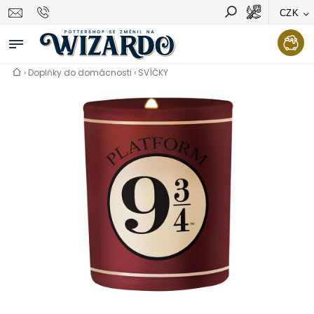
CZK
Vyhledávání
Hledat
›
Doplňky do domácnosti
›
SVÍČKY