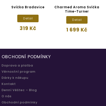
Svíčka Bradavice
Charmed Aroma Svíčka
S
Time-Turner
Detail
Detail
319 Kč
1 699 Kč
OBCHODNÍ PODMÍNKY
Doprava a platba
Věrnostní program
Dárky k nákupu
Kontakt
Denní Věštec – Blog
O nás
Obchodní podmínky