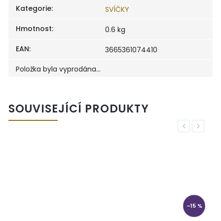
Kategorie
:
SVÍČKY
Hmotnost
:
0.6 kg
EAN
:
3665361074410
Položka byla vyprodána…
SOUVISEJÍCÍ PRODUKTY
Previous
Next
–15 %