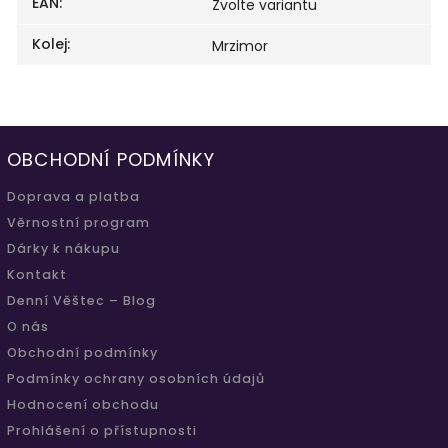
EAN
:
Zvolte variantu
Kolej
:
Mrzimor
OBCHODNÍ PODMÍNKY
Doprava a platba
Věrnostní program
Dárky k nákupu
Kontakt
Denní Věštec – Blog
O nás
Obchodní podmínky
Podmínky ochrany osobních údajů
Hodnocení obchodu
Prohlášení o přístupnosti