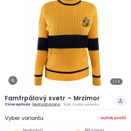
1 / 4
Famfrpálový svetr – Mrzimor
Cinereplicas
Neohodnoceno
Kód:
Zvolte variantu
Vyber variantu
↓ nutné zvolit
Nebelvír,
Mrzimor,