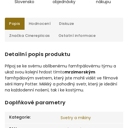
Slovensko
objednávky
nákupu
Popis
Hodnocení
Diskuze
Značka
Cinereplicas
Ostatní informace
Detailní popis produktu
Připoj se ke svému oblíbenému famfrpálovému týmu a
ukaž svou kolejní hrdost tímto
mrzimorským
famfrpálovým svetrem, který jste mohli vidět ve filmové
sérii Harry Potter. Měkký a pohodlný svetr, který je ideální
na každodenní nošení, tak i ke kostýmu.
Doplňkové parametry
Kategorie
:
Svetry a mikiny