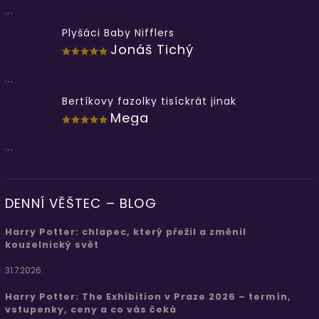
...
Plyšáci Baby Nifflers
Jonáš Tichý
...
Bertíkovy fazolky tisíckrát jinak
Mega
...
DENNÍ VĚŠTEC – BLOG
Harry Potter: chlapec, který přežil a změnil
kouzelnický svět
31.7.2026
Harry Potter: The Exhibition v Praze 2026 – termín,
vstupenky, ceny a co vás čeká