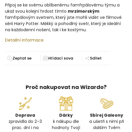
Připoj se ke svému oblíbenému famfrpálovému týmu a
ukaž svou kolejní hrdost tímto
mrzimorským
famfrpálovým svetrem, který jste mohli vidět ve filmové
sérii Harry Potter. Měkký a pohodlný svetr, který je ideální
na každodenní nošení, tak i ke kostýmu.
Detailní informace
Zeptat se
Sdílet
Proč nakupovat na Wizardo?
Doprava
Dárky
Sbírej Galeony
zpravidla do 2–3
k nákupu dle
a ušetři s nimi při
prac. dní i na
hodnoty Tvojí
dalším Tvém