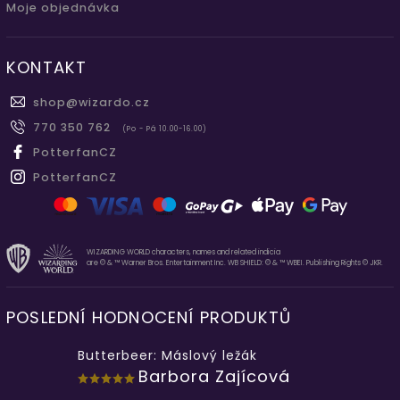
Moje objednávka
KONTAKT
shop
@
wizardo.cz
770 350 762
(Po - Pá 10.00-16.00)
PotterfanCZ
PotterfanCZ
WIZARDING WORLD characters, names and related indicia
are © & ™ Warner Bros. Entertainment Inc. WB SHIELD: © & ™ WBEI. Publishing Rights © JKR.
POSLEDNÍ HODNOCENÍ PRODUKTŮ
Butterbeer: Máslový ležák
Barbora Zajícová