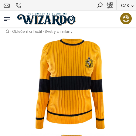
CZK
Vyhledávání
Hledat
›
Oblečení a Textil
›
Svetry a mikiny