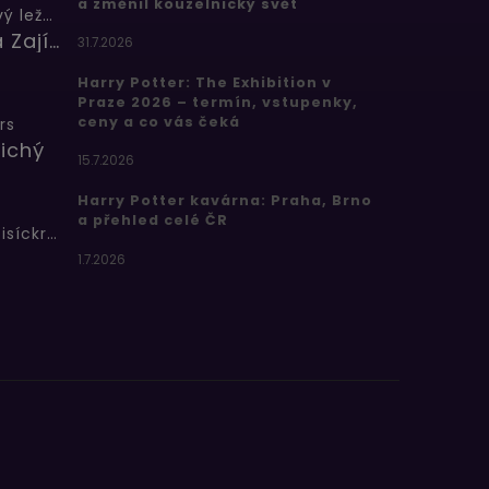
a změnil kouzelnický svět
Butterbeer: Máslový ležák
Barbora Zajícová
31.7.2026
Harry Potter: The Exhibition v
Praze 2026 – termín, vstupenky,
ceny a co vás čeká
rs
ichý
15.7.2026
Harry Potter kavárna: Praha, Brno
a přehled celé ČR
Bertíkovy fazolky tisíckrát jinak
1.7.2026