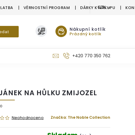
PLATBA
VĚRNOSTNÍ PROGRAM
DÁRKY K NÁKUPU
KON
CZK
Nákupní kotlík
edat
Prázdný kotlík
+420 770 350 762
JÁNEK NA HŮLKU ZMIJOZEL
10
Značka:
The Noble Collection
Neohodnoceno