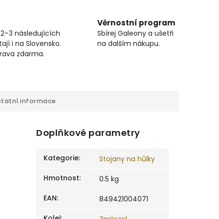
Věrnostní program
 2–3 následujících
Sbírej Galeony a ušetři
ají i na Slovensko.
na dalším nákupu.
prava zdarma.
tatní informace
Doplňkové parametry
Kategorie
:
Stojany na hůlky
Hmotnost
:
0.5 kg
EAN
:
849421004071
Kolej
: