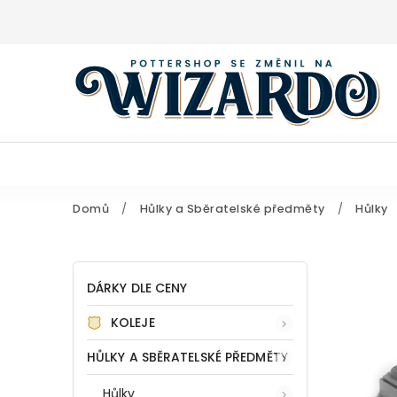
Domů
/
Hůlky a Sběratelské předměty
/
Hůlky
DÁRKY DLE CENY
KOLEJE
HŮLKY A SBĚRATELSKÉ PŘEDMĚTY
Hůlky