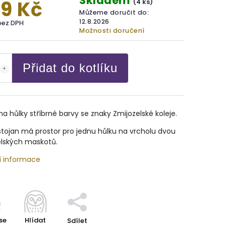
Skladem
9 Kč
(4 ks)
Můžeme doručit do:
12.8.2026
bez DPH
Možnosti doručení
Přidat do kotlíku
na hůlky stříbrné barvy se znaky Zmijozelské koleje.
tojan má prostor pro jednu hůlku na vrcholu dvou
elských maskotů.
í informace
se
Hlídat
Sdílet