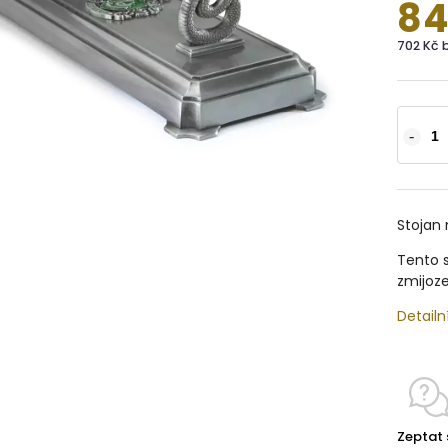
84
702 Kč 
Stojan 
Tento s
zmijoz
Detailn
Zeptat 