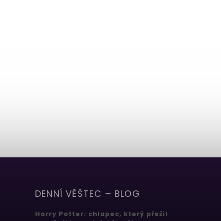
DENNÍ VĚŠTEC – BLOG
Harry Potter: chlapec, který přežil