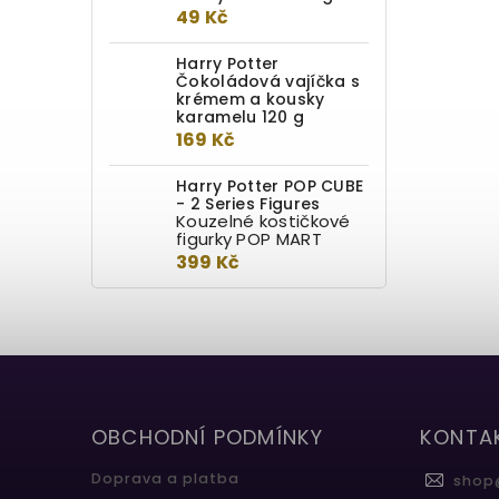
49 Kč
Harry Potter
Čokoládová vajíčka s
krémem a kousky
karamelu 120 g
169 Kč
Harry Potter POP CUBE
- 2 Series Figures
Kouzelné kostičkové
figurky POP MART
399 Kč
OBCHODNÍ PODMÍNKY
KONTA
Doprava a platba
shop