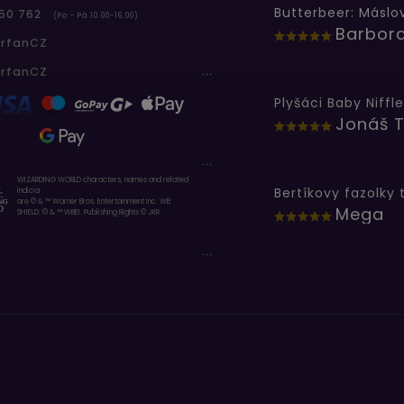
50 762
(Po - Pá 10.00-16.00)
erfanCZ
...
erfanCZ
Plyšáci Baby Niffle
Jonáš T
...
WIZARDING WORLD characters, names and related
indicia
are © & ™ Warner Bros. Entertainment Inc. WB
Mega
SHIELD: © & ™ WBEI. Publishing Rights © JKR.
...