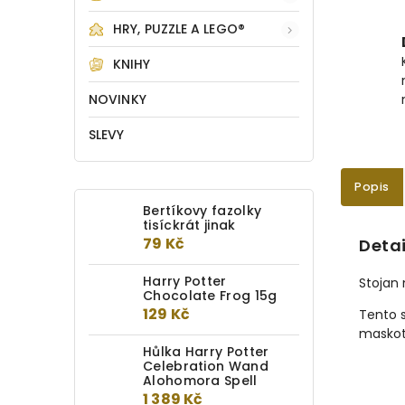
HRY, PUZZLE A LEGO®
KNIHY
NOVINKY
SLEVY
Popis
Bertíkovy fazolky
tisíckrát jinak
79 Kč
Detai
Harry Potter
Stojan 
Chocolate Frog 15g
129 Kč
Tento s
maskot
Hůlka Harry Potter
Celebration Wand
Alohomora Spell
1 389 Kč