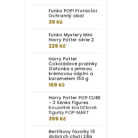
Funko POP! Protector
Ochranný obal
39 Kč
Funko Mystery Mini:
Harry Potter série 2
229 Kč
Harry Potter
Čokoládové pralinky
Zlatonka s jemnou
krémovou náplní a
karamelem 150 g
169 Kč
Harry Potter POP CUBE
- 3 Series Figures
Kouzelné kostičkové
figurky POP MART
399 Kč
Bertíkovy fazolky 10
dobrých chutí 28g