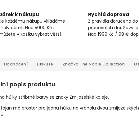
Dárek k nákupu
Rychlá doprava
Ke každému nákupu vkládáme
Z pravidla doručena do
malý dárek. Nad 5000 Kč si
pracovních dní. Sovy lét
můžete v košíku vybrat větší.
Nad 1999 Kč / 99 € do
Hodnocení
Diskuze
Značka
The Noble Collection
Os
lní popis produktu
na hůlky stříbrné barvy se znaky Zmijozelské koleje.
tojan má prostor pro jednu hůlku na vrcholu dvou zmijozelských
ů.