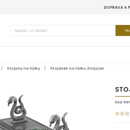
DOPRAVA A 
Vyhledávání
Hl
/
Stojany na hůlky
/
Stojánek na hůlku Zmijozel
STO
Kód:
66