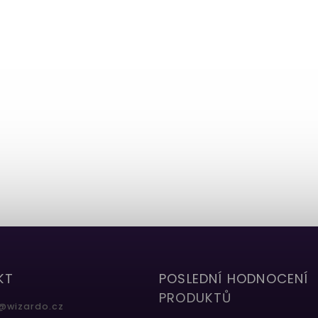
KT
POSLEDNÍ HODNOCENÍ
PRODUKTŮ
@
wizardo.cz