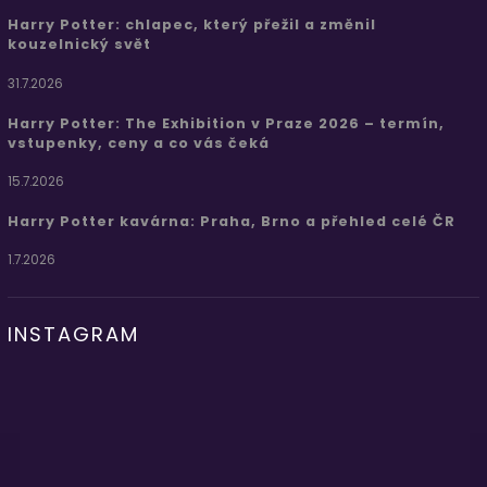
Harry Potter: chlapec, který přežil a změnil
kouzelnický svět
31.7.2026
Harry Potter: The Exhibition v Praze 2026 – termín,
vstupenky, ceny a co vás čeká
15.7.2026
Harry Potter kavárna: Praha, Brno a přehled celé ČR
1.7.2026
INSTAGRAM