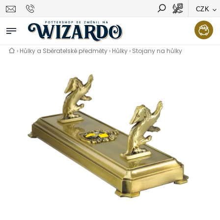
CZK
Vyhledávání
Hledat
›
Hůlky a Sběratelské předměty
›
Hůlky
›
Stojany na hůlky