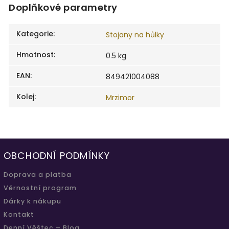
Doplňkové parametry
Kategorie
:
Stojany na hůlky
Hmotnost
:
0.5 kg
EAN
:
849421004088
Kolej
:
Mrzimor
OBCHODNÍ PODMÍNKY
Doprava a platba
Věrnostní program
Dárky k nákupu
Kontakt
Denní Věštec – Blog