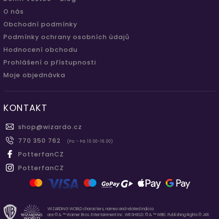
O nás
Obchodní podmínky
Podmínky ochrany osobních údajů
Hodnocení obchodu
Prohlášení o přístupnosti
Moje objednávka
KONTAKT
shop
@
wizardo.cz
770 350 762
(Po - Pá 10.00-16.00)
PotterfanCZ
PotterfanCZ
WIZARDING WORLD characters, names and related indicia
are © & ™ Warner Bros. Entertainment Inc. WB SHIELD: © & ™ WBEI. Publishing Rights © JKR.