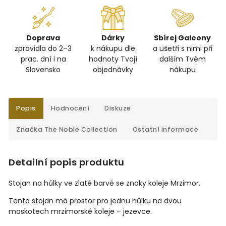
Doprava
Dárky
Sbírej Galeony
zpravidla do 2–3
k nákupu dle
a ušetři s nimi při
prac. dní i na
hodnoty Tvojí
dalším Tvém
Slovensko
objednávky
nákupu
Popis
Hodnocení
Diskuze
Značka
The Noble Collection
Ostatní informace
Detailní popis produktu
Stojan na hůlky ve zlaté barvě se znaky koleje Mrzimor.
Tento stojan má prostor pro jednu hůlku na dvou
maskotech mrzimorské koleje – jezevce.