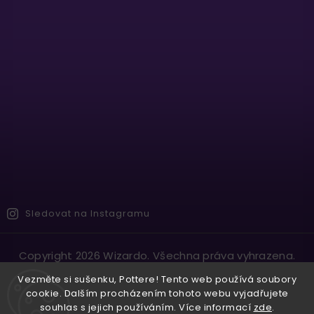
Sledovat na Instagramu
Copyright 2026
Wizardo
. Všechna práva vyhrazena.
Vytvořil
Shoptet
| Design
Shoptak.cz.
Vezměte si sušenku, Pottere! Tento web používá soubory
cookie. Dalším procházením tohoto webu vyjadřujete
souhlas s jejich používáním. Více informací
zde
.