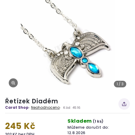
1 / 3
Řetízek Diadém
Carat Shop
Neohodnoceno
Kód:
4516
Skladem
(1 ks)
245 Kč
Můžeme doručit do:
12.8.2026
202 Kč bez DPH