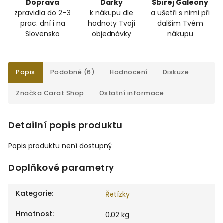
Doprava
Dárky
Sbírej Galeony
zpravidla do 2–3
k nákupu dle
a ušetři s nimi při
prac. dní i na
hodnoty Tvojí
dalším Tvém
Slovensko
objednávky
nákupu
Popis
Podobné (6)
Hodnocení
Diskuze
Značka
Carat Shop
Ostatní informace
Detailní popis produktu
Popis produktu není dostupný
Doplňkové parametry
Kategorie
:
Řetízky
Hmotnost
:
0.02 kg