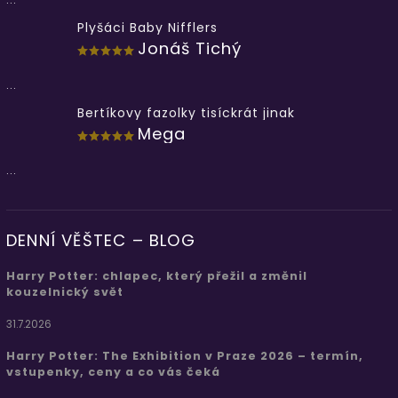
Plyšáci Baby Nifflers
Jonáš Tichý
...
Bertíkovy fazolky tisíckrát jinak
Mega
...
DENNÍ VĚŠTEC – BLOG
Harry Potter: chlapec, který přežil a změnil
kouzelnický svět
31.7.2026
Harry Potter: The Exhibition v Praze 2026 – termín,
vstupenky, ceny a co vás čeká