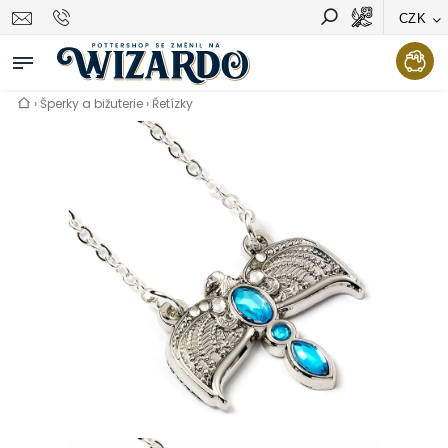
CZK
Vyhledávání
Hledat
›
Šperky a bižuterie
›
Řetízky