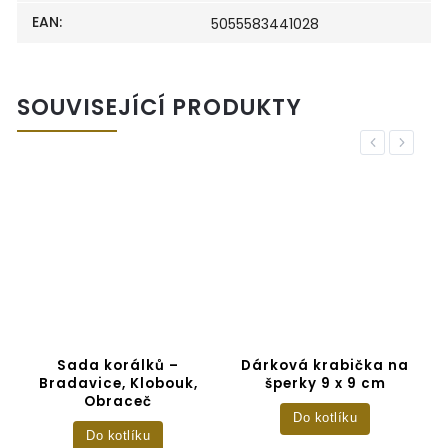
EAN
:
5055583441028
SOUVISEJÍCÍ PRODUKTY
Previous
Next
i
Sada korálků –
Dárková krabička na
Bradavice, Klobouk,
šperky 9 x 9 cm
Obraceč
Do kotlíku
Do kotlíku