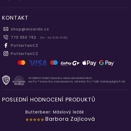
KONTAKT
shop
@
wizardo.cz
770 350 762
(Po - Pá 10.00-16.00)
PotterfanCZ
PotterfanCZ
WIZARDING WORLD characters, names and related indicia
are © & ™ Warner Bros. Entertainment Inc. WB SHIELD: © & ™ WBEI. Publishing Rights © JKR.
POSLEDNÍ HODNOCENÍ PRODUKTŮ
Butterbeer: Máslový ležák
Barbora Zajícová
...