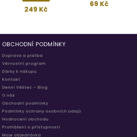
69 Kč
249 Kč
OBCHODNÍ PODMÍNKY
Doprava a platba
Věrnostní program
Dárky k nákupu
Kontakt
Denní Věštec – Blog
O nás
Obchodní podmínky
Podmínky ochrany osobních údajů
Hodnocení obchodu
Prohlášení o přístupnosti
Moje objednávka