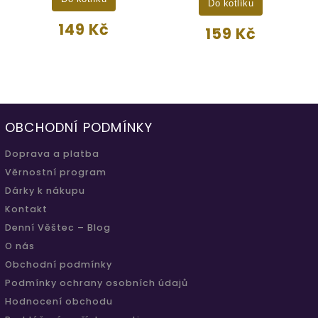
Do kotlíku
149 Kč
159 Kč
OBCHODNÍ PODMÍNKY
Doprava a platba
Věrnostní program
Dárky k nákupu
Kontakt
Denní Věštec – Blog
O nás
Obchodní podmínky
Podmínky ochrany osobních údajů
Hodnocení obchodu