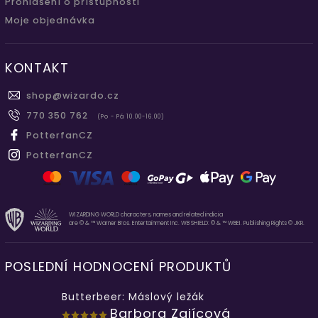
Prohlášení o přístupnosti
Moje objednávka
KONTAKT
shop
@
wizardo.cz
770 350 762
(Po - Pá 10.00-16.00)
PotterfanCZ
PotterfanCZ
WIZARDING WORLD characters, names and related indicia
are © & ™ Warner Bros. Entertainment Inc. WB SHIELD: © & ™ WBEI. Publishing Rights © JKR.
POSLEDNÍ HODNOCENÍ PRODUKTŮ
Butterbeer: Máslový ležák
Barbora Zajícová