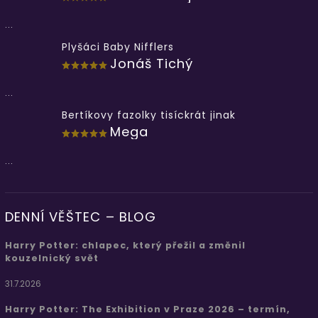
...
Plyšáci Baby Nifflers
Jonáš Tichý
...
Bertíkovy fazolky tisíckrát jinak
Mega
...
DENNÍ VĚŠTEC – BLOG
Harry Potter: chlapec, který přežil a změnil
kouzelnický svět
31.7.2026
Harry Potter: The Exhibition v Praze 2026 – termín,