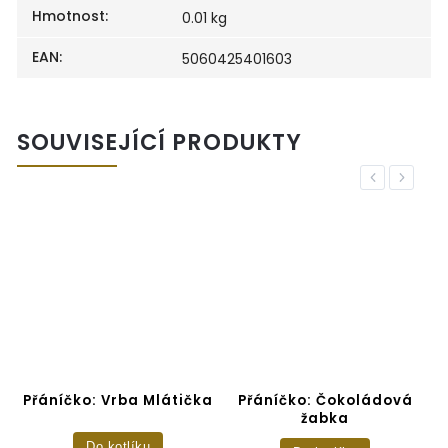
Hmotnost
:
0.01 kg
EAN
:
5060425401603
SOUVISEJÍCÍ PRODUKTY
Previous
Next
vy
Přáníčko: Vrba Mlátička
Přáníčko: Čokoládová
D
žabka
Do kotlíku