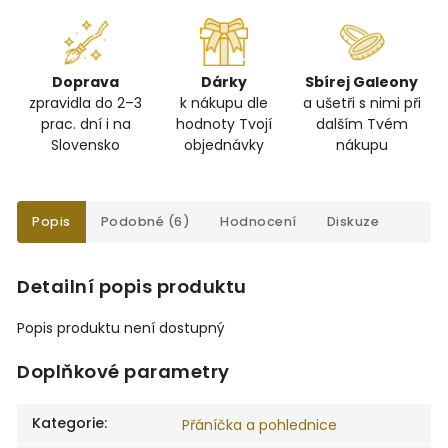
Doprava
Dárky
Sbírej Galeony
zpravidla do 2–3
k nákupu dle
a ušetři s nimi při
prac. dní i na
hodnoty Tvojí
dalším Tvém
Slovensko
objednávky
nákupu
Popis
Podobné (6)
Hodnocení
Diskuze
Detailní popis produktu
Popis produktu není dostupný
Doplňkové parametry
Kategorie
:
Přáníčka a pohlednice