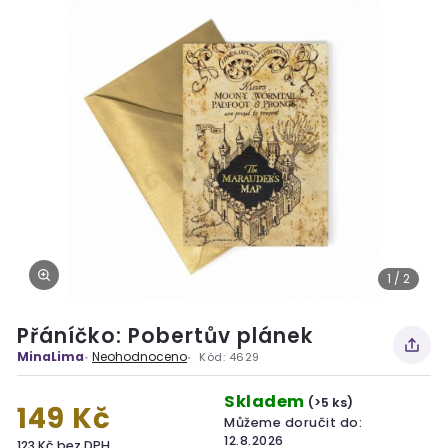
1 / 2
Přáníčko: Pobertův plánek
MinaLima
Neohodnoceno
Kód:
4629
Skladem
(>5 ks)
149 Kč
Můžeme doručit do:
12.8.2026
123 Kč bez DPH