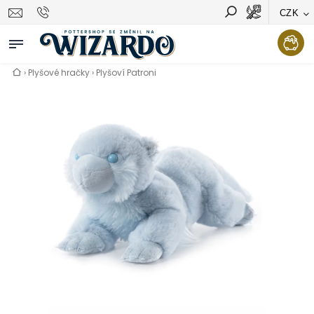
CZK
Vyhledávání
Hledat
›
Plyšové hračky
›
Plyšoví Patroni