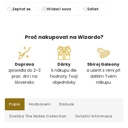
Zeptat se
Sdílet
Proč nakupovat na Wizardo?
Doprava
Dárky
Sbírej Galeony
zpravidla do 2–3
k nákupu dle
a ušetři s nimi při
prac. dní i na
hodnoty Tvojí
dalším Tvém
Slovensko
objednávky
nákupu
Popis
Hodnocení
Diskuze
Značka
The Noble Collection
Ostatní informace