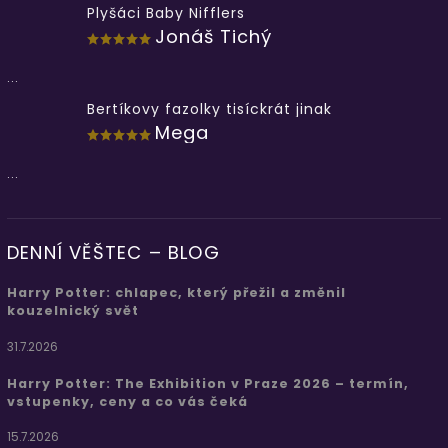
Plyšáci Baby Nifflers
Jonáš Tichý
...
Bertíkovy fazolky tisíckrát jinak
Mega
...
DENNÍ VĚŠTEC – BLOG
Harry Potter: chlapec, který přežil a změnil
kouzelnický svět
31.7.2026
Harry Potter: The Exhibition v Praze 2026 – termín,
vstupenky, ceny a co vás čeká
15.7.2026