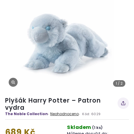
1 / 2
Plyšák Harry Potter – Patron
vydra
The Noble Collection
Neohodnoceno
Kód:
6029
Skladem
(1 ks)
689 Kč
Můžeme doručit do: