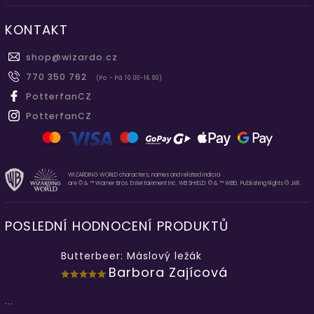
KONTAKT
shop
@
wizardo.cz
770 350 762
(Po - Pá 10.00-16.00)
PotterfanCZ
PotterfanCZ
WIZARDING WORLD characters, names and related indicia
are © & ™ Warner Bros. Entertainment Inc. WB SHIELD: © & ™ WBEI. Publishing Rights © JKR.
POSLEDNÍ HODNOCENÍ PRODUKTŮ
Butterbeer: Máslový ležák
Barbora Zajícová
...