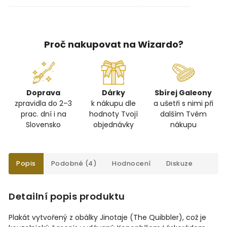
Proč nakupovat na Wizardo?
Doprava
Dárky
Sbírej Galeony
zpravidla do 2–3
k nákupu dle
a ušetři s nimi při
prac. dní i na
hodnoty Tvojí
dalším Tvém
Slovensko
objednávky
nákupu
Popis
Podobné (4)
Hodnocení
Diskuze
Detailní popis produktu
Plakát vytvořený z obálky Jinotaje (The Quibbler), což je