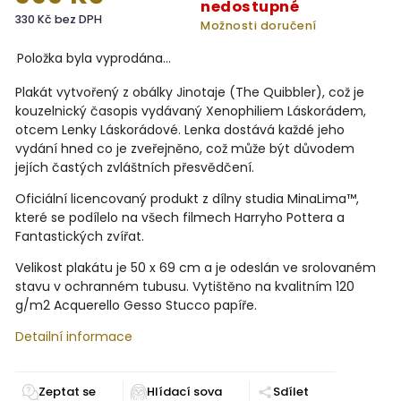
nedostupné
330 Kč bez DPH
Možnosti doručení
Položka byla vyprodána…
Plakát vytvořený z obálky Jinotaje (The Quibbler), což je
kouzelnický časopis vydávaný Xenophiliem Láskorádem,
otcem Lenky Láskorádové. Lenka dostává každé jeho
vydání hned co je zveřejněno, což může být důvodem
jejích častých zvláštních přesvědčení.
Oficiální licencovaný produkt z dílny studia MinaLima™,
které se podílelo na všech filmech Harryho Pottera a
Fantastických zvířat.
Velikost plakátu je 50 x 69 cm a je odeslán ve srolovaném
stavu v ochranném tubusu. Vytištěno na kvalitním 120
g/m2 Acquerello Gesso Stucco papíře.
Detailní informace
Zeptat se
Sdílet