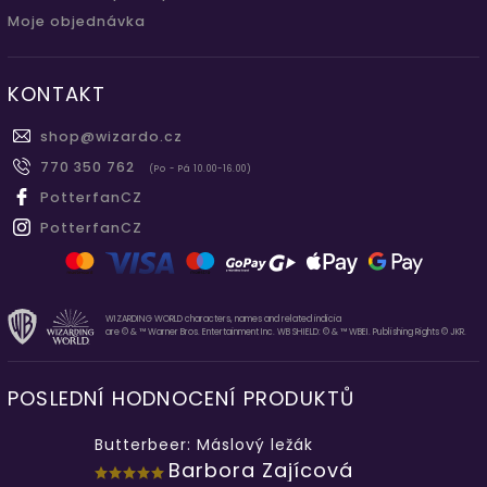
Moje objednávka
KONTAKT
shop
@
wizardo.cz
770 350 762
(Po - Pá 10.00-16.00)
PotterfanCZ
PotterfanCZ
WIZARDING WORLD characters, names and related indicia
are © & ™ Warner Bros. Entertainment Inc. WB SHIELD: © & ™ WBEI. Publishing Rights © JKR.
POSLEDNÍ HODNOCENÍ PRODUKTŮ
Butterbeer: Máslový ležák
Barbora Zajícová