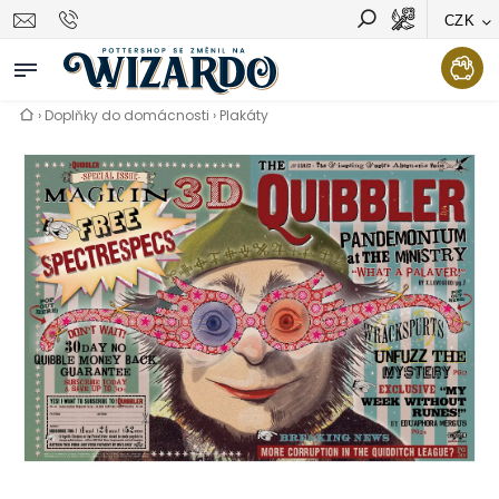
CZK
Vyhledávání
Hledat
›
Doplňky do domácnosti
›
Plakáty