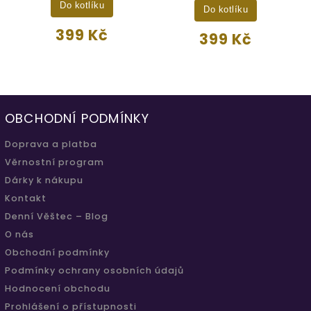
Do kotlíku
Do kotlíku
399 Kč
399 Kč
OBCHODNÍ PODMÍNKY
Doprava a platba
Věrnostní program
Dárky k nákupu
Kontakt
Denní Věštec – Blog
O nás
Obchodní podmínky
Podmínky ochrany osobních údajů
Hodnocení obchodu
Prohlášení o přístupnosti