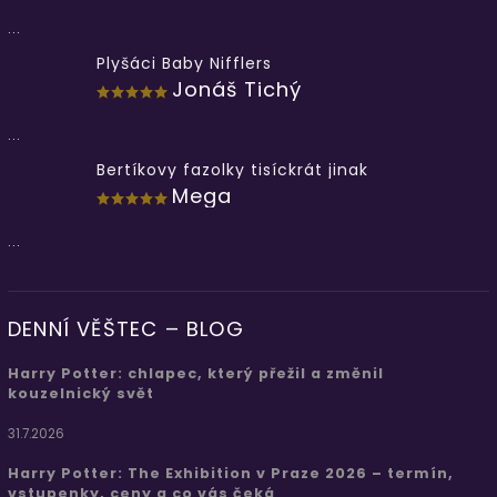
...
Plyšáci Baby Nifflers
Jonáš Tichý
...
Bertíkovy fazolky tisíckrát jinak
Mega
...
DENNÍ VĚŠTEC – BLOG
Harry Potter: chlapec, který přežil a změnil
kouzelnický svět
31.7.2026
Harry Potter: The Exhibition v Praze 2026 – termín,
vstupenky, ceny a co vás čeká