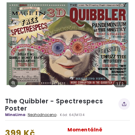
1 / 2
The Quibbler - Spectrespecs
Poster
MinaLima
Neohodnoceno
Kód:
64/M134
Momentálně
399 Kč