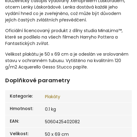
kouzelnický časopis vydávaný Xenophiliem Láskorádem,
otcem Lenky Láskorádové. Lenka dostává každé jeho
vydání hned co je zveřejněno, což může být důvodem
jejích častých zvláštních přesvědčení.
Oficiální licencovaný produkt z dílny studia MinaLima™,
které se podílelo na všech filmech Harryho Pottera a
Fantastických zvířat.
Velikost plakátu je 50 x 69 cm a je odeslán ve srolovaném
stavu v ochranném tubusu. Vytištěno na kvalitním 120
g/m2 Acquerello Gesso Stucco papíře.
Doplňkové parametry
Kategorie
:
Plakáty
Hmotnost
:
0.1 kg
EAN
:
5060425402082
Velikost
:
50 x 69 cm