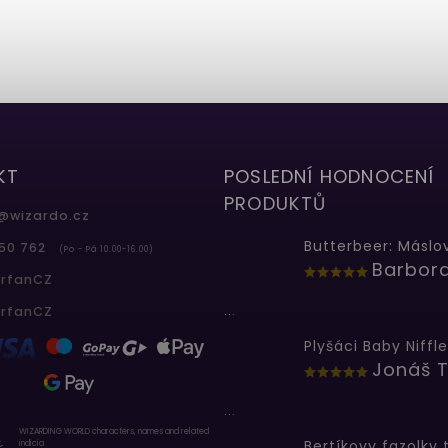
KT
POSLEDNÍ HODNOCENÍ
PRODUKTŮ
@
wizardo.cz
50 762
(Po - Pá 10.00-16.00)
erfanCZ
...
erfanCZ
Plyšáci Baby Niffle
Jonáš T
...
WIZARDING WORLD characters, names and related
indicia