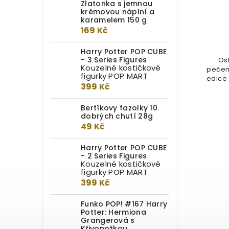
Zlatonka s jemnou
krémovou náplní a
Do kotlíku
karamelem 150 g
169 Kč
349 Kč
Harry Potter POP CUBE
- 3 Series Figures
Oslav lásku k Bradavicím pečením
Os
Kouzelné kostičkové
s touto sadou košíčků z edice PME
pečen
figurky POP MART
Harry Potter. S těmito...
edice 
399 Kč
Bertíkovy fazolky 10
dobrých chutí 28g
49 Kč
Harry Potter POP CUBE
- 2 Series Figures
Kouzelné kostičkové
figurky POP MART
399 Kč
Funko POP! #167 Harry
Potter: Hermiona
Grangerová s
Křivonožkou