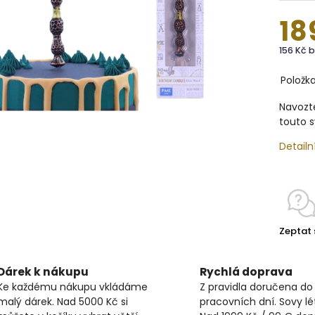
18
156 Kč 
Položk
Navozte
touto s
Detailn
Zeptat 
Dárek k nákupu
Rychlá doprava
Ke každému nákupu vkládáme
Z pravidla doručena do
malý dárek. Nad 5000 Kč si
pracovních dní. Sovy lét