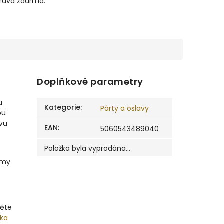
prava zdarma.
Doplňkové parametry
u
Kategorie
:
Párty a oslavy
ou
avu
EAN
:
5060543489040
Položka byla vyprodána…
rmy
těte
ška