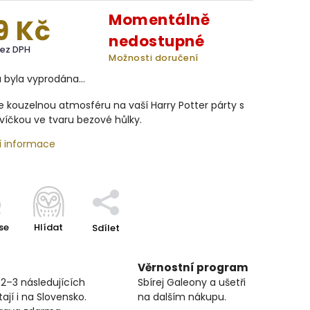
Momentálně
9 Kč
nedostupné
bez DPH
Možnosti doručení
a byla vyprodána…
 kouzelnou atmosféru na vaší Harry Potter párty s
víčkou ve tvaru bezové hůlky.
í informace
se
Hlídat
Sdílet
Věrnostní program
 2–3 následujících
Sbírej Galeony a ušetři
ají i na Slovensko.
na dalším nákupu.