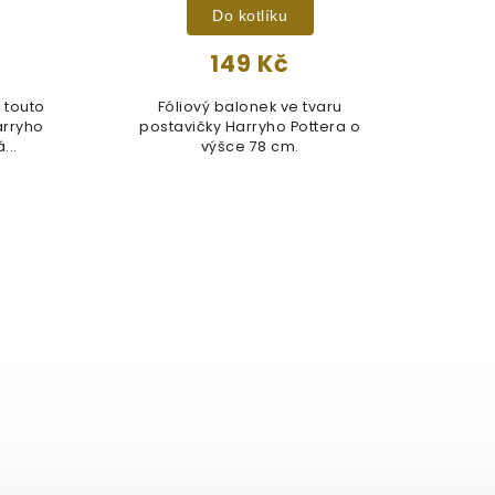
Do kotlíku
149 Kč
s touto
Fóliový balonek ve tvaru
Ne
arryho
postavičky Harryho Pottera o
Nebe
...
výšce 78 cm.
párt