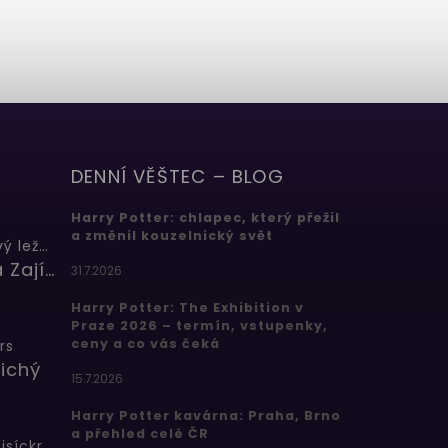
DENNÍ VĚŠTEC – BLOG
Harry Potter: chlapec, který přežil
a změnil kouzelnický svět
Butterbeer: Máslový ležák
Barbora Zajícová
31.7.2026
Harry Potter: The Exhibition v
Praze 2026 – termín, vstupenky,
ceny a co vás čeká
rs
ichý
15.7.2026
Harry Potter kavárna: Praha, Brno
a přehled celé ČR
Bertíkovy fazolky tisíckrát jinak