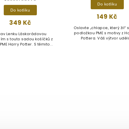
Do kotlíku
Do kotlíku
149 Kč
349 Kč
Oslavte „chlapce, který žil“ 
podložkou PME s motivy z H
lav Lenku Láskorádovou
Pottera. Váš výtvor udělá
ím s touto sadou košíčků z
PME Harry Potter. S těmito...