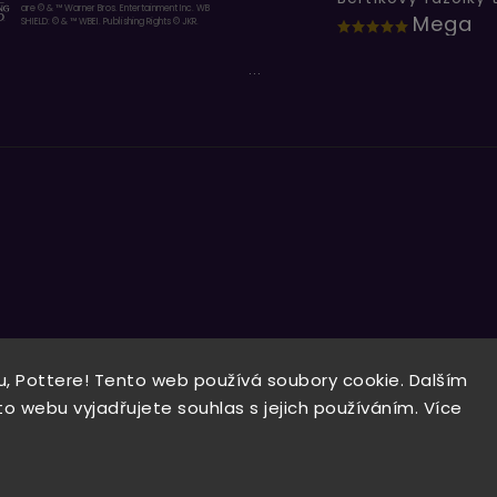
are © & ™ Warner Bros. Entertainment Inc. WB
Mega
SHIELD: © & ™ WBEI. Publishing Rights © JKR.
...
, Pottere! Tento web používá soubory cookie. Dalším
Copyright 2026
Wizardo
. Všechna práva vyhrazena.
 webu vyjadřujete souhlas s jejich používáním. Více
Vytvořil
Shoptet
| Design
Shoptak.cz.