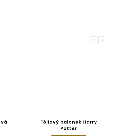
Previous
Next
ová
Fóliový balonek Harry
Harr
Potter