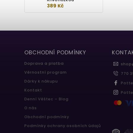
389 Kč
OBCHODNÍ PODMÍNKY
KONTA
Doprava a platba
shop
Věrnostní program
770 3
Dárky k nákupu
Pott
Kontakt
Pott
Denní Věštec – Blog
O nás
Obchodní podmínky
Podmínky ochrany osobních údajů