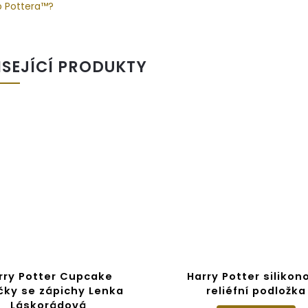
o Pottera™?
ISEJÍCÍ PRODUKTY
rry Potter Cupcake
Harry Potter silikon
čky se zápichy Lenka
reliéfní podložka
Láskorádová