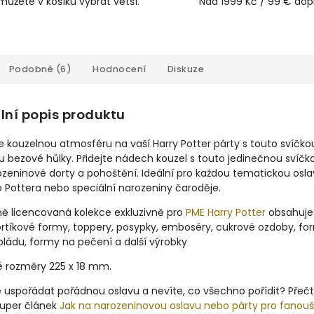
můžete v košíku vybrat větší.
Nad 1999 Kč / 99 € do
Podobné (6)
Hodnocení
Diskuze
lní popis produktu
 kouzelnou atmosféru na vaší Harry Potter párty s touto svíčko
u bezové hůlky.
Přidejte nádech kouzel s touto jedinečnou svíčk
ozeninové dorty a pohoštění.
Ideální pro každou tematickou osl
 Pottera nebo speciální narozeniny čaroděje.
ně licencovaná kolekce exkluzivně pro
PME Harry Potter
obsahuje
ortíkové formy, toppery, posypky, emboséry, cukrové ozdoby, fo
ládu, formy na pečení a další výrobky
né rozměry 225 x 18 mm.
 uspořádat pořádnou oslavu a nevíte, co všechno pořídit? Přeč
super článek
Jak na narozeninovou oslavu nebo párty pro fanou