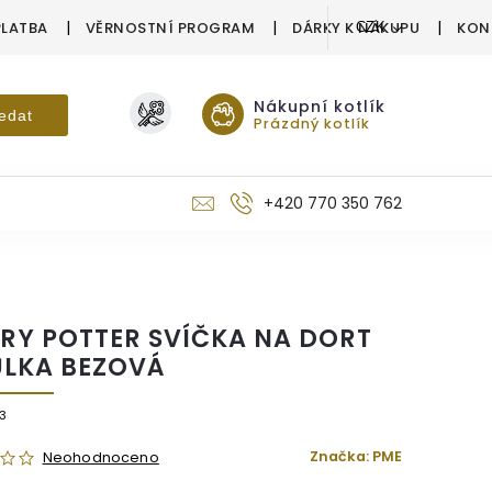
PLATBA
VĚRNOSTNÍ PROGRAM
DÁRKY K NÁKUPU
KON
CZK
Nákupní kotlík
edat
Prázdný kotlík
+420 770 350 762
RY POTTER SVÍČKA NA DORT
ŮLKA BEZOVÁ
3
Značka:
PME
Neohodnoceno