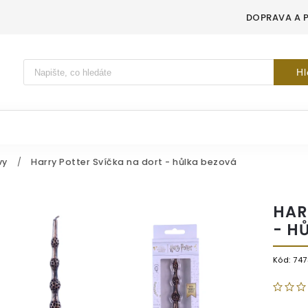
DOPRAVA A 
Vyhledávání
Hl
vy
/
Harry Potter Svíčka na dort - hůlka bezová
HAR
- H
Kód:
747