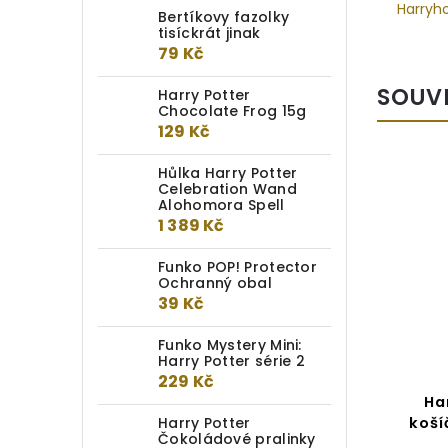
Harryh
Bertíkovy fazolky
tisíckrát jinak
79 Kč
SOUV
Harry Potter
Chocolate Frog 15g
129 Kč
Hůlka Harry Potter
Celebration Wand
Alohomora Spell
1 389 Kč
Funko POP! Protector
Ochranný obal
39 Kč
Funko Mystery Mini:
Harry Potter série 2
229 Kč
Harry Potter Cupcake
Ha
Harry Potter
košíčky se zápichy
koší
Čokoládové pralinky
Bradavice