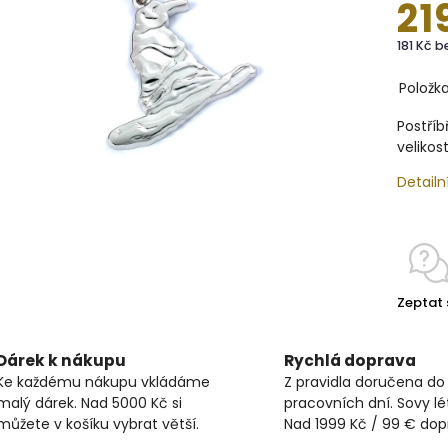
21
181 Kč 
Položk
Postříb
veliko
Detailn
Zeptat 
Dárek k nákupu
Rychlá doprava
Ke každému nákupu vkládáme
Z pravidla doručena do
malý dárek. Nad 5000 Kč si
pracovních dní. Sovy lét
můžete v košíku vybrat větší.
Nad 1999 Kč / 99 € do