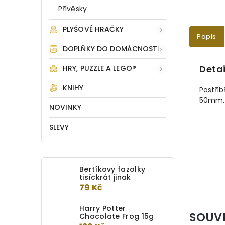
Přívěsky
PLYŠOVÉ HRAČKY
Popis
DOPLŇKY DO DOMÁCNOSTI
Detai
HRY, PUZZLE A LEGO®
KNIHY
Postříb
50mm.
NOVINKY
SLEVY
Bertíkovy fazolky
tisíckrát jinak
79 Kč
Harry Potter
SOUV
Chocolate Frog 15g