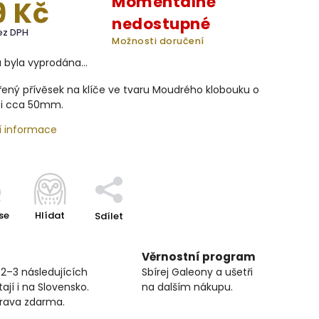
Momentálně
9 Kč
nedostupné
bez DPH
Možnosti doručení
a byla vyprodána…
řený přívěsek na klíče ve tvaru Moudrého klobouku o
sti cca 50mm.
í informace
se
Hlídat
Sdílet
Věrnostní program
 2–3 následujících
Sbírej Galeony a ušetři
ají i na Slovensko.
na dalším nákupu.
prava zdarma.