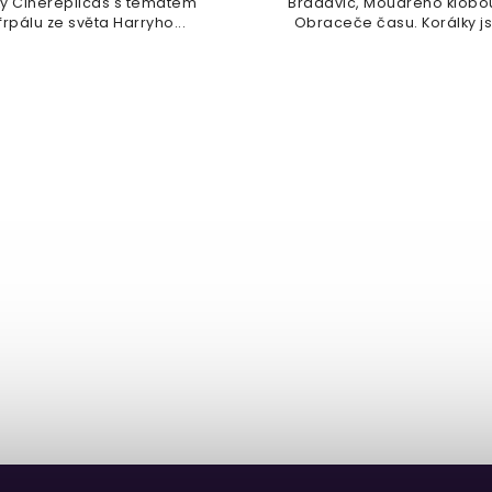
y Cinereplicas s tématem
Bradavic, Moudrého klobo
rpálu ze světa Harryho...
Obraceče času. Korálky js