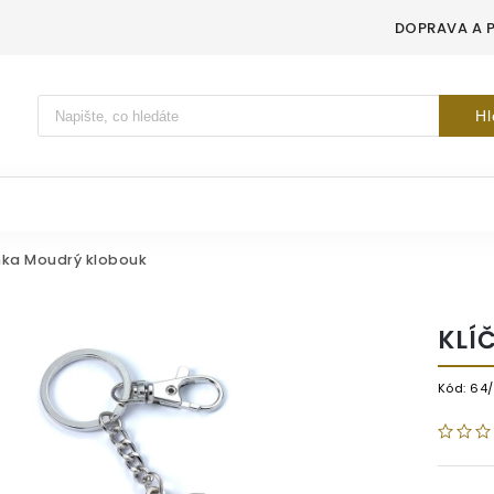
DOPRAVA A 
Vyhledávání
Hl
nka Moudrý klobouk
KLÍ
Kód:
64