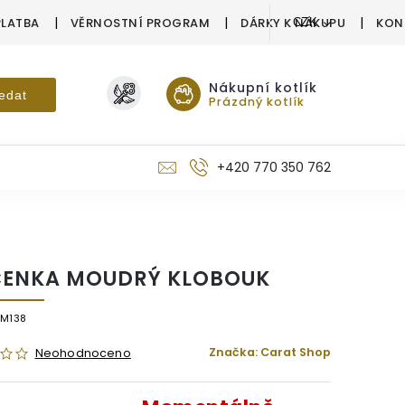
PLATBA
VĚRNOSTNÍ PROGRAM
DÁRKY K NÁKUPU
KON
CZK
Nákupní kotlík
edat
Prázdný kotlík
+420 770 350 762
ČENKA MOUDRÝ KLOBOUK
/M138
Značka:
Carat Shop
Neohodnoceno