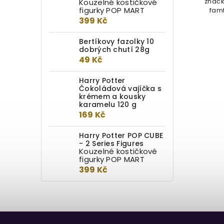
Kouzelné kostičkové
se smrtijedskými maskami. Korálky
značk
figurky POP MART
jsou kompatibilní s ostatními...
famf
399 Kč
Bertíkovy fazolky 10
dobrých chutí 28g
49 Kč
Harry Potter
Čokoládová vajíčka s
krémem a kousky
karamelu 120 g
169 Kč
Harry Potter POP CUBE
- 2 Series Figures
Kouzelné kostičkové
figurky POP MART
399 Kč