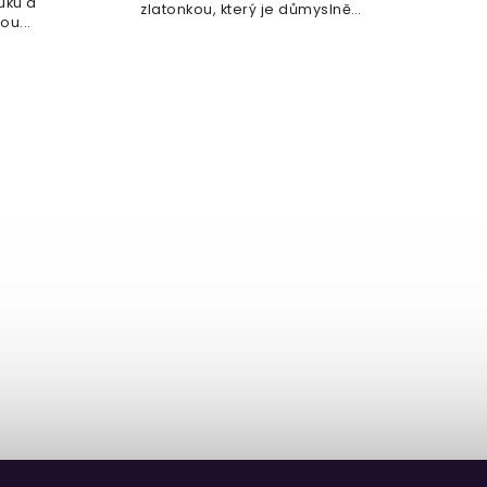
uku a
D
zlatonkou, který je důmyslně
ou...
Oblu
navržen tak, aby...
d