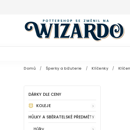
Domů
/
Šperky a bižuterie
/
Klíčenky
/
Klíče
DÁRKY DLE CENY
KOLEJE
HŮLKY A SBĚRATELSKÉ PŘEDMĚTY
Hůlky