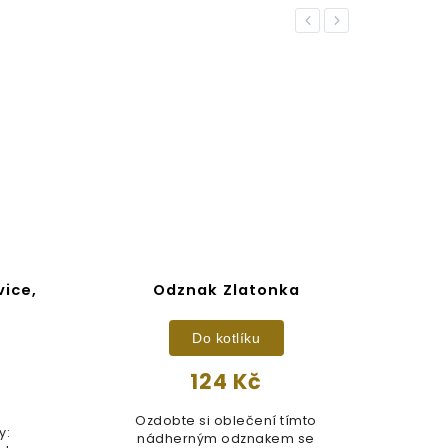
Previous
Next
vice,
Odznak Zlatonka
Har
č
Do kotlíku
124 Kč
Ozdobte si oblečení tímto
y:
nádherným odznakem se