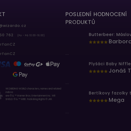
KT
POSLEDNÍ HODNOCENÍ
PRODUKTŮ
@
wizardo.cz
50 762
(Po - Pá 10.00-16.00)
erfanCZ
...
erfanCZ
Plyšáci Baby Niffle
Jonáš T
...
WIZARDING WORLD characters, names and related
indicia
are © & ™ Warner Bros. Entertainment Inc. WB
Mega
SHIELD: © & ™ WBEI. Publishing Rights © JKR.
...