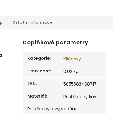
op
Ostatní informace
Doplňkové parametry
a
Kategorie
:
Klíčenky
Hmotnost
:
0.02 kg
EAN
:
5055583408717
Materiál
:
Postříbřený kov
Položka byla vyprodána…