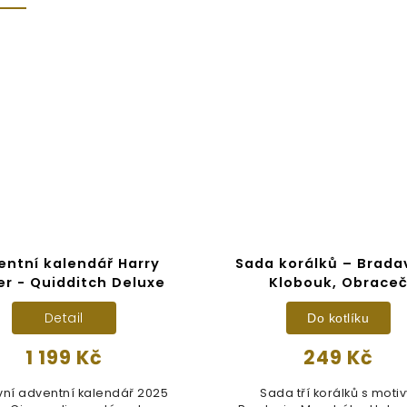
entní kalendář Harry
Sada korálků – Brada
er - Quidditch Deluxe
Klobouk, Obrace
Detail
Do kotlíku
1 199 Kč
249 Kč
ivní adventní kalendář 2025
Sada tří korálků s motiv