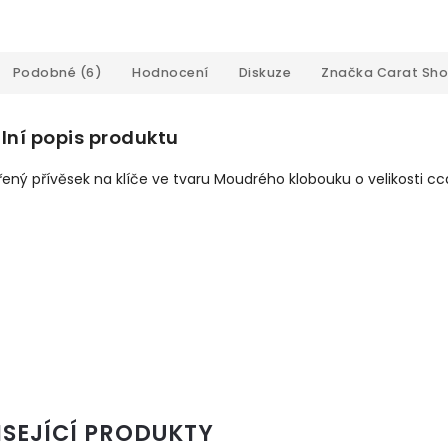
Podobné (6)
Hodnocení
Diskuze
Značka
Carat Sh
lní popis produktu
řený přívěsek na klíče ve tvaru Moudrého klobouku o velikosti cc
ISEJÍCÍ PRODUKTY