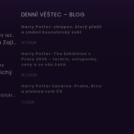
DENNÍ VĚŠTEC – BLOG
Harry Potter: chlapec, který přežil
a změnil kouzelnický svět
Butterbeer: Máslový ležák
Barbora Zajícová
31.7.2026
Harry Potter: The Exhibition v
Praze 2026 – termín, vstupenky,
ceny a co vás čeká
rs
ichý
15.7.2026
Harry Potter kavárna: Praha, Brno
a přehled celé ČR
Bertíkovy fazolky tisíckrát jinak
1.7.2026