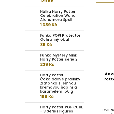
129 Kč
Hůlka Harry Potter
Celebration Wand
Alohomora Spell
1 389 Kč
Funko POP! Protector
Ochranný obal
39 Kč
Funko Mystery Mini:
Harry Potter série 2
229 Kč
Sada korálků Harry Potter –
Adv
Harry Potter
Čokoládové pralinky
Masky Smrtijedů
Pott
Zlatonka s jemnou
krémovou náplní a
Do kotlíku
karamelem 150 g
169 Kč
229 Kč
Harry Potter POP CUBE
Sada čtyř postříbřených korálků
Exkluz
- 3 Series Figures