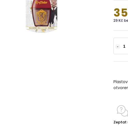
35
29 Kč b
Plasto
otvore
Zeptat 