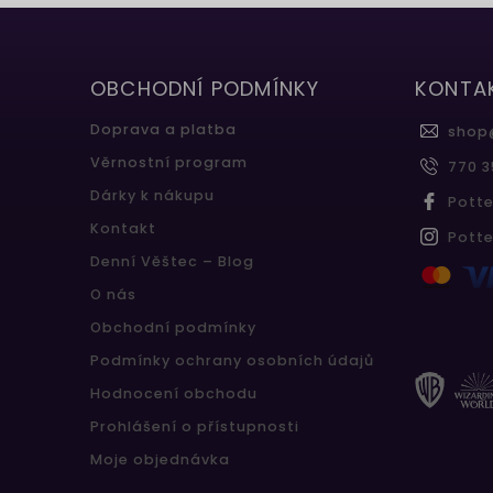
OBCHODNÍ PODMÍNKY
KONTA
Doprava a platba
shop
Věrnostní program
770 3
Dárky k nákupu
Pott
Kontakt
Pott
Denní Věštec – Blog
O nás
Obchodní podmínky
Podmínky ochrany osobních údajů
Hodnocení obchodu
Prohlášení o přístupnosti
Moje objednávka