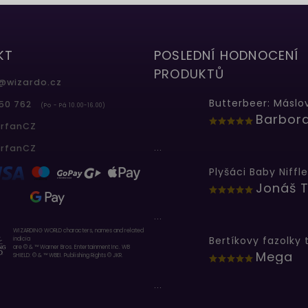
KT
POSLEDNÍ HODNOCENÍ
PRODUKTŮ
@
wizardo.cz
50 762
(Po - Pá 10.00-16.00)
erfanCZ
...
erfanCZ
Plyšáci Baby Niffle
Jonáš T
...
WIZARDING WORLD characters, names and related
indicia
are © & ™ Warner Bros. Entertainment Inc. WB
Mega
SHIELD: © & ™ WBEI. Publishing Rights © JKR.
...