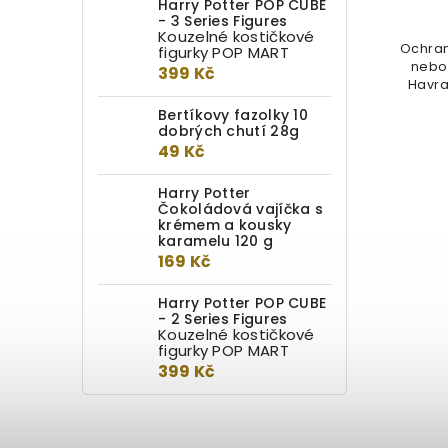
Harry Potter POP CUBE
- 3 Series Figures
Kouzelné kostičkové
Elegantní pero s pozlaceným
Ochran
figurky POP MART
stojánek ve tvaru znaku Nebelvíru.
nebo 
399 Kč
Pero se stojánkem je baleno v...
Havra
Bertíkovy fazolky 10
dobrých chutí 28g
49 Kč
Harry Potter
Čokoládová vajíčka s
krémem a kousky
karamelu 120 g
169 Kč
Harry Potter POP CUBE
- 2 Series Figures
Kouzelné kostičkové
figurky POP MART
399 Kč