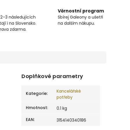
Věrnostní program
 2–3 následujících
Sbírej Galeony a ušetři
ají i na Slovensko.
na dalším nákupu.
prava zdarma.
Doplňkové parametry
Kancelářské
Kategorie
:
potřeby
Hmotnost
:
0.1 kg
EAN
:
3154140340186