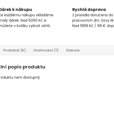
Dárek k nákupu
Rychlá doprava
Ke každému nákupu vkládáme
Z pravidla doručena do
malý dárek. Nad 5000 Kč si
pracovních dní. Sovy lét
můžete v košíku vybrat větší.
Nad 1999 Kč / 99 € do
Podobné (6)
Hodnocení (1)
Diskuze
lní popis produktu
produktu není dostupný