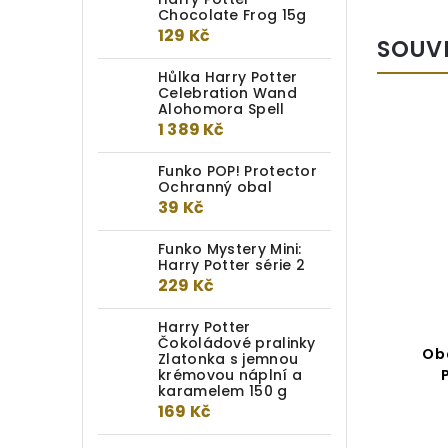
Chocolate Frog 15g
129 Kč
SOUV
Hůlka Harry Potter
Celebration Wand
Alohomora Spell
1 389 Kč
Funko POP! Protector
Ochranný obal
39 Kč
Funko Mystery Mini:
Harry Potter série 2
229 Kč
Harry Potter
Čokoládové pralinky
Pero a stojánek – Nebelvír
Ob
Zlatonka s jemnou
krémovou náplní a
karamelem 150 g
Detail
169 Kč
889 Kč