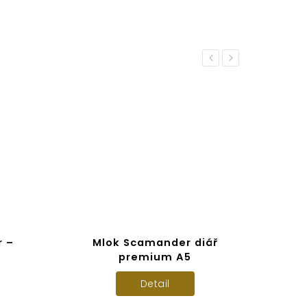
Previous
Next
r –
Mlok Scamander diář
Ma
premium A5
Detail