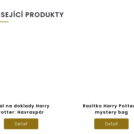
ISEJÍCÍ PRODUKTY
al na doklady Harry
Razítko Harry Potte
Potter: Havraspár
mystery bag
Detail
Detail