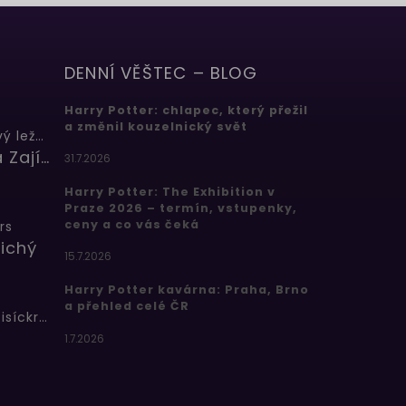
DENNÍ VĚŠTEC – BLOG
Harry Potter: chlapec, který přežil
a změnil kouzelnický svět
Butterbeer: Máslový ležák
Barbora Zajícová
31.7.2026
Harry Potter: The Exhibition v
Praze 2026 – termín, vstupenky,
ceny a co vás čeká
rs
ichý
15.7.2026
Harry Potter kavárna: Praha, Brno
a přehled celé ČR
Bertíkovy fazolky tisíckrát jinak
1.7.2026