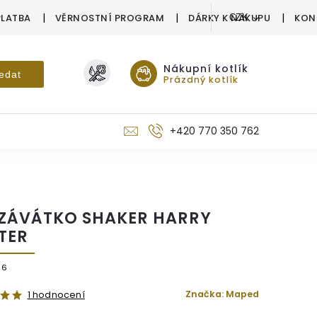
PLATBA
VĚRNOSTNÍ PROGRAM
DÁRKY K NÁKUPU
KON
CZK
Nákupní kotlík
edat
Prázdný kotlík
+420 770 350 762
ZÁVÁTKO SHAKER HARRY
TER
66
Značka:
Maped
1 hodnocení