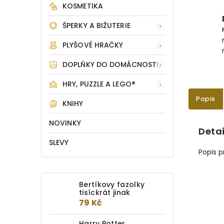
KOSMETIKA
ŠPERKY A BIŽUTERIE
PLYŠOVÉ HRAČKY
DOPLŇKY DO DOMÁCNOSTI
HRY, PUZZLE A LEGO®
Popis
KNIHY
NOVINKY
Detai
SLEVY
Popis 
Bertíkovy fazolky
tisíckrát jinak
79 Kč
Harry Potter