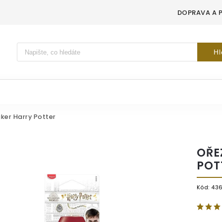
DOPRAVA A 
Vyhledávání
Hl
ker Harry Potter
OŘE
POT
Kód:
43