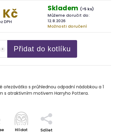
Skladem
 Kč
(>5 ks)
Můžeme doručit do:
12.8.2026
ez DPH
Možnosti doručení
Přidat do kotlíku
vé ořezávátko s průhlednou odpadní nádobkou a 1
m s atraktivním motivem Harryho Pottera.
se
Hlídat
Sdílet