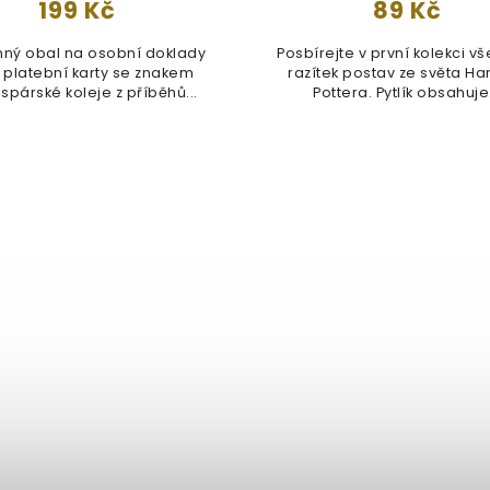
199 Kč
89 Kč
ný obal na osobní doklady
Posbírejte v první kolekci v
platební karty se znakem
razítek postav ze světa Ha
spárské koleje z příběhů...
Pottera. Pytlík obsahuje.