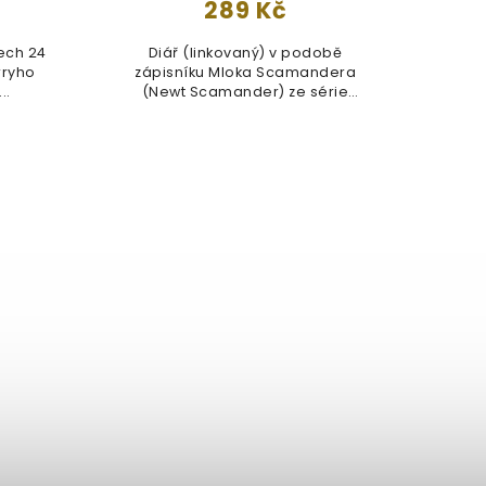
289 Kč
šech 24
Diář (linkovaný) v podobě
Sa
rryho
zápisníku Mloka Scamandera
témat
..
(Newt Scamander) ze série
ma
Fantastická...