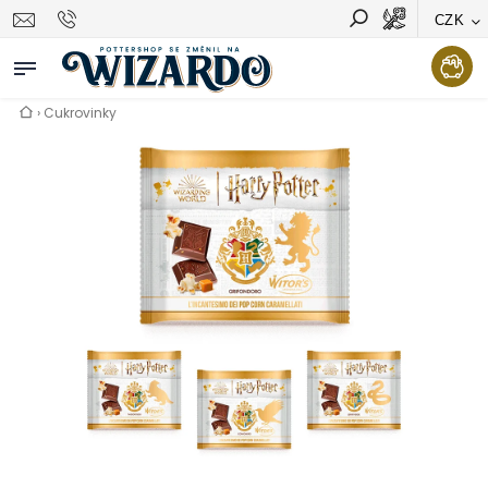
CZK
Vyhledávání
Hledat
›
Cukrovinky