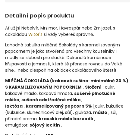
Detailní popis produktu
Ať už jsi Nebelvír, Mrzimor, Havraspár nebo Zmijozel, s
čokoládou
Witor's
si vždy vybereš správně.
Lahodná tabulka mléčné čokolády s karamelizovaným
popcornem je jako stvořená pro všechny kouzelníky i
mudly se slabostí pro sladké. Dokonalá kombinace
křupavosti a jemnosti, která tě přenese rovnou do Velké
síně... nebo alespoň na obláček čokoládového štěstí!
MLÉČNÁ ČOKOLÁDA (kakaová sušina: minimálně 30 %)
S KARAMELIZOVANÝM POPCORNEM
.
Složení
: cukr,
kakaové máslo, kakaová hmota,
sušené plnotučné
mléko, sušené odstředěné mléko,
laktóza
,
karamelizovaný popcorn 5%
[cukr, kukuřice
(kukuřice, slunečnicový olej, sůl), glukóza,
máslo
, sůl,
přírodní aroma,
kravské máslo bezvodé
,
emulgátor:
sójový lecitin
.