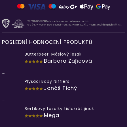
WIZARDING WORLD characters, names and related indicia
are © & ™ Warner Bros. Entertainment Inc. WB SHIELD: © & ™ WBEI. Publishing Rights © JKR.
POSLEDNÍ HODNOCENÍ PRODUKTŮ
Butterbeer: Máslový ležák
Barbora Zajícová
...
Plyšáci Baby Nifflers
Jonáš Tichý
...
Bertíkovy fazolky tisíckrát jinak
Mega
...