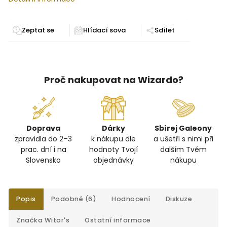
Zeptat se
Sdílet
Proč nakupovat na Wizardo?
Doprava
Dárky
Sbírej Galeony
zpravidla do 2–3
k nákupu dle
a ušetři s nimi při
prac. dní i na
hodnoty Tvojí
dalším Tvém
Slovensko
objednávky
nákupu
Popis
Podobné (6)
Hodnocení
Diskuze
Značka
Witor's
Ostatní informace