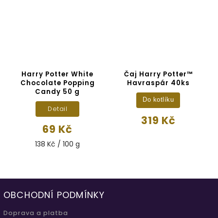
b
Harry Potter White
Čaj Harry Potter™
g
Chocolate Popping
Havraspár 40ks
Candy 50 g
Do kotlíku
Detail
319 Kč
69 Kč
138 Kč / 100 g
OBCHODNÍ PODMÍNKY
Doprava a platba