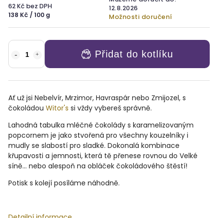
62 Kč bez DPH
12.8.2026
138 Kč / 100 g
Možnosti doručení
Přidat do kotlíku
Ať už jsi Nebelvír, Mrzimor, Havraspár nebo Zmijozel, s
čokoládou
Witor's
si vždy vybereš správně.
Lahodná tabulka mléčné čokolády s karamelizovaným
popcornem je jako stvořená pro všechny kouzelníky i
mudly se slabostí pro sladké. Dokonalá kombinace
křupavosti a jemnosti, která tě přenese rovnou do Velké
síně... nebo alespoň na obláček čokoládového štěstí!
Potisk s kolejí posíláme náhodně.
Detailní informace