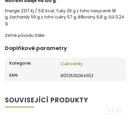
Nutriční údaje na 100 g:
Energie
2217 Kj / 531 Kcal,
Tuky
29 g
z toho nasycené
18
g,
Sacharidy
59 g
z toho cukry
57 g,
Bílkoviny
6,8 g,
Sůl
0,24
g.
Země původu Itálie.
Doplňkové parametry
Kategorie
:
Cukrovinky
EAN
:
8003535084653
SOUVISEJÍCÍ PRODUKTY
Previous
Next