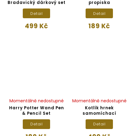
Bradavický dárkový set
propiska
Detail
Detail
499 Kč
189 Kč
Momentálně nedostupné
Momentálně nedostupné
Harry Potter Wand Pen
Kotlík hrnek
& Pencil Set
samomíchací
Detail
Detail