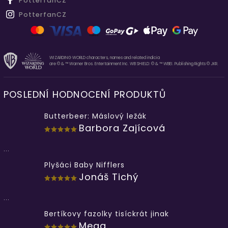
PotterfanCZ
PotterfanCZ
WIZARDING WORLD characters, names and related indicia
are © & ™ Warner Bros. Entertainment Inc. WB SHIELD: © & ™ WBEI. Publishing Rights © JKR.
POSLEDNÍ HODNOCENÍ PRODUKTŮ
Butterbeer: Máslový ležák
Barbora Zajícová
...
Plyšáci Baby Nifflers
Jonáš Tichý
...
Bertíkovy fazolky tisíckrát jinak
Mega