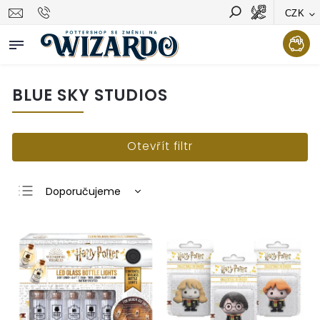
CZK
Vyhledávání
Hledat
BLUE SKY STUDIOS
Otevřít filtr
Doporučujeme
Nejlevnější
Nejdražší
Nejprodávanější
Abecedně