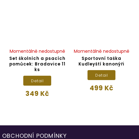
Momentálně nedostupné
Momentálně nedostupné
Set školních a psacích
Sportovní taška
pomůcek: Bradavice 11
Kudleyští kanonýři
ks
Detail
Detail
499 Kč
349 Kč
OBCHODNÍ PODMÍNKY