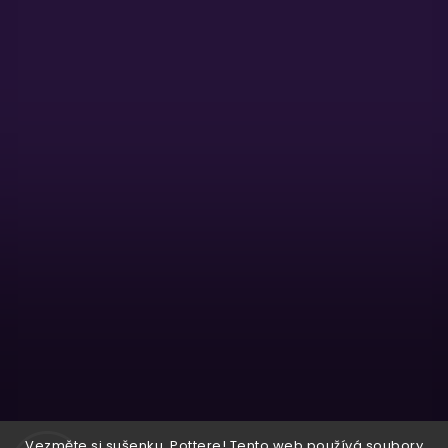
Sledovat na Instagramu
Vezměte si sušenku, Pottere! Tento web používá soubory