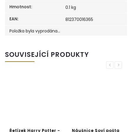
Hmotnost
:
0.1 kg
EAN
:
812370016365
Položka byla vyprodána…
SOUVISEJÍCÍ PRODUKTY
Previous
Next
a
Řetízek Harry Potter -
Náušnice Soví pošta