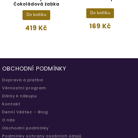
Čokoládová žabka
Do kotlíku
Do kotlíku
169 Kč
419 Kč
OBCHODNÍ PODMÍNKY
Doprava a platba
Věrnostní program
Dárky k nákupu
Kontakt
Denní Věštec – Blog
O nás
Obchodní podmínky
Podmínky ochrany osobních údajů