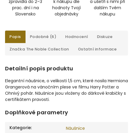
zpravidla do 2–3
k nákupu dle
a ušetři s nimi při
prac. dní i na
hodnoty Tvojí
dalším Tvém
Slovensko
objednávky
nákupu
Popis
Podobné (6)
Hodnocení
Diskuze
Značka
The Noble Collection
Ostatní informace
Detailní popis produktu
Elegantní náušnice, o velikosti 1,5 cm, které nosila Hermiona
Grangerová na vánočním plese ve filmu Harry Potter a
Ohnivý pohár. Náušnice jsou vloženy do dárkové krabičky s
certifikátem pravosti.
Doplňkové parametry
Kategorie
:
Náušnice