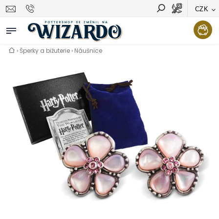
CZK
Vyhledávání
Hledat
›
Šperky a bižuterie
›
Náušnice