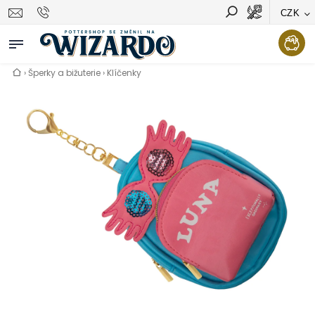
CZK
Vyhledávání
Hledat
›
Šperky a bižuterie
›
Klíčenky