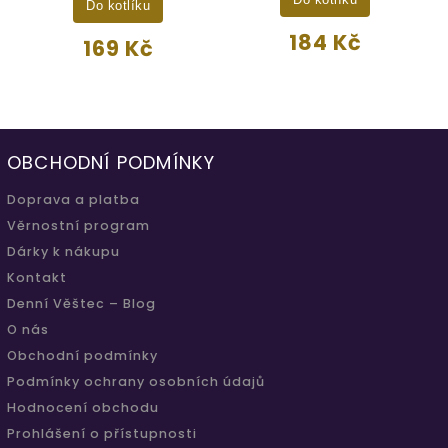
Do kotlíku
Do kotlíku
184 Kč
169 Kč
OBCHODNÍ PODMÍNKY
Doprava a platba
Věrnostní program
Dárky k nákupu
Kontakt
Denní Věštec – Blog
O nás
Obchodní podmínky
Podmínky ochrany osobních údajů
Hodnocení obchodu
Prohlášení o přístupnosti