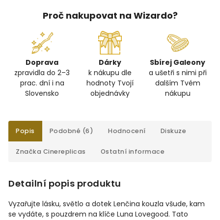
Proč nakupovat na Wizardo?
Doprava
Dárky
Sbírej Galeony
zpravidla do 2–3
k nákupu dle
a ušetři s nimi při
prac. dní i na
hodnoty Tvojí
dalším Tvém
Slovensko
objednávky
nákupu
Popis
Podobné (6)
Hodnocení
Diskuze
Značka
Cinereplicas
Ostatní informace
Detailní popis produktu
Vyzařujte lásku, světlo a dotek Lenčina kouzla všude, kam
se vydáte, s pouzdrem na klíče Luna Lovegood. Tato