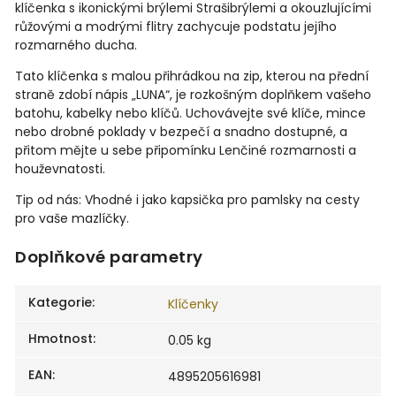
klíčenka s ikonickými brýlemi Strašibrýlemi a okouzlujícími
růžovými a modrými flitry zachycuje podstatu jejího
rozmarného ducha.
Tato klíčenka s malou přihrádkou na zip, kterou na přední
straně zdobí nápis „LUNA“, je rozkošným doplňkem vašeho
batohu, kabelky nebo klíčů. Uchovávejte své klíče, mince
nebo drobné poklady v bezpečí a snadno dostupné, a
přitom mějte u sebe připomínku Lenčiné rozmarnosti a
houževnatosti.
Tip od nás: Vhodné i jako kapsička pro pamlsky na cesty
pro vaše mazlíčky.
Doplňkové parametry
Kategorie
:
Klíčenky
Hmotnost
:
0.05 kg
EAN
:
4895205616981