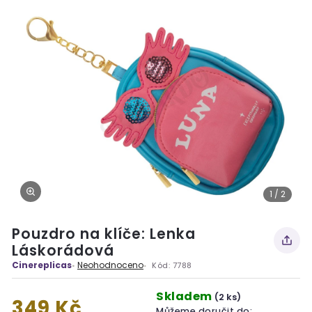
1 / 2
Pouzdro na klíče: Lenka
Láskorádová
Cinereplicas
Neohodnoceno
Kód:
7788
Skladem
(2 ks)
349 Kč
Můžeme doručit do: