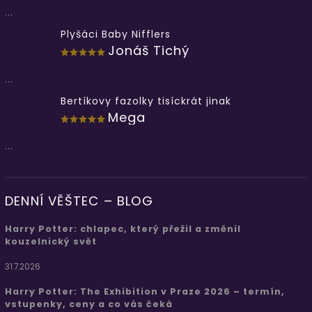
...
Plyšáci Baby Nifflers
Jonáš Tichý
...
Bertíkovy fazolky tisíckrát jinak
Mega
...
DENNÍ VĚŠTEC – BLOG
Harry Potter: chlapec, který přežil a změnil
kouzelnický svět
31.7.2026
Harry Potter: The Exhibition v Praze 2026 – termín,
vstupenky, ceny a co vás čeká