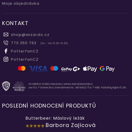
Moje objednávka
KONTAKT
shop
@
wizardo.cz
770 350 762
(Po - Pá 10.00-16.00)
PotterfanCZ
PotterfanCZ
WIZARDING WORLD characters, names and related indicia
are © & ™ Warner Bros. Entertainment Inc. WB SHIELD: © & ™ WBEI. Publishing Rights © JKR.
POSLEDNÍ HODNOCENÍ PRODUKTŮ
Butterbeer: Máslový ležák
Barbora Zajícová