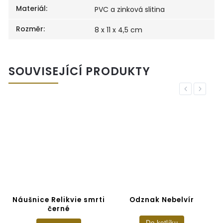
Materiál
:
PVC a zinková slitina
Rozměr
:
8 x 11 x 4,5 cm
SOUVISEJÍCÍ PRODUKTY
Previous
Next
Náušnice Relikvie smrti
Odznak Nebelvír
O
černé