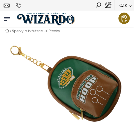
CZK
Vyhledávání
Hledat
›
Šperky a bižuterie
›
Klíčenky