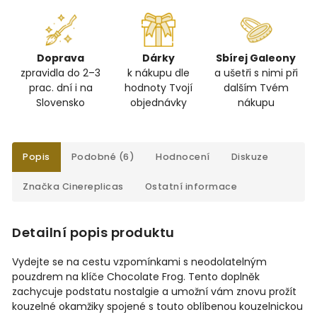
Doprava
Dárky
Sbírej Galeony
zpravidla do 2–3
k nákupu dle
a ušetři s nimi při
prac. dní i na
hodnoty Tvojí
dalším Tvém
Slovensko
objednávky
nákupu
Popis
Podobné (6)
Hodnocení
Diskuze
Značka
Cinereplicas
Ostatní informace
Detailní popis produktu
Vydejte se na cestu vzpomínkami s neodolatelným
pouzdrem na klíče Chocolate Frog. Tento doplněk
zachycuje podstatu nostalgie a umožní vám znovu prožít
kouzelné okamžiky spojené s touto oblíbenou kouzelnickou