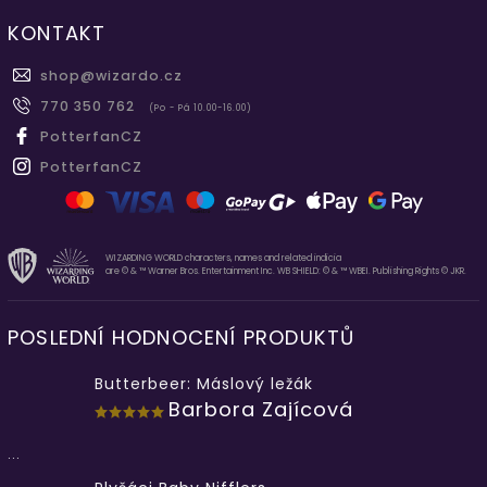
KONTAKT
shop
@
wizardo.cz
770 350 762
(Po - Pá 10.00-16.00)
PotterfanCZ
PotterfanCZ
WIZARDING WORLD characters, names and related indicia
are © & ™ Warner Bros. Entertainment Inc. WB SHIELD: © & ™ WBEI. Publishing Rights © JKR.
POSLEDNÍ HODNOCENÍ PRODUKTŮ
Butterbeer: Máslový ležák
Barbora Zajícová
...