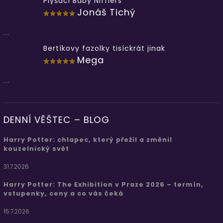
Plyšáci Baby Nifflers
Jonáš Tichý
...
Bertíkovy fazolky tisíckrát jinak
Mega
...
DENNÍ VĚŠTEC – BLOG
Harry Potter: chlapec, který přežil a změnil
kouzelnický svět
31.7.2026
Harry Potter: The Exhibition v Praze 2026 – termín,
vstupenky, ceny a co vás čeká
15.7.2026