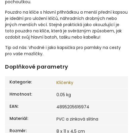
pochoutkou.
Pouzdro na klíče s hlavní přihrádkou a menší přední kapsou
je ideální pro uložení klíčů, náhradních drobných nebo
jiných menších věcí. Stejně praktická jako okouzlující je
toto pouzdro na klíče, která je svérázným způsobem, jak
ozdobit svůj hlavní batoh, tašku nebo kabelku!
Tip od nás: Vhodné i jako kapsička pro pamlsky na cesty
pro vaše mazlíčky.
Doplňkové parametry
Kategorie
:
Klíčenky
Hmotnost
:
0.05 kg
EAN
:
4895205616974
Materiál
:
PVC a zinková slitina
Rozměr
:
8 x 11 x 4,5 cm