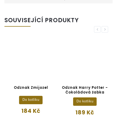
SOUVISEJÍCÍ PRODUKTY
Previous
Next
Odznak Zmijozel
Odznak Harry Potter -
Čokoládová žabka
Do kotlíku
Do kotlíku
184 Kč
189 Kč