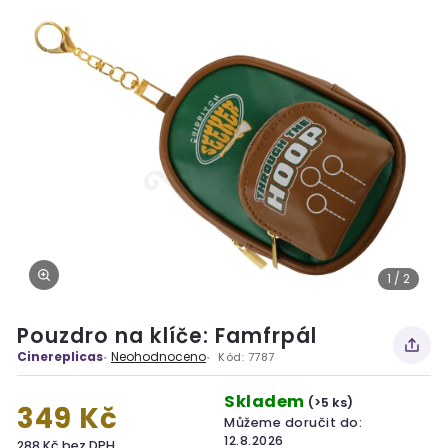
1 / 2
Pouzdro na klíče: Famfrpál
Cinereplicas
Neohodnoceno
Kód:
7787
Skladem
(>5 ks)
349 Kč
Můžeme doručit do:
12.8.2026
288 Kč bez DPH