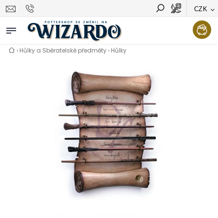
CZK
Vyhledávání
Hledat
›
Hůlky a Sběratelské předměty
›
Hůlky