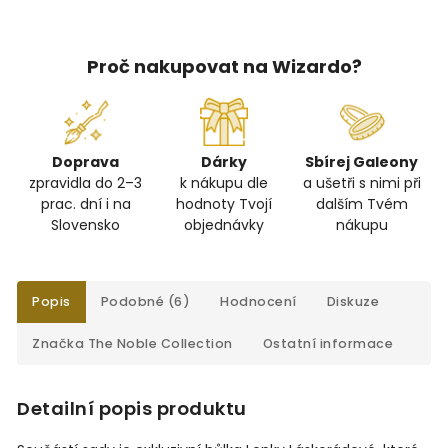
Proč nakupovat na Wizardo?
Doprava
Dárky
Sbírej Galeony
zpravidla do 2–3
k nákupu dle
a ušetři s nimi při
prac. dní i na
hodnoty Tvojí
dalším Tvém
Slovensko
objednávky
nákupu
Popis
Podobné (6)
Hodnocení
Diskuze
Značka
The Noble Collection
Ostatní informace
Detailní popis produktu