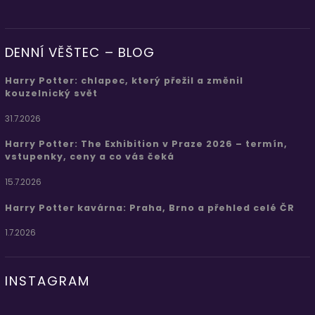
DENNÍ VĚŠTEC – BLOG
Harry Potter: chlapec, který přežil a změnil
kouzelnický svět
31.7.2026
Harry Potter: The Exhibition v Praze 2026 – termín,
vstupenky, ceny a co vás čeká
15.7.2026
Harry Potter kavárna: Praha, Brno a přehled celé ČR
1.7.2026
INSTAGRAM