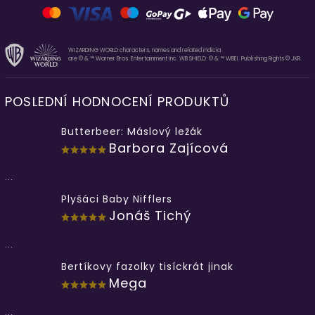
WIZARDING WORLD characters, names and related indicia
are © & ™ Warner Bros. Entertainment Inc. WB SHIELD: © & ™ WBEI. Publishing Rights © JKR.
POSLEDNÍ HODNOCENÍ PRODUKTŮ
Butterbeer: Máslový ležák
Barbora Zajícová
...
Plyšáci Baby Nifflers
Jonáš Tichý
...
Bertíkovy fazolky tisíckrát jinak
Mega
...