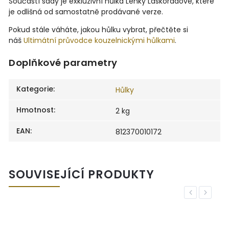
Součástí sady je exkluzivní hůlka Lenky Láskorádové, které
je odlišná od samostatně prodávané verze.
Pokud stále váháte, jakou hůlku vybrat, přečtěte si
náš
Ultimátní průvodce kouzelnickými hůlkami
.
Doplňkové parametry
Kategorie
:
Hůlky
Hmotnost
:
2 kg
EAN
:
812370010172
SOUVISEJÍCÍ PRODUKTY
Previous
Next