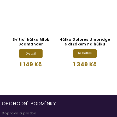
Svítící hůlka Mlok
Hůlka Dolores Umbridge
ka
Scamander
s držákem na hůlku
Detail
Do kotlíku
1 149 Kč
1 349 Kč
OBCHODNÍ PODMÍNKY
Doprava a platba