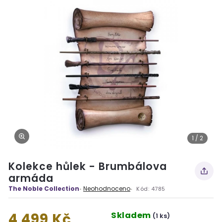
1 / 2
Kolekce hůlek - Brumbálova
armáda
The Noble Collection
Neohodnoceno
Kód:
4785
Skladem
4 499 Kč
(1 ks)