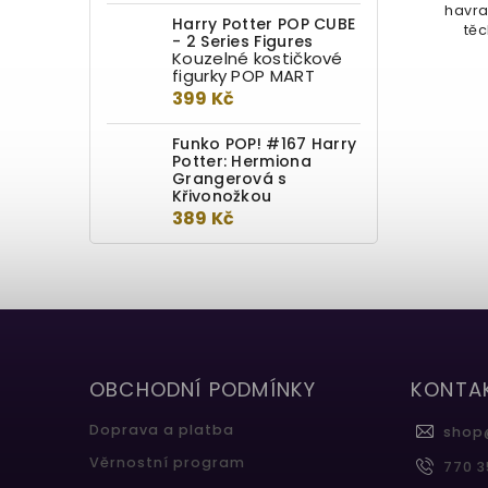
kouzla pomocí těchto košíčků na
havra
Harry Potter POP CUBE
muffiny z Kouzelnického světa
těc
- 2 Series Figures
Harryho...
Kouzelné kostičkové
figurky POP MART
399 Kč
Funko POP! #167 Harry
Potter: Hermiona
Grangerová s
Křivonožkou
389 Kč
OBCHODNÍ PODMÍNKY
KONTA
Doprava a platba
shop
Věrnostní program
770 3