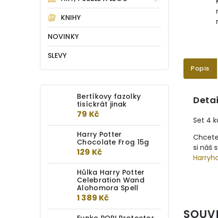
KNIHY
NOVINKY
SLEVY
Popis
Bertíkovy fazolky
Detai
tisíckrát jinak
79 Kč
Set 4 k
Harry Potter
Chcete
Chocolate Frog 15g
si náš 
129 Kč
Harryh
Hůlka Harry Potter
Celebration Wand
Alohomora Spell
1 389 Kč
SOUV