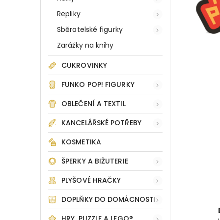
Repliky
Sběratelské figurky
Zarážky na knihy
CUKROVINKY
FUNKO POP! FIGURKY
OBLEČENÍ A TEXTIL
KANCELÁŘSKÉ POTŘEBY
KOSMETIKA
ŠPERKY A BIŽUTERIE
PLYŠOVÉ HRAČKY
DOPLŇKY DO DOMÁCNOSTI
HRY, PUZZLE A LEGO®