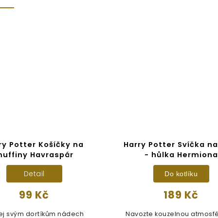
ry Potter Košíčky na
Harry Potter Svíčka na
uffiny Havraspár
- hůlka Hermiona
Detail
Do kotlíku
99 Kč
189 Kč
j svým dortíkům nádech
Navozte kouzelnou atmosfé