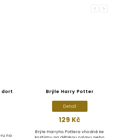
Previous
Next
 dort
Brýle Harry Potter
Harr
Detail
129 Kč
Brýle Harryho Pottera vhodné ke
ru na
Ne
kostýmu na dětskou oslavu nebo