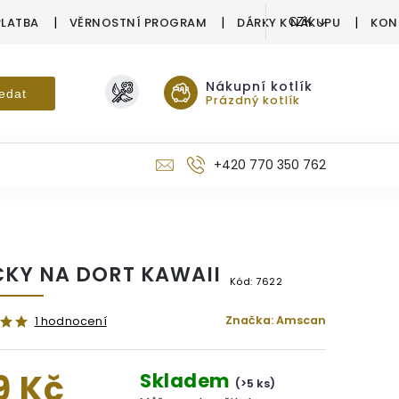
PLATBA
VĚRNOSTNÍ PROGRAM
DÁRKY K NÁKUPU
KON
CZK
Nákupní kotlík
edat
Prázdný kotlík
+420 770 350 762
ČKY NA DORT KAWAII
Kód:
7622
Značka:
Amscan
1 hodnocení
9 Kč
Skladem
(>5 ks)