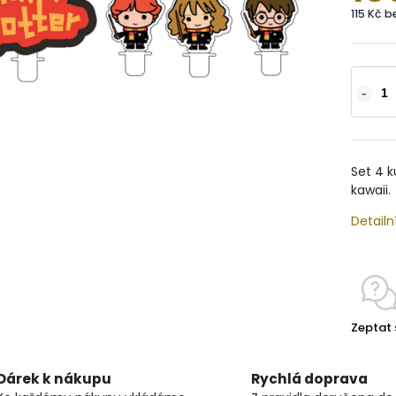
115 Kč 
Set 4 k
kawaii.
Detailn
Zeptat 
Dárek k nákupu
Rychlá doprava