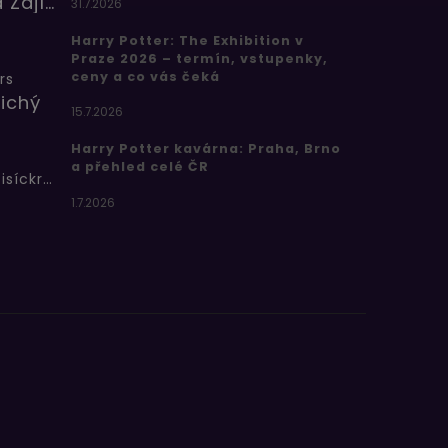
Barbora Zajícová
31.7.2026
Harry Potter: The Exhibition v
Praze 2026 – termín, vstupenky,
ceny a co vás čeká
rs
ichý
15.7.2026
Harry Potter kavárna: Praha, Brno
a přehled celé ČR
Bertíkovy fazolky tisíckrát jinak
1.7.2026