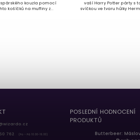
spárského kouzla pomocí
vaší Harry Potter párty s 
hto košíčků na muffiny z
svíčkou ve tvaru hůlky Hermi
Kouzelnického...
KT
POSLEDNÍ HODNOCENÍ
PRODUKTŮ
@
wizardo.cz
50 762
(Po - Pá 10.00-16.00)