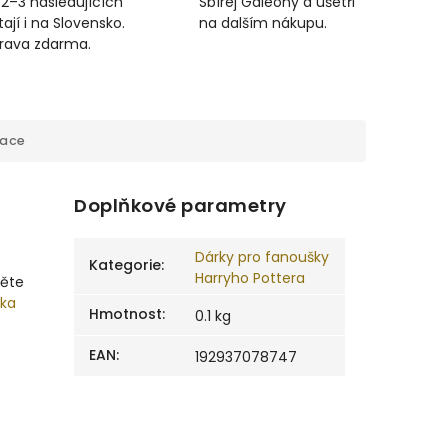
 2–3 následujících
Sbírej Galeony a ušetři
ají i na Slovensko.
na dalším nákupu.
prava zdarma.
mace
Doplňkové parametry
Dárky pro fanoušky
Kategorie
:
Harryho Pottera
těte
ška
Hmotnost
:
0.1 kg
EAN
:
192937078747