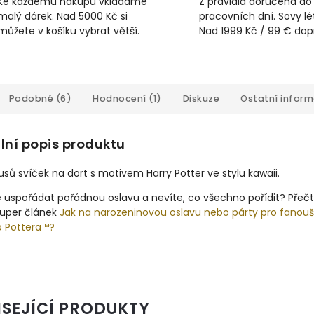
Ke každému nákupu vkládáme
Z pravidla doručena do
malý dárek. Nad 5000 Kč si
pracovních dní. Sovy lét
můžete v košíku vybrat větší.
Nad 1999 Kč / 99 € do
Podobné (6)
Hodnocení (1)
Diskuze
Ostatní infor
lní popis produktu
usů svíček na dort s motivem Harry Potter ve stylu kawaii.
 uspořádat pořádnou oslavu a nevíte, co všechno pořídit? Přeč
super článek
Jak na narozeninovou oslavu nebo párty pro fanou
o Pottera™?
ISEJÍCÍ PRODUKTY