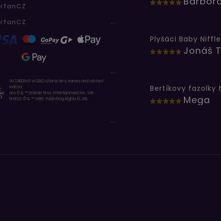
erfanCZ
...
erfanCZ
Plyšáci Baby Niffle
Jonáš T
...
WIZARDING WORLD characters, names and related
indicia
are © & ™ Warner Bros. Entertainment Inc. WB
Mega
SHIELD: © & ™ WBEI. Publishing Rights © JKR.
...