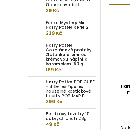
Funko POP! Protector
Ochranný obal
39 Kč
Funko Mystery Mini:
Harry Potter série 2
229 Kč
Harry Potter
Čokoládové pralinky
Zlatonka s jemnou
krémovou náplní a
karamelem 150 g
169 Kč
Harry Potter POP CUBE
Harry Potter Košíčky na
Har
- 3 Series Figures
Kouzelné kostičkové
muffiny Bradavice
m
figurky POP MART
399 Kč
Detail
Bertíkovy fazolky 10
99 Kč
dobrých chutí 28g
49 Kč
Dodej svým dortíkům nádech
Dode