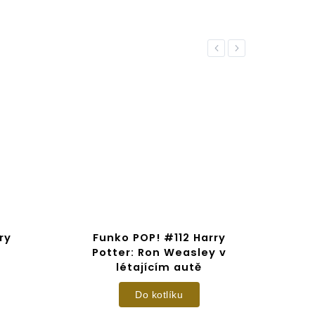
Previous
Next
ry
Funko POP! #112 Harry
F
Potter: Ron Weasley v
Pot
létajícím autě
Do kotlíku