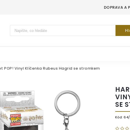
DOPRAVA A 
Vyhledávání
Hl
et POP! Vinyl Klíčenka Rubeus Hagrid se stromkem
HAR
VIN
SE 
Kód:
64