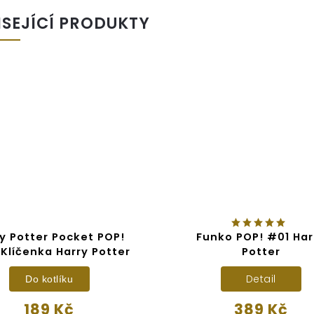
ISEJÍCÍ PRODUKTY
y Potter Pocket POP!
Funko POP! #01 Har
 Klíčenka Harry Potter
Potter
Detail
Do kotlíku
189 Kč
389 Kč