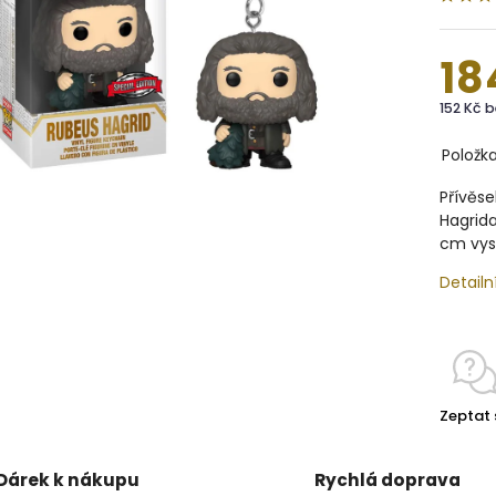
18
152 Kč 
Položk
Přívěs
Hagrida
cm vys
Detailn
Zeptat 
Dárek k nákupu
Rychlá doprava