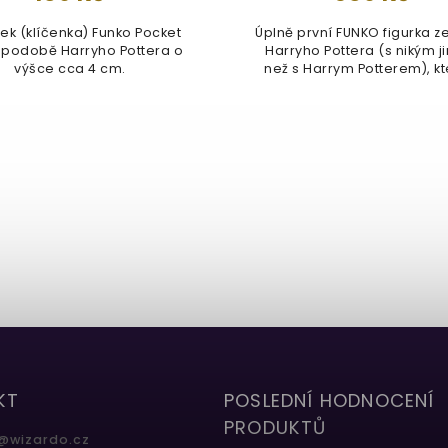
sek (klíčenka) Funko Pocket
Úplně první FUNKO figurka ze
v podobě Harryho Pottera o
Harryho Pottera (s nikým j
výšce cca 4 cm.
než s Harrym Potterem), kte
KT
POSLEDNÍ HODNOCENÍ
PRODUKTŮ
@
wizardo.cz