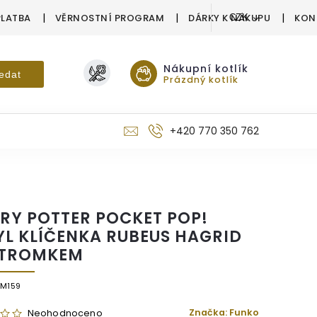
PLATBA
VĚRNOSTNÍ PROGRAM
DÁRKY K NÁKUPU
KON
CZK
Nákupní kotlík
edat
Prázdný kotlík
+420 770 350 762
RY POTTER POCKET POP!
YL KLÍČENKA RUBEUS HAGRID
STROMKEM
/M159
Značka:
Funko
Neohodnoceno