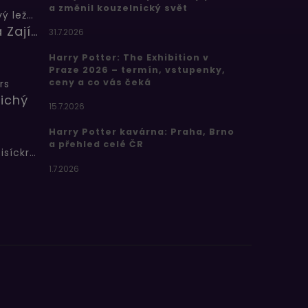
a změnil kouzelnický svět
Butterbeer: Máslový ležák
Barbora Zajícová
31.7.2026
Harry Potter: The Exhibition v
Praze 2026 – termín, vstupenky,
ceny a co vás čeká
rs
ichý
15.7.2026
Harry Potter kavárna: Praha, Brno
a přehled celé ČR
Bertíkovy fazolky tisíckrát jinak
1.7.2026