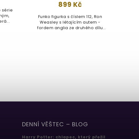
899 Kč
 série
iným,
Funko figurka s číslem 112, Ron
Uži
rá...
Weasley s létajícím autem -
klubu
fordem anglia ze druhého dílu
Roz
Harry...
DENNÍ VĚŠTEC – BLOG
Harry Potter: chlapec, který přežil