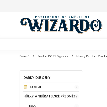
Domů
/
Funko POP! figurky
/
Harry Potter Pock
DÁRKY DLE CENY
KOLEJE
HŮLKY A SBĚRATELSKÉ PŘEDMĚTY
Hůlky