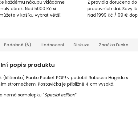
Ke každému nákupu vkládáme
Z pravidla doručena do
malý dárek. Nad 5000 Kč si
pracovních dní. Sovy lét
můžete v košíku vybrat větší.
Nad 1999 Kč / 99 € do
Podobné (6)
Hodnocení
Diskuze
Značka
Funko
lní popis produktu
ek (klíčenka) Funko Pocket POP! v podobě Rubeuse Hagrida s
ím stromečkem. Postavička je přibližně 4 cm vysoká.
ka nemá samolepku "
Special edition
".