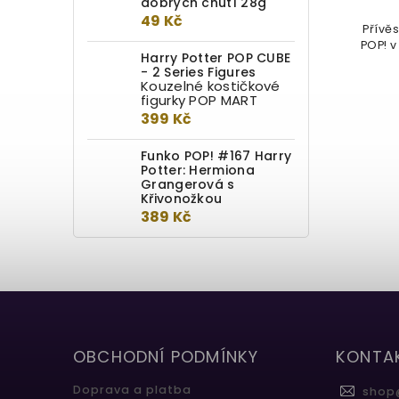
dobrých chutí 28g
49 Kč
Zastav se v Kratochvilných
Přívě
kouzelnických kejklích a dopřej si
POP! 
Harry Potter POP CUBE
pořádně ztřeštěnou pochoutku s
- 2 Series Figures
POP!...
Kouzelné kostičkové
figurky POP MART
399 Kč
Funko POP! #167 Harry
Potter: Hermiona
Grangerová s
Křivonožkou
389 Kč
OBCHODNÍ PODMÍNKY
KONTA
Doprava a platba
shop