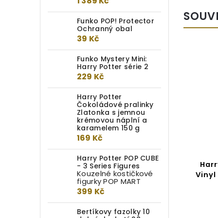
1 389 Kč
SOUV
Funko POP! Protector
Ochranný obal
39 Kč
Funko Mystery Mini:
Harry Potter série 2
229 Kč
Harry Potter
Čokoládové pralinky
Zlatonka s jemnou
krémovou náplní a
karamelem 150 g
169 Kč
Harry Potter POP CUBE
Funko POP! #185 Harry
Harr
- 3 Series Figures
Kouzelné kostičkové
Potter: Puking Pastille Girl
Vinyl
figurky POP MART
399 Kč
Do kotlíku
Bertíkovy fazolky 10
389 Kč