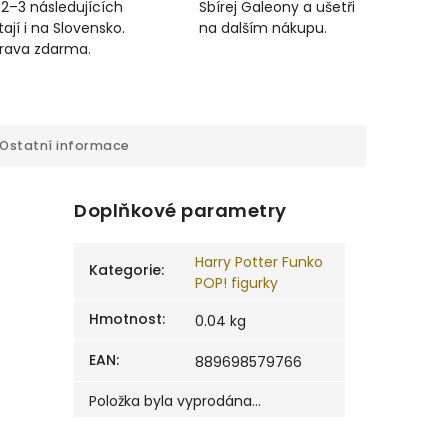
 2–3 následujících
Sbírej Galeony a ušetři
ají i na Slovensko.
na dalším nákupu.
prava zdarma.
Ostatní informace
Doplňkové parametry
Harry Potter Funko
Kategorie
:
POP! figurky
Hmotnost
:
0.04 kg
EAN
:
889698579766
Položka byla vyprodána…