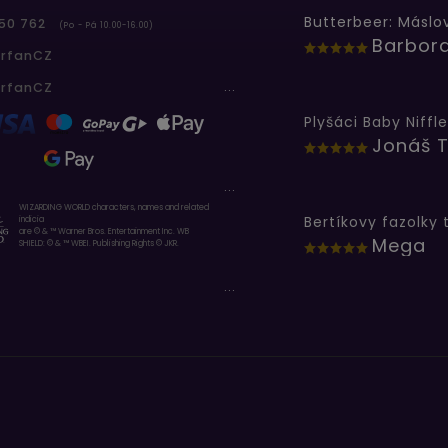
50 762
(Po - Pá 10.00-16.00)
erfanCZ
...
erfanCZ
Plyšáci Baby Niffle
Jonáš T
...
WIZARDING WORLD characters, names and related
indicia
are © & ™ Warner Bros. Entertainment Inc. WB
Mega
SHIELD: © & ™ WBEI. Publishing Rights © JKR.
...