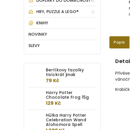
DOPLŇKY DO DOMÁCNOSTI
HRY, PUZZLE A LEGO®
KNIHY
NOVINKY
Popis
SLEVY
Detai
Bertíkovy fazolky
Přívěs
tisíckrát jinak
vánočn
79 Kč
Krabič
Harry Potter
Chocolate Frog 15g
129 Kč
Hůlka Harry Potter
Celebration Wand
Alohomora Spell