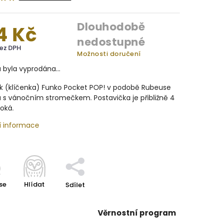
Dlouhodobě
4 Kč
nedostupné
bez DPH
Možnosti doručení
a byla vyprodána…
ek (klíčenka) Funko Pocket POP! v podobě Rubeuse
 s vánočním stromečkem. Postavička je přibližně 4
oká.
í informace
se
Hlídat
Sdílet
Věrnostní program