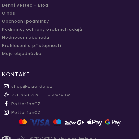
Denní Věštec – Blog
O nás
Obchodní podmínky
Podmínky ochrany osobních údajů
Hodnocení obchodu
Prohlášení o přístupnosti
Moje objednávka
KONTAKT
shop
@
wizardo.cz
770 350 762
(Po - Pá 10.00-16.00)
PotterfanCZ
PotterfanCZ
WIZARDING WORLD characters, names and related indicia