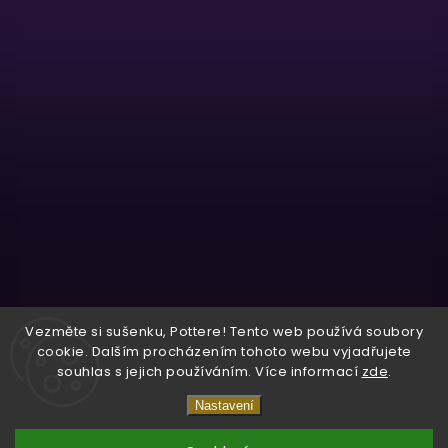
Sledovat na Instagramu
Vezměte si sušenku, Pottere! Tento web používá soubory
cookie. Dalším procházením tohoto webu vyjadřujete
souhlas s jejich používáním. Více informací
zde
.
Copyright 2026
Wizardo
. Všechna práva vyhrazena.
Nastavení
Vytvořil
Shoptet
| Design
Shoptak.cz.