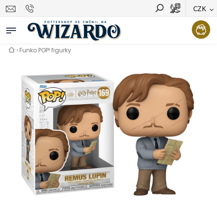
CZK
Vyhledávání
Hledat
›
Funko POP! figurky