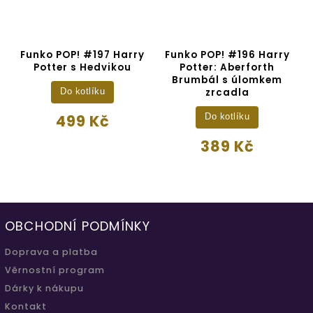
Funko POP! #197 Harry
Funko POP! #196 Harry
Potter s Hedvikou
Potter: Aberforth
Brumbál s úlomkem
zrcadla
Do kotlíku
499 Kč
Do kotlíku
389 Kč
OBCHODNÍ PODMÍNKY
Doprava a platba
Věrnostní program
Dárky k nákupu
Kontakt