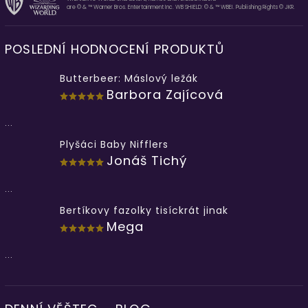
are © & ™ Warner Bros. Entertainment Inc. WB SHIELD: © & ™ WBEI. Publishing Rights © JKR.
POSLEDNÍ HODNOCENÍ PRODUKTŮ
Butterbeer: Máslový ležák
Barbora Zajícová
...
Plyšáci Baby Nifflers
Jonáš Tichý
...
Bertíkovy fazolky tisíckrát jinak
Mega
...