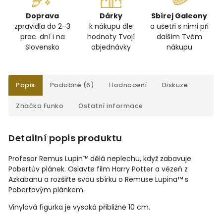
Doprava
Dárky
Sbírej Galeony
zpravidla do 2–3
k nákupu dle
a ušetři s nimi při
prac. dní i na
hodnoty Tvojí
dalším Tvém
Slovensko
objednávky
nákupu
Popis
Podobné (6)
Hodnocení
Diskuze
Značka
Funko
Ostatní informace
Detailní popis produktu
Profesor Remus Lupin™ dělá neplechu, když zabavuje
Pobertův plánek. Oslavte film Harry Potter a vězeň z
Azkabanu a rozšiřte svou sbírku o Remuse Lupina
™ s
Pobertovým plánkem.
Vinylová figurka je vysoká přibližně 10 cm.