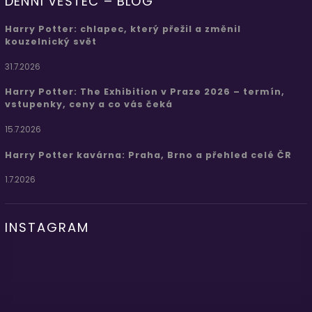
DENNÍ VĚŠTEC – BLOG
Harry Potter: chlapec, který přežil a změnil
kouzelnický svět
31.7.2026
Harry Potter: The Exhibition v Praze 2026 – termín,
vstupenky, ceny a co vás čeká
15.7.2026
Harry Potter kavárna: Praha, Brno a přehled celé ČR
1.7.2026
INSTAGRAM